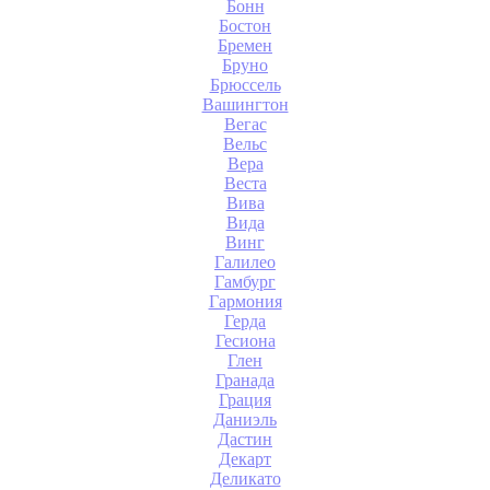
Бонн
Бостон
Бремен
Бруно
Брюссель
Вашингтон
Вегас
Вельс
Вера
Веста
Вива
Вида
Винг
Галилео
Гамбург
Гармония
Герда
Гесиона
Глен
Гранада
Грация
Даниэль
Дастин
Декарт
Деликато