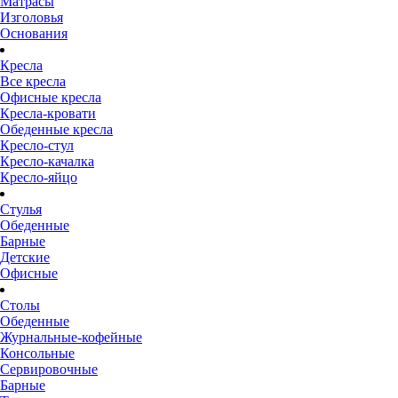
Матрасы
Изголовья
Основания
Кресла
Все кресла
Офисные кресла
Кресла-кровати
Обеденные кресла
Кресло-стул
Кресло-качалка
Кресло-яйцо
Стулья
Обеденные
Барные
Детские
Офисные
Столы
Обеденные
Журнальные-кофейные
Консольные
Сервировочные
Барные