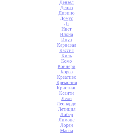
Дензел
Дениз
Дивино
Домус
Дт
Ивет
Илона
Инуа
Карнавал
Кассия
Киль
Комо
Коннери
Корсо
Креативо
Кремония
Кристиан
Ксанти
Леон
Леонардо
Летиция
Либер
Лимоне
Лорен
Магна