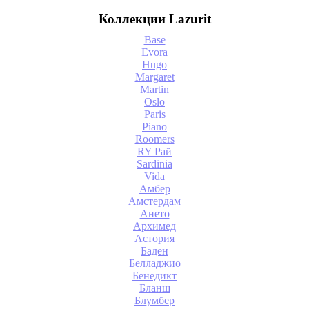
Коллекции Lazurit
Base
Evora
Hugo
Margaret
Martin
Oslo
Paris
Piano
Roomers
RY Рай
Sardinia
Vida
Амбер
Амстердам
Ането
Архимед
Астория
Баден
Белладжио
Бенедикт
Бланш
Блумбер