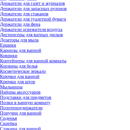
Держатели для газет и журналов
Держатели для запасных рулонов
Держатели для стаканов
Держатели для туалетной бумаги
Держатели для фена
Держатели освежителя воздуха
Диспенсеры для ватных дисков
Дозаторы для мыла
Ершики
Карнизы для ванной
Коврики
Контейнеры для ванной комнаты
Корзины для белья
Косметическое зеркало
Крючки для ванной
Крючки для штор
Мыльницы
Наборы аксессуаров
Подставки для предметов
Полки в ванную комнату
Полотенцедержатели
Поручни для ванной
Сиденья
Скребки
Стаканы для ванной