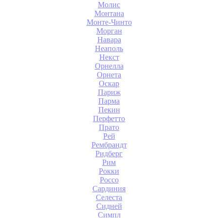
Молис
Монтана
Монте-Чинто
Морган
Навара
Неаполь
Некст
Орнелла
Орнета
Оскар
Париж
Парма
Пекин
Перфетто
Прато
Рей
Рембрандт
Ридберг
Рим
Рокки
Россо
Сардиния
Селеста
Сидней
Симпл