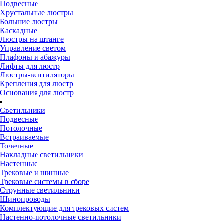
Подвесные
Хрустальные люстры
Большие люстры
Каскадные
Люстры на штанге
Управление светом
Плафоны и абажуры
Лифты для люстр
Люстры-вентиляторы
Крепления для люстр
Основания для люстр
Светильники
Подвесные
Потолочные
Встраиваемые
Точечные
Накладные светильники
Настенные
Трековые и шинные
Трековые системы в сборе
Струнные светильники
Шинопроводы
Комплектующие для трековых систем
Настенно-потолочные светильники