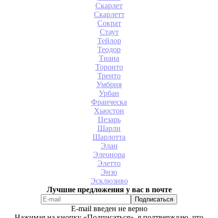
Скарлет
Скарлетт
Сократ
Стаут
Тейлор
Теодор
Тиана
Торонто
Тренто
Умбрия
Урбан
Франческа
Хьюстон
Цезарь
Шарли
Шарлотта
Элан
Элеонора
Элетто
Энзо
Эсклюзиво
Лучшие предложения у вас в почте
E-mail введен не верно
Нажимая на кнопку «Подписаться», я подтверждаю, что