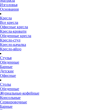
Матрасы
Изголовья
Основания
Кресла
Все кресла
Офисные кресла
Кресла-кровати
Обеденные кресла
Кресло-стул
Кресло-качалка
Кресло-яйцо
Стулья
Обеденные
Барные
Детские
Офисные
Столы
Обеденные
Журнальные-кофейные
Консольные
Сервировочные
Барные