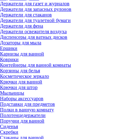
Держатели для газет и журналов
Держатели для запасных рулонов
Держатели для стаканов
Держатели для туалетной бумаги
Держатели для фена
Держатели освежителя воздуха
Диспенсеры для ватных дисков
Дозаторы для мыла
Ершики
Карнизы для ванной
Коврики
Контейнеры для ванной комнаты
Корзины для белья
Косметическое зеркало
Крючки для ванной
Крючки для штор
Мыльницы
Наборы аксессуаров
Подставки для предметов
Полки в ванную комнату
Полотенцедержатели
Поручни для ванной
Сиденья
Скребки
Стаканы для ванной