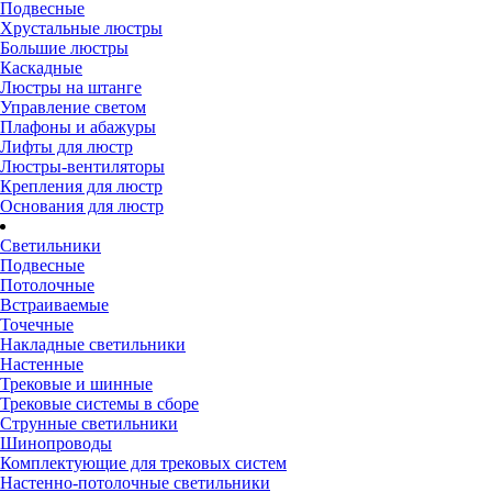
Подвесные
Хрустальные люстры
Большие люстры
Каскадные
Люстры на штанге
Управление светом
Плафоны и абажуры
Лифты для люстр
Люстры-вентиляторы
Крепления для люстр
Основания для люстр
Светильники
Подвесные
Потолочные
Встраиваемые
Точечные
Накладные светильники
Настенные
Трековые и шинные
Трековые системы в сборе
Струнные светильники
Шинопроводы
Комплектующие для трековых систем
Настенно-потолочные светильники