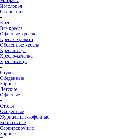
Матрасы
Изголовья
Основания
Кресла
Все кресла
Офисные кресла
Кресла-кровати
Обеденные кресла
Кресло-стул
Кресло-качалка
Кресло-яйцо
Стулья
Обеденные
Барные
Детские
Офисные
Столы
Обеденные
Журнальные-кофейные
Консольные
Сервировочные
Барные