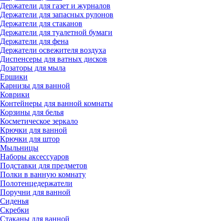
Держатели для газет и журналов
Держатели для запасных рулонов
Держатели для стаканов
Держатели для туалетной бумаги
Держатели для фена
Держатели освежителя воздуха
Диспенсеры для ватных дисков
Дозаторы для мыла
Ершики
Карнизы для ванной
Коврики
Контейнеры для ванной комнаты
Корзины для белья
Косметическое зеркало
Крючки для ванной
Крючки для штор
Мыльницы
Наборы аксессуаров
Подставки для предметов
Полки в ванную комнату
Полотенцедержатели
Поручни для ванной
Сиденья
Скребки
Стаканы для ванной