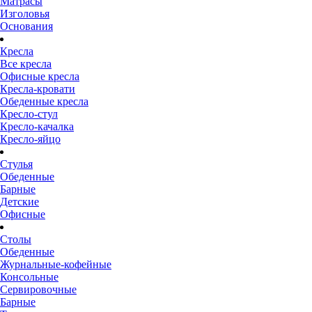
Матрасы
Изголовья
Основания
Кресла
Все кресла
Офисные кресла
Кресла-кровати
Обеденные кресла
Кресло-стул
Кресло-качалка
Кресло-яйцо
Стулья
Обеденные
Барные
Детские
Офисные
Столы
Обеденные
Журнальные-кофейные
Консольные
Сервировочные
Барные