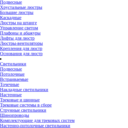
Подвесные
Хрустальные люстры
Большие люстры
Каскадные
Люстры на штанге
Управление светом
Плафоны и абажуры
Лифты для люстр
Люстры-вентиляторы
Крепления для люстр
Основания для люстр
Светильники
Подвесные
Потолочные
Встраиваемые
Точечные
Накладные светильники
Настенные
Трековые и шинные
Трековые системы в сборе
Струнные светильники
Шинопроводы
Комплектующие для трековых систем
Настенно-потолочные светильники