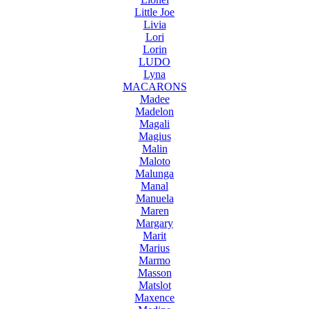
Little Joe
Livia
Lori
Lorin
LUDO
Lyna
MACARONS
Madee
Madelon
Magali
Magius
Malin
Maloto
Malunga
Manal
Manuela
Maren
Margary
Marit
Marius
Marmo
Masson
Matslot
Maxence