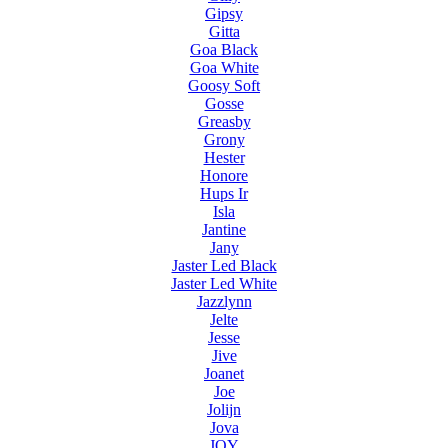
Gipsy
Gitta
Goa Black
Goa White
Goosy Soft
Gosse
Greasby
Grony
Hester
Honore
Hups Ir
Isla
Jantine
Jany
Jaster Led Black
Jaster Led White
Jazzlynn
Jelte
Jesse
Jive
Joanet
Joe
Jolijn
Jova
JOY