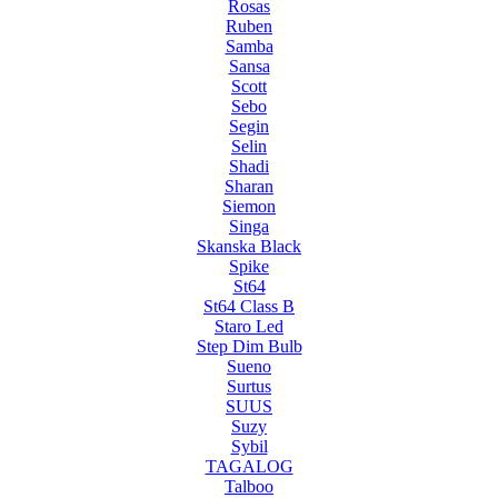
Rosas
Ruben
Samba
Sansa
Scott
Sebo
Segin
Selin
Shadi
Sharan
Siemon
Singa
Skanska Black
Spike
St64
St64 Class B
Staro Led
Step Dim Bulb
Sueno
Surtus
SUUS
Suzy
Sybil
TAGALOG
Talboo