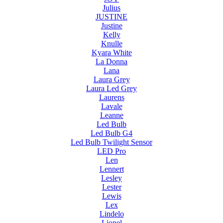
Julius
JUSTINE
Justine
Kelly
Knulle
Kyara White
La Donna
Lana
Laura Grey
Laura Led Grey
Laurens
Lavale
Leanne
Led Bulb
Led Bulb G4
Led Bulb Twilight Sensor
LED Pro
Len
Lennert
Lesley
Lester
Lewis
Lex
Lindelo
Lionel