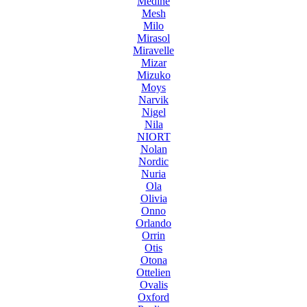
Medine
Mesh
Milo
Mirasol
Miravelle
Mizar
Mizuko
Moys
Narvik
Nigel
Nila
NIORT
Nolan
Nordic
Nuria
Ola
Olivia
Onno
Orlando
Orrin
Otis
Otona
Ottelien
Ovalis
Oxford