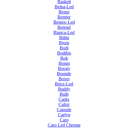
Baskett
Belpa-Led
Benni
Bentjer
Bentoo Led
Berend
Bianca-Led
Biltin
Bjorn
Bodi
Bodibis
Bok
Bonni
Boogy
Bounde
Boxer
Brice-Led
Buddy
Bulb
Cadix
Calixt
Capsule
Carlyn
Caro
Caro Led Chrome