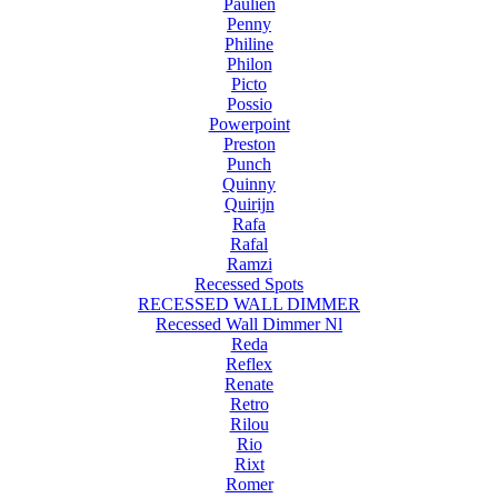
Paulien
Penny
Philine
Philon
Picto
Possio
Powerpoint
Preston
Punch
Quinny
Quirijn
Rafa
Rafal
Ramzi
Recessed Spots
RECESSED WALL DIMMER
Recessed Wall Dimmer Nl
Reda
Reflex
Renate
Retro
Rilou
Rio
Rixt
Romer