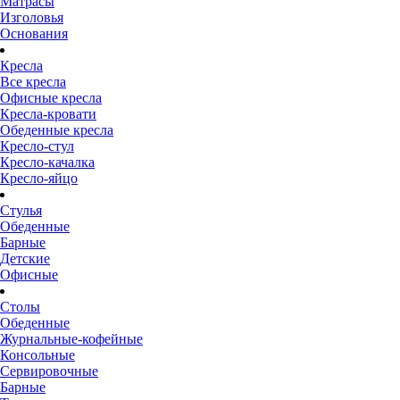
Матрасы
Изголовья
Основания
Кресла
Все кресла
Офисные кресла
Кресла-кровати
Обеденные кресла
Кресло-стул
Кресло-качалка
Кресло-яйцо
Стулья
Обеденные
Барные
Детские
Офисные
Столы
Обеденные
Журнальные-кофейные
Консольные
Сервировочные
Барные