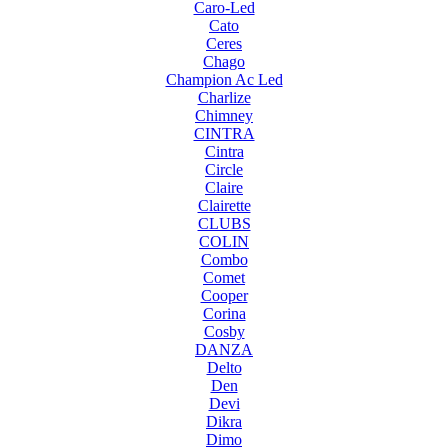
Caro-Led
Cato
Ceres
Chago
Champion Ac Led
Charlize
Chimney
CINTRA
Cintra
Circle
Claire
Clairette
CLUBS
COLIN
Combo
Comet
Cooper
Corina
Cosby
DANZA
Delto
Den
Devi
Dikra
Dimo