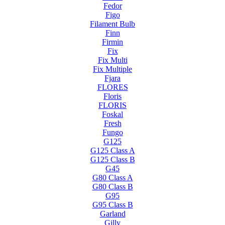
Fedor
Figo
Filament Bulb
Finn
Firmin
Fix
Fix Multi
Fix Multiple
Fjara
FLORES
Floris
FLORIS
Foskal
Fresh
Fungo
G125
G125 Class A
G125 Class B
G45
G80 Class A
G80 Class B
G95
G95 Class B
Garland
Gilly