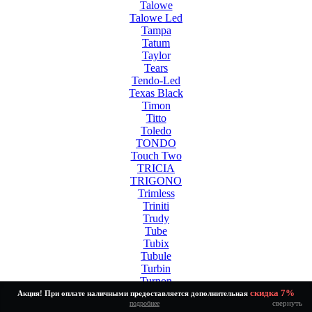
Talowe
Talowe Led
Tampa
Tatum
Taylor
Tears
Tendo-Led
Texas Black
Timon
Titto
Toledo
TONDO
Touch Two
TRICIA
TRIGONO
Trimless
Triniti
Trudy
Tube
Tubix
Tubule
Turbin
Turnon
Twinny Led White
скидка 7%
Акция! При оплате наличными предоставляется дополнительная
свернуть
подробнее
Tycho