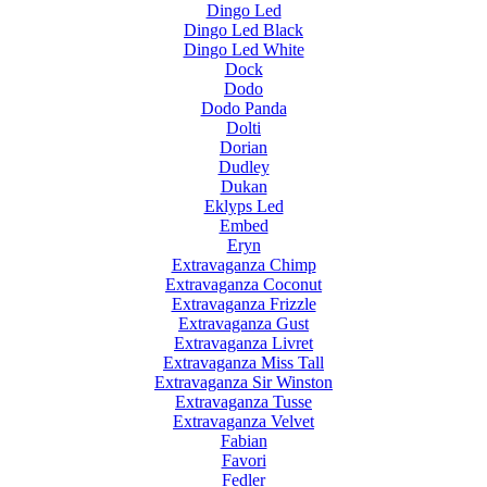
Dingo Led
Dingo Led Black
Dingo Led White
Dock
Dodo
Dodo Panda
Dolti
Dorian
Dudley
Dukan
Eklyps Led
Embed
Eryn
Extravaganza Chimp
Extravaganza Coconut
Extravaganza Frizzle
Extravaganza Gust
Extravaganza Livret
Extravaganza Miss Tall
Extravaganza Sir Winston
Extravaganza Tusse
Extravaganza Velvet
Fabian
Favori
Fedler