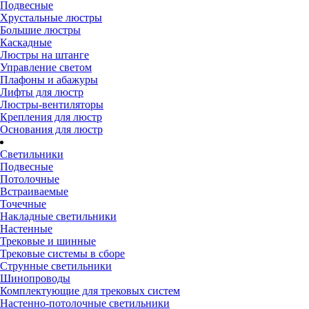
Подвесные
Хрустальные люстры
Большие люстры
Каскадные
Люстры на штанге
Управление светом
Плафоны и абажуры
Лифты для люстр
Люстры-вентиляторы
Крепления для люстр
Основания для люстр
Светильники
Подвесные
Потолочные
Встраиваемые
Точечные
Накладные светильники
Настенные
Трековые и шинные
Трековые системы в сборе
Струнные светильники
Шинопроводы
Комплектующие для трековых систем
Настенно-потолочные светильники