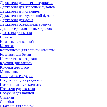
Держатели для газет и журналов
Держатели для запасных рулонов
Держатели для стаканов
Держатели для туалетной бумаги
Держатели для фена
Держатели освежителя воздуха
Диспенсеры для ватных дисков
Дозаторы для мыла
Ершики
Карнизы для ванной
Коврики
Контейнеры для ванной комнаты
Корзины для белья
Косметическое зеркало
Крючки для ванной
Крючки для штор
Мыльницы
Наборы аксессуаров
Подставки для предметов
Полки в ванную комнату
Полотенцедержатели
Поручни для ванной
Сиденья
Скребки
Стаканы для ванной