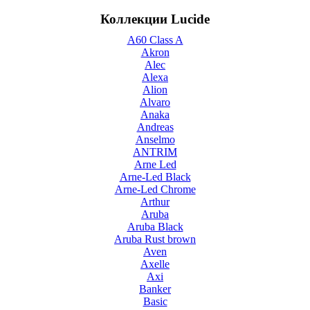
Коллекции Lucide
A60 Class A
Akron
Alec
Alexa
Alion
Alvaro
Anaka
Andreas
Anselmo
ANTRIM
Arne Led
Arne-Led Black
Arne-Led Chrome
Arthur
Aruba
Aruba Black
Aruba Rust brown
Aven
Axelle
Axi
Banker
Basic