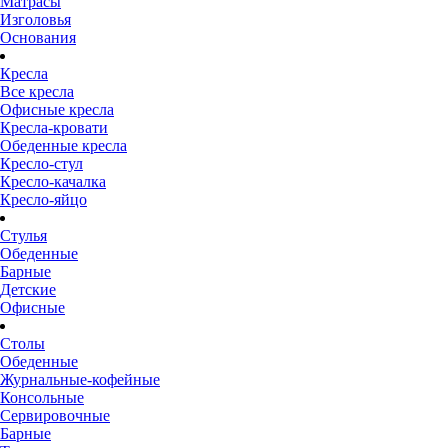
Матрасы
Изголовья
Основания
Кресла
Все кресла
Офисные кресла
Кресла-кровати
Обеденные кресла
Кресло-стул
Кресло-качалка
Кресло-яйцо
Стулья
Обеденные
Барные
Детские
Офисные
Столы
Обеденные
Журнальные-кофейные
Консольные
Сервировочные
Барные