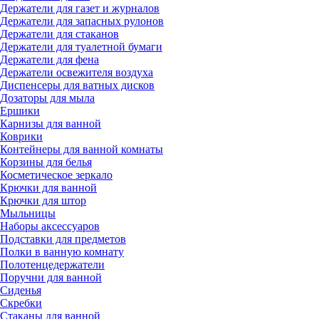
Держатели для газет и журналов
Держатели для запасных рулонов
Держатели для стаканов
Держатели для туалетной бумаги
Держатели для фена
Держатели освежителя воздуха
Диспенсеры для ватных дисков
Дозаторы для мыла
Ершики
Карнизы для ванной
Коврики
Контейнеры для ванной комнаты
Корзины для белья
Косметическое зеркало
Крючки для ванной
Крючки для штор
Мыльницы
Наборы аксессуаров
Подставки для предметов
Полки в ванную комнату
Полотенцедержатели
Поручни для ванной
Сиденья
Скребки
Стаканы для ванной