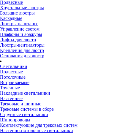
Подвесные
Хрустальные люстры
Большие люстры
Каскадные
Люстры на штанге
Управление светом
Плафоны и абажуры
Лифты для люстр
Люстры-вентиляторы
Крепления для люстр
Основания для люстр
Светильники
Подвесные
Потолочные
Встраиваемые
Точечные
Накладные светильники
Настенные
Трековые и шинные
Трековые системы в сборе
Струнные светильники
Шинопроводы
Комплектующие для трековых систем
Настенно-потолочные светильники