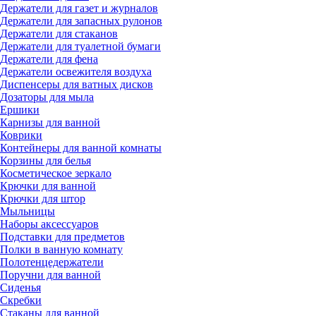
Держатели для газет и журналов
Держатели для запасных рулонов
Держатели для стаканов
Держатели для туалетной бумаги
Держатели для фена
Держатели освежителя воздуха
Диспенсеры для ватных дисков
Дозаторы для мыла
Ершики
Карнизы для ванной
Коврики
Контейнеры для ванной комнаты
Корзины для белья
Косметическое зеркало
Крючки для ванной
Крючки для штор
Мыльницы
Наборы аксессуаров
Подставки для предметов
Полки в ванную комнату
Полотенцедержатели
Поручни для ванной
Сиденья
Скребки
Стаканы для ванной