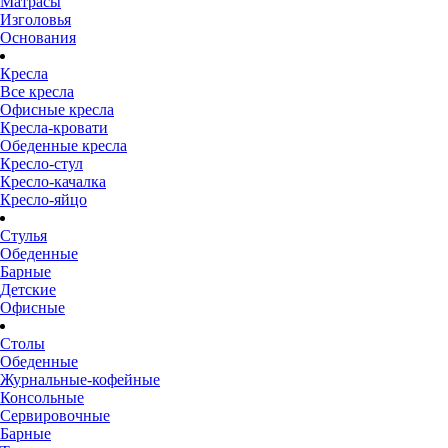
Матрасы
Изголовья
Основания
Кресла
Все кресла
Офисные кресла
Кресла-кровати
Обеденные кресла
Кресло-стул
Кресло-качалка
Кресло-яйцо
Стулья
Обеденные
Барные
Детские
Офисные
Столы
Обеденные
Журнальные-кофейные
Консольные
Сервировочные
Барные