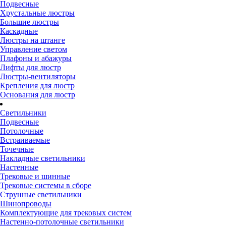
Подвесные
Хрустальные люстры
Большие люстры
Каскадные
Люстры на штанге
Управление светом
Плафоны и абажуры
Лифты для люстр
Люстры-вентиляторы
Крепления для люстр
Основания для люстр
Светильники
Подвесные
Потолочные
Встраиваемые
Точечные
Накладные светильники
Настенные
Трековые и шинные
Трековые системы в сборе
Струнные светильники
Шинопроводы
Комплектующие для трековых систем
Настенно-потолочные светильники