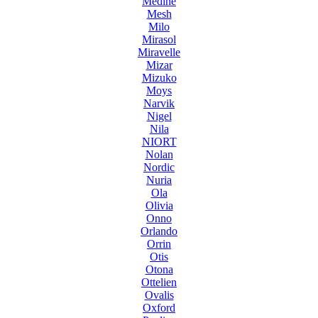
Medine
Mesh
Milo
Mirasol
Miravelle
Mizar
Mizuko
Moys
Narvik
Nigel
Nila
NIORT
Nolan
Nordic
Nuria
Ola
Olivia
Onno
Orlando
Orrin
Otis
Otona
Ottelien
Ovalis
Oxford