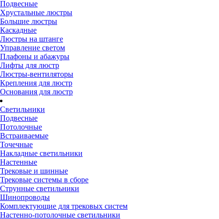
Подвесные
Хрустальные люстры
Большие люстры
Каскадные
Люстры на штанге
Управление светом
Плафоны и абажуры
Лифты для люстр
Люстры-вентиляторы
Крепления для люстр
Основания для люстр
Светильники
Подвесные
Потолочные
Встраиваемые
Точечные
Накладные светильники
Настенные
Трековые и шинные
Трековые системы в сборе
Струнные светильники
Шинопроводы
Комплектующие для трековых систем
Настенно-потолочные светильники