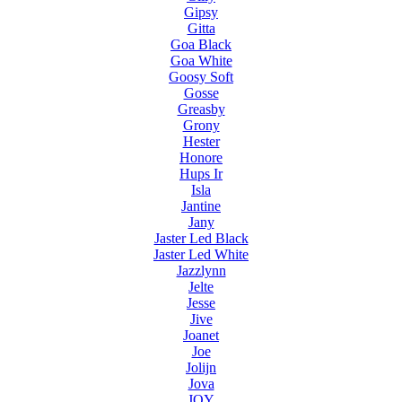
Gipsy
Gitta
Goa Black
Goa White
Goosy Soft
Gosse
Greasby
Grony
Hester
Honore
Hups Ir
Isla
Jantine
Jany
Jaster Led Black
Jaster Led White
Jazzlynn
Jelte
Jesse
Jive
Joanet
Joe
Jolijn
Jova
JOY