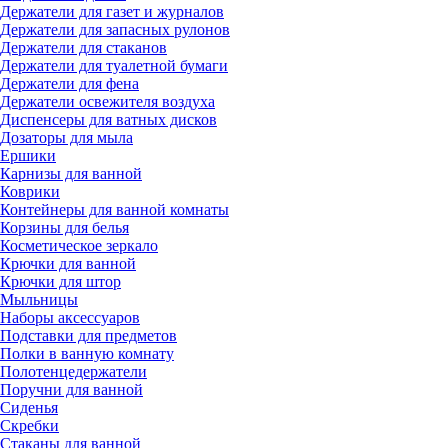
Держатели для газет и журналов
Держатели для запасных рулонов
Держатели для стаканов
Держатели для туалетной бумаги
Держатели для фена
Держатели освежителя воздуха
Диспенсеры для ватных дисков
Дозаторы для мыла
Ершики
Карнизы для ванной
Коврики
Контейнеры для ванной комнаты
Корзины для белья
Косметическое зеркало
Крючки для ванной
Крючки для штор
Мыльницы
Наборы аксессуаров
Подставки для предметов
Полки в ванную комнату
Полотенцедержатели
Поручни для ванной
Сиденья
Скребки
Стаканы для ванной