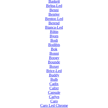
Baskett
Belpa-Led
Benni
Bentjer
Bentoo Led
Berend
Bianca-Led
Biltin
Bjorn
Bodi
Bodibis
Bok
Bonni
Boogy
Bounde
Boxer
Brice-Led
Buddy
Bulb
Cadix
Calixt
Capsule
Carlyn
Caro
Caro Led Chrome