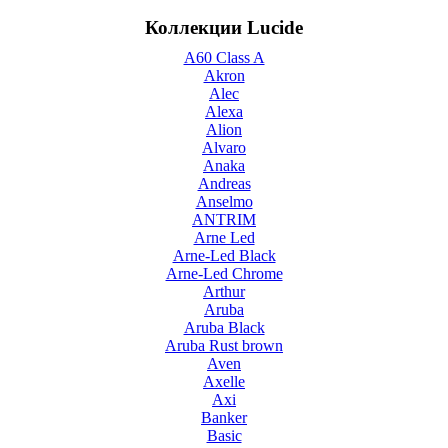
Коллекции Lucide
A60 Class A
Akron
Alec
Alexa
Alion
Alvaro
Anaka
Andreas
Anselmo
ANTRIM
Arne Led
Arne-Led Black
Arne-Led Chrome
Arthur
Aruba
Aruba Black
Aruba Rust brown
Aven
Axelle
Axi
Banker
Basic