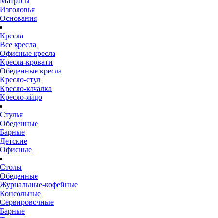
Матрасы
Изголовья
Основания
Кресла
Все кресла
Офисные кресла
Кресла-кровати
Обеденные кресла
Кресло-стул
Кресло-качалка
Кресло-яйцо
Стулья
Обеденные
Барные
Детские
Офисные
Столы
Обеденные
Журнальные-кофейные
Консольные
Сервировочные
Барные