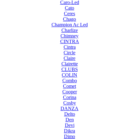
Caro-Led
Cato
Ceres
Chago
Champion Ac Led
Charlize
Chimney
CINTRA
Cintra
Circle
Claire
Clairette
CLUBS
COLIN
Combo
Comet
Cooper
Corina
Cosby
DANZA
Delto
Den
Devi
Dikra
Dimo