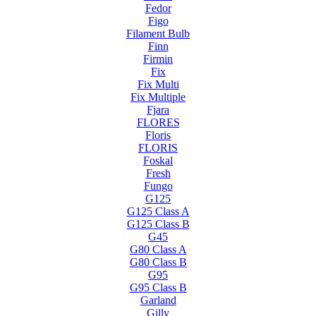
Fedor
Figo
Filament Bulb
Finn
Firmin
Fix
Fix Multi
Fix Multiple
Fjara
FLORES
Floris
FLORIS
Foskal
Fresh
Fungo
G125
G125 Class A
G125 Class B
G45
G80 Class A
G80 Class B
G95
G95 Class B
Garland
Gilly