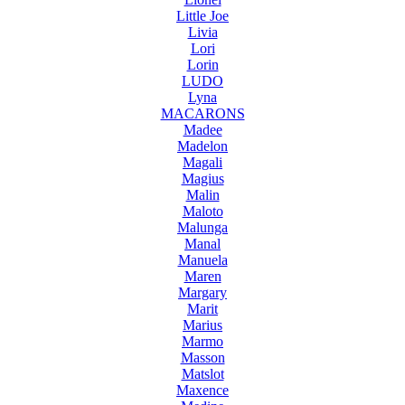
Little Joe
Livia
Lori
Lorin
LUDO
Lyna
MACARONS
Madee
Madelon
Magali
Magius
Malin
Maloto
Malunga
Manal
Manuela
Maren
Margary
Marit
Marius
Marmo
Masson
Matslot
Maxence