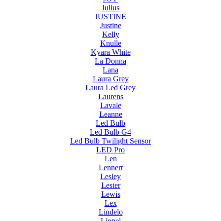
Julius
JUSTINE
Justine
Kelly
Knulle
Kyara White
La Donna
Lana
Laura Grey
Laura Led Grey
Laurens
Lavale
Leanne
Led Bulb
Led Bulb G4
Led Bulb Twilight Sensor
LED Pro
Len
Lennert
Lesley
Lester
Lewis
Lex
Lindelo
Lionel