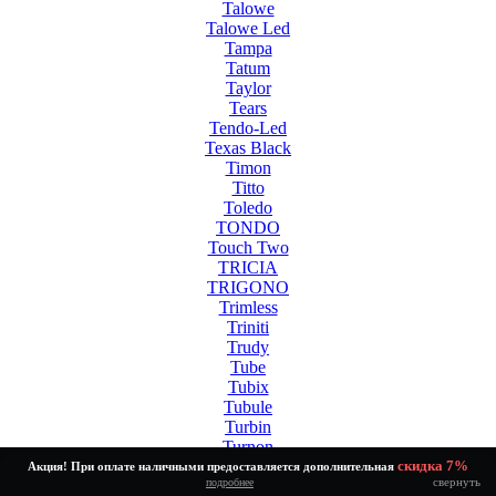
Talowe
Talowe Led
Tampa
Tatum
Taylor
Tears
Tendo-Led
Texas Black
Timon
Titto
Toledo
TONDO
Touch Two
TRICIA
TRIGONO
Trimless
Triniti
Trudy
Tube
Tubix
Tubule
Turbin
Turnon
Twinny Led White
скидка 7%
Акция! При оплате наличными предоставляется дополнительная
свернуть
подробнее
Tycho