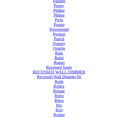
Paulien
Penny
Philine
Philon
Picto
Possio
Powerpoint
Preston
Punch
Quinny
Quirijn
Rafa
Rafal
Ramzi
Recessed Spots
RECESSED WALL DIMMER
Recessed Wall Dimmer Nl
Reda
Reflex
Renate
Retro
Rilou
Rio
Rixt
Romer