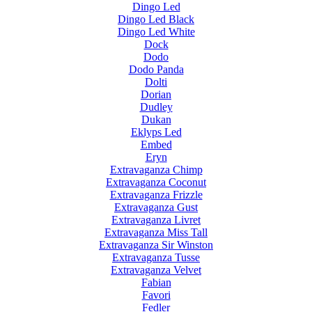
Dingo Led
Dingo Led Black
Dingo Led White
Dock
Dodo
Dodo Panda
Dolti
Dorian
Dudley
Dukan
Eklyps Led
Embed
Eryn
Extravaganza Chimp
Extravaganza Coconut
Extravaganza Frizzle
Extravaganza Gust
Extravaganza Livret
Extravaganza Miss Tall
Extravaganza Sir Winston
Extravaganza Tusse
Extravaganza Velvet
Fabian
Favori
Fedler