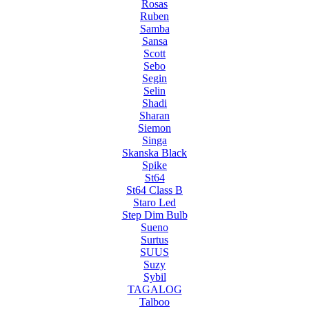
Rosas
Ruben
Samba
Sansa
Scott
Sebo
Segin
Selin
Shadi
Sharan
Siemon
Singa
Skanska Black
Spike
St64
St64 Class B
Staro Led
Step Dim Bulb
Sueno
Surtus
SUUS
Suzy
Sybil
TAGALOG
Talboo