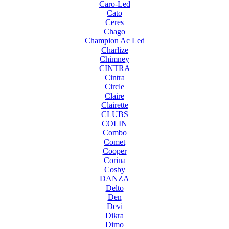
Caro-Led
Cato
Ceres
Chago
Champion Ac Led
Charlize
Chimney
CINTRA
Cintra
Circle
Claire
Clairette
CLUBS
COLIN
Combo
Comet
Cooper
Corina
Cosby
DANZA
Delto
Den
Devi
Dikra
Dimo