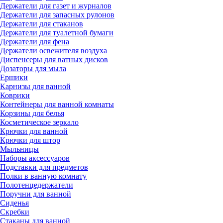
Держатели для газет и журналов
Держатели для запасных рулонов
Держатели для стаканов
Держатели для туалетной бумаги
Держатели для фена
Держатели освежителя воздуха
Диспенсеры для ватных дисков
Дозаторы для мыла
Ершики
Карнизы для ванной
Коврики
Контейнеры для ванной комнаты
Корзины для белья
Косметическое зеркало
Крючки для ванной
Крючки для штор
Мыльницы
Наборы аксессуаров
Подставки для предметов
Полки в ванную комнату
Полотенцедержатели
Поручни для ванной
Сиденья
Скребки
Стаканы для ванной