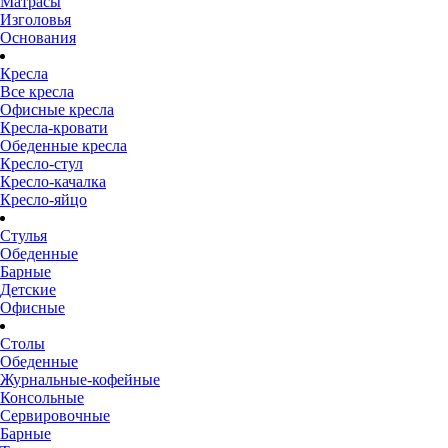
Матрасы
Изголовья
Основания
Кресла
Все кресла
Офисные кресла
Кресла-кровати
Обеденные кресла
Кресло-стул
Кресло-качалка
Кресло-яйцо
Стулья
Обеденные
Барные
Детские
Офисные
Столы
Обеденные
Журнальные-кофейные
Консольные
Сервировочные
Барные