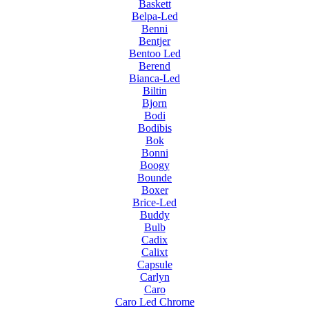
Baskett
Belpa-Led
Benni
Bentjer
Bentoo Led
Berend
Bianca-Led
Biltin
Bjorn
Bodi
Bodibis
Bok
Bonni
Boogy
Bounde
Boxer
Brice-Led
Buddy
Bulb
Cadix
Calixt
Capsule
Carlyn
Caro
Caro Led Chrome