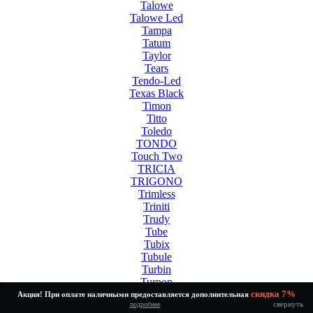
Talowe
Talowe Led
Tampa
Tatum
Taylor
Tears
Tendo-Led
Texas Black
Timon
Titto
Toledo
TONDO
Touch Two
TRICIA
TRIGONO
Trimless
Triniti
Trudy
Tube
Tubix
Tubule
Turbin
Turnon
Twinny Led White
скидка 7%
Акция! При оплате наличными предоставляется дополнительная
свернуть
подробнее
Tycho