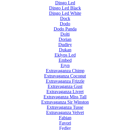
Dingo Led
Dingo Led Black
Dingo Led White
Dock
Dodo
Dodo Panda
Dolti
Dorian
Dudley
Dukan
Eklyps Led
Embed
Eryn
Extravaganza Chimp
Extravaganza Coconut
Extravaganza Frizzle
Extravaganza Gust
Extravaganza Livret
Extravaganza Miss Tall
Extravaganza Sir Winston
Extravaganza Tusse
Extravaganza Velvet
Fabian
Favori
Fedler