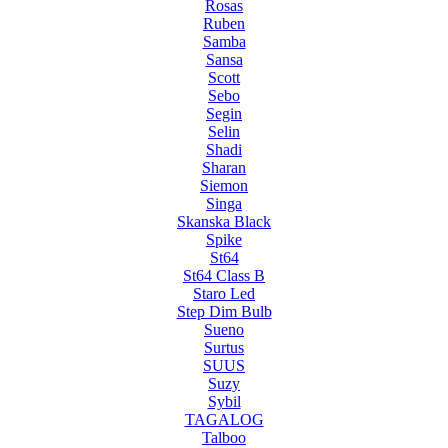
Rosas
Ruben
Samba
Sansa
Scott
Sebo
Segin
Selin
Shadi
Sharan
Siemon
Singa
Skanska Black
Spike
St64
St64 Class B
Staro Led
Step Dim Bulb
Sueno
Surtus
SUUS
Suzy
Sybil
TAGALOG
Talboo