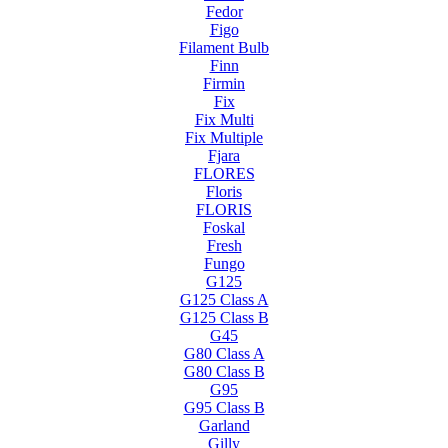
Fedor
Figo
Filament Bulb
Finn
Firmin
Fix
Fix Multi
Fix Multiple
Fjara
FLORES
Floris
FLORIS
Foskal
Fresh
Fungo
G125
G125 Class A
G125 Class B
G45
G80 Class A
G80 Class B
G95
G95 Class B
Garland
Gilly