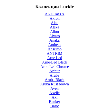
Коллекции Lucide
A60 Class A
Akron
Alec
Alexa
Alion
Alvaro
Anaka
Andreas
Anselmo
ANTRIM
Arne Led
Arne-Led Black
Arne-Led Chrome
Arthur
Aruba
Aruba Black
Aruba Rust brown
Aven
Axelle
Axi
Banker
Basic