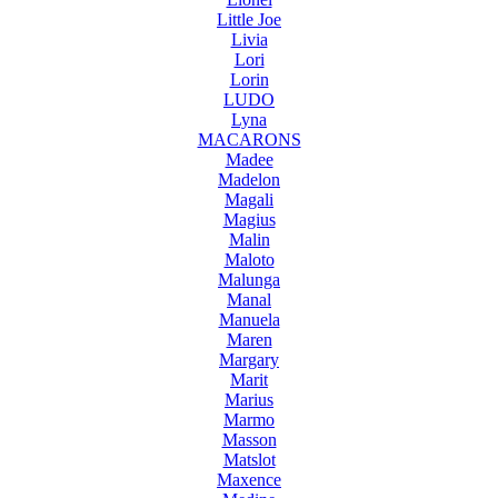
Little Joe
Livia
Lori
Lorin
LUDO
Lyna
MACARONS
Madee
Madelon
Magali
Magius
Malin
Maloto
Malunga
Manal
Manuela
Maren
Margary
Marit
Marius
Marmo
Masson
Matslot
Maxence