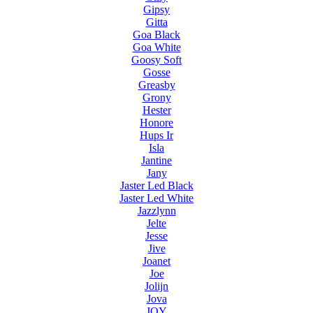
Gipsy
Gitta
Goa Black
Goa White
Goosy Soft
Gosse
Greasby
Grony
Hester
Honore
Hups Ir
Isla
Jantine
Jany
Jaster Led Black
Jaster Led White
Jazzlynn
Jelte
Jesse
Jive
Joanet
Joe
Jolijn
Jova
JOY