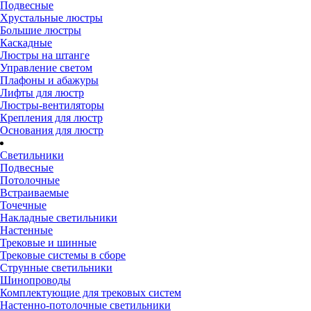
Подвесные
Хрустальные люстры
Большие люстры
Каскадные
Люстры на штанге
Управление светом
Плафоны и абажуры
Лифты для люстр
Люстры-вентиляторы
Крепления для люстр
Основания для люстр
Светильники
Подвесные
Потолочные
Встраиваемые
Точечные
Накладные светильники
Настенные
Трековые и шинные
Трековые системы в сборе
Струнные светильники
Шинопроводы
Комплектующие для трековых систем
Настенно-потолочные светильники