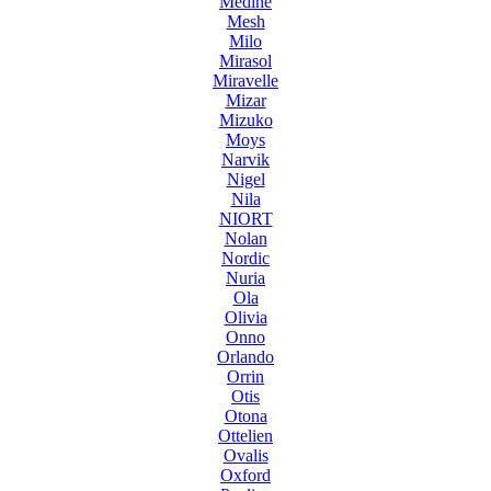
Medine
Mesh
Milo
Mirasol
Miravelle
Mizar
Mizuko
Moys
Narvik
Nigel
Nila
NIORT
Nolan
Nordic
Nuria
Ola
Olivia
Onno
Orlando
Orrin
Otis
Otona
Ottelien
Ovalis
Oxford