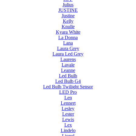
Julius
JUSTINE
Justine
Kelly
Knulle
Kyara White
La Donna
Lana
Laura Grey
Laura Led Grey
Laurens
Lavale
Leanne
Led Bulb
Led Bulb G4
Led Bulb Twilight Sensor
LED Pro
Len
Lennert
Lesley
Lester
Lewis
Lex
Lindelo
Lionel