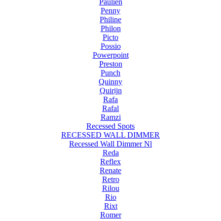
Paulien
Penny
Philine
Philon
Picto
Possio
Powerpoint
Preston
Punch
Quinny
Quirijn
Rafa
Rafal
Ramzi
Recessed Spots
RECESSED WALL DIMMER
Recessed Wall Dimmer Nl
Reda
Reflex
Renate
Retro
Rilou
Rio
Rixt
Romer