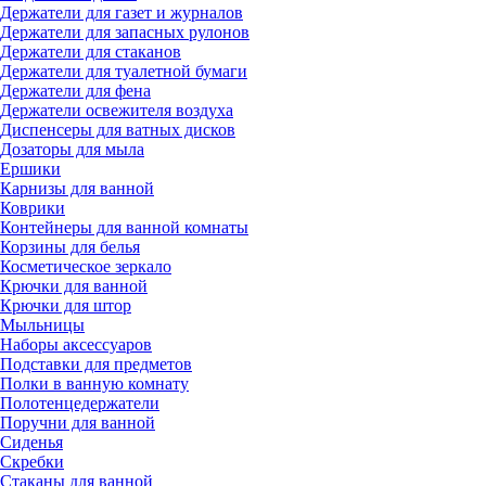
Держатели для газет и журналов
Держатели для запасных рулонов
Держатели для стаканов
Держатели для туалетной бумаги
Держатели для фена
Держатели освежителя воздуха
Диспенсеры для ватных дисков
Дозаторы для мыла
Ершики
Карнизы для ванной
Коврики
Контейнеры для ванной комнаты
Корзины для белья
Косметическое зеркало
Крючки для ванной
Крючки для штор
Мыльницы
Наборы аксессуаров
Подставки для предметов
Полки в ванную комнату
Полотенцедержатели
Поручни для ванной
Сиденья
Скребки
Стаканы для ванной