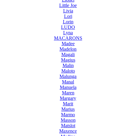
Little Joe
Livia
Lori
Lorin
LUDO
Lyna
MACARONS
Madee
Madelon
Magali
Magius
Malin
Maloto
Malunga
Manal
Manuela
Maren
Margary
Marit
Marius
Marmo
Masson
Matslot
Maxence