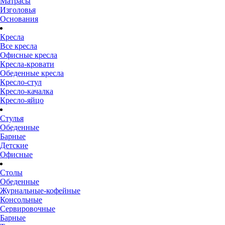
Матрасы
Изголовья
Основания
Кресла
Все кресла
Офисные кресла
Кресла-кровати
Обеденные кресла
Кресло-стул
Кресло-качалка
Кресло-яйцо
Стулья
Обеденные
Барные
Детские
Офисные
Столы
Обеденные
Журнальные-кофейные
Консольные
Сервировочные
Барные