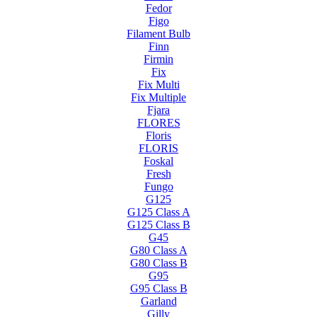
Fedor
Figo
Filament Bulb
Finn
Firmin
Fix
Fix Multi
Fix Multiple
Fjara
FLORES
Floris
FLORIS
Foskal
Fresh
Fungo
G125
G125 Class A
G125 Class B
G45
G80 Class A
G80 Class B
G95
G95 Class B
Garland
Gilly