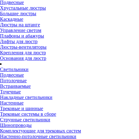
Подвесные
Хрустальные люстры
Большие люстры
Каскадные
Люстры на штанге
Управление светом
Плафоны и абажуры
Лифты для люстр
Люстры-вентиляторы
Крепления для люстр
Основания для люстр
Светильники
Подвесные
Потолочные
Встраиваемые
Точечные
Накладные светильники
Настенные
Трековые и шинные
Трековые системы в сборе
Струнные светильники
Шинопроводы
Комплектующие для трековых систем
Настенно-потолочные светильники