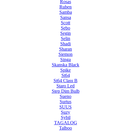
Rosas
Ruben
Samba
Sansa
Scott
Sebo
Segin
Selin
Shadi
Sharan
Siemon
Singa
Skanska Black
Spike
St64
St64 Class B
Staro Led
Step Dim Bulb
Sueno
Surtus
SUUS
Suzy
Sybil
TAGALOG
Talboo