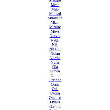
Medine
Mesh
Milo
Mirasol
Miravelle
Mizar
Mizuko
Moys
Narvik
Nigel
Nila
NIORT
Nolan
Nordic
Nuria
Ola
Olivia
Onno
Orlando
Orrin
Otis
Otona
Ottelien
Ovalis
Oxford