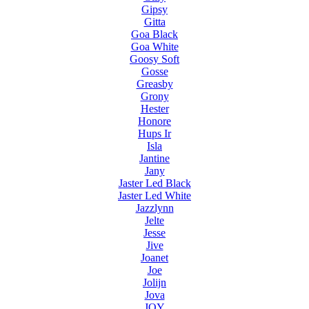
Gipsy
Gitta
Goa Black
Goa White
Goosy Soft
Gosse
Greasby
Grony
Hester
Honore
Hups Ir
Isla
Jantine
Jany
Jaster Led Black
Jaster Led White
Jazzlynn
Jelte
Jesse
Jive
Joanet
Joe
Jolijn
Jova
JOY