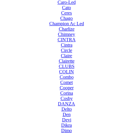
Caro-Led
Cato
Ceres
Chago
Champion Ac Led
Charlize
Chimney
CINTRA
Cintra
Circle
Claire
Clairette
CLUBS
COLIN
Combo
Comet
Cooper
Corina
Cosby
DANZA
Delto
Den
Devi
Dikra
Dimo