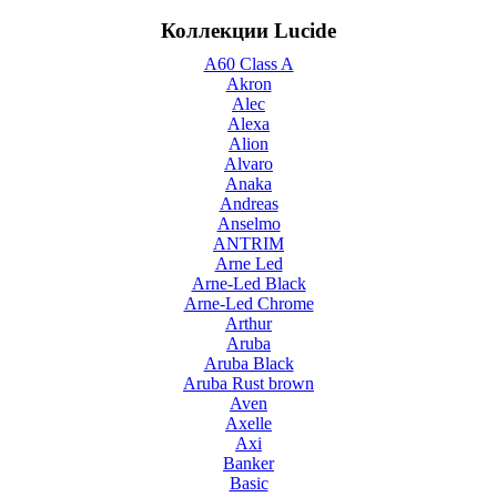
Коллекции Lucide
A60 Class A
Akron
Alec
Alexa
Alion
Alvaro
Anaka
Andreas
Anselmo
ANTRIM
Arne Led
Arne-Led Black
Arne-Led Chrome
Arthur
Aruba
Aruba Black
Aruba Rust brown
Aven
Axelle
Axi
Banker
Basic