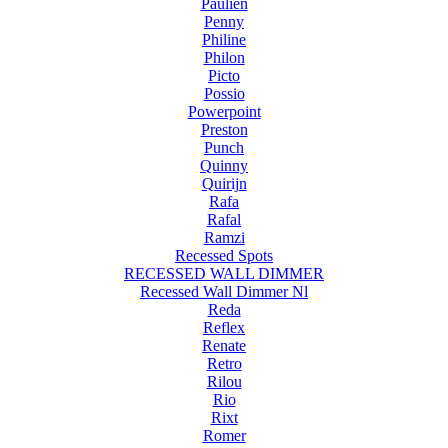
Paulien
Penny
Philine
Philon
Picto
Possio
Powerpoint
Preston
Punch
Quinny
Quirijn
Rafa
Rafal
Ramzi
Recessed Spots
RECESSED WALL DIMMER
Recessed Wall Dimmer Nl
Reda
Reflex
Renate
Retro
Rilou
Rio
Rixt
Romer