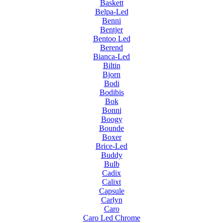
Baskett
Belpa-Led
Benni
Bentjer
Bentoo Led
Berend
Bianca-Led
Biltin
Bjorn
Bodi
Bodibis
Bok
Bonni
Boogy
Bounde
Boxer
Brice-Led
Buddy
Bulb
Cadix
Calixt
Capsule
Carlyn
Caro
Caro Led Chrome