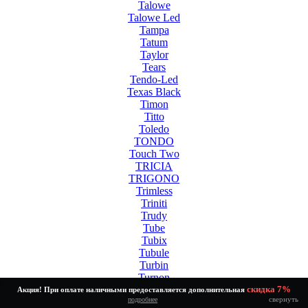
Talowe
Talowe Led
Tampa
Tatum
Taylor
Tears
Tendo-Led
Texas Black
Timon
Titto
Toledo
TONDO
Touch Two
TRICIA
TRIGONO
Trimless
Triniti
Trudy
Tube
Tubix
Tubule
Turbin
Turnon
Twinny Led White
скидка 7%
Акция! При оплате наличными предоставляется дополнительная
свернуть
подробнее
Tycho