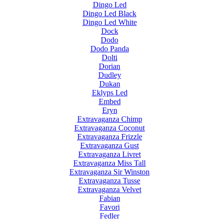
Dingo Led
Dingo Led Black
Dingo Led White
Dock
Dodo
Dodo Panda
Dolti
Dorian
Dudley
Dukan
Eklyps Led
Embed
Eryn
Extravaganza Chimp
Extravaganza Coconut
Extravaganza Frizzle
Extravaganza Gust
Extravaganza Livret
Extravaganza Miss Tall
Extravaganza Sir Winston
Extravaganza Tusse
Extravaganza Velvet
Fabian
Favori
Fedler