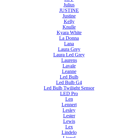
Julius
JUSTINE
Justine
Kelly
Knulle
Kyara White
La Donna
Lana
Laura Grey
Laura Led Grey
Laurens
Lavale
Leanne
Led Bulb
Led Bulb G4
Led Bulb Twilight Sensor
LED Pro
Len
Lennert
Lesley
Lester
Lewis
Lex
Lindelo
Lionel