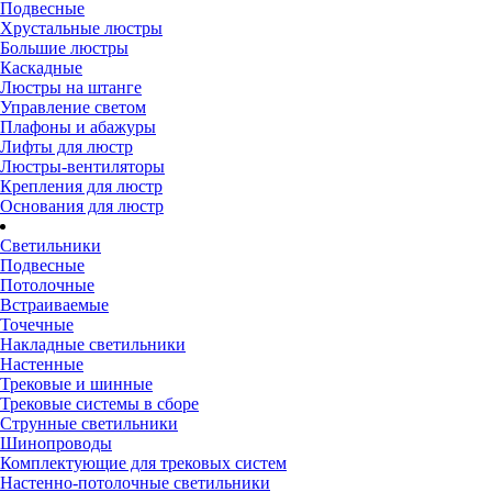
Подвесные
Хрустальные люстры
Большие люстры
Каскадные
Люстры на штанге
Управление светом
Плафоны и абажуры
Лифты для люстр
Люстры-вентиляторы
Крепления для люстр
Основания для люстр
Светильники
Подвесные
Потолочные
Встраиваемые
Точечные
Накладные светильники
Настенные
Трековые и шинные
Трековые системы в сборе
Струнные светильники
Шинопроводы
Комплектующие для трековых систем
Настенно-потолочные светильники