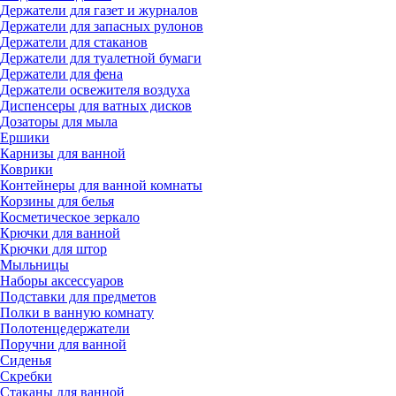
Держатели для газет и журналов
Держатели для запасных рулонов
Держатели для стаканов
Держатели для туалетной бумаги
Держатели для фена
Держатели освежителя воздуха
Диспенсеры для ватных дисков
Дозаторы для мыла
Ершики
Карнизы для ванной
Коврики
Контейнеры для ванной комнаты
Корзины для белья
Косметическое зеркало
Крючки для ванной
Крючки для штор
Мыльницы
Наборы аксессуаров
Подставки для предметов
Полки в ванную комнату
Полотенцедержатели
Поручни для ванной
Сиденья
Скребки
Стаканы для ванной