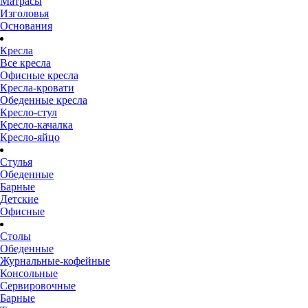
Матрасы
Изголовья
Основания
Кресла
Все кресла
Офисные кресла
Кресла-кровати
Обеденные кресла
Кресло-стул
Кресло-качалка
Кресло-яйцо
Стулья
Обеденные
Барные
Детские
Офисные
Столы
Обеденные
Журнальные-кофейные
Консольные
Сервировочные
Барные