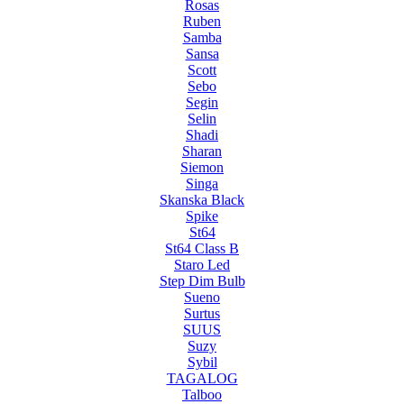
Rosas
Ruben
Samba
Sansa
Scott
Sebo
Segin
Selin
Shadi
Sharan
Siemon
Singa
Skanska Black
Spike
St64
St64 Class B
Staro Led
Step Dim Bulb
Sueno
Surtus
SUUS
Suzy
Sybil
TAGALOG
Talboo