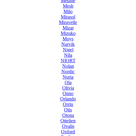
Medine
Mesh
Milo
Mirasol
Miravelle
Mizar
Mizuko
Moys
Narvik
Nigel
Nila
NIORT
Nolan
Nordic
Nuria
Ola
Olivia
Onno
Orlando
Orrin
Otis
Otona
Ottelien
Ovalis
Oxford