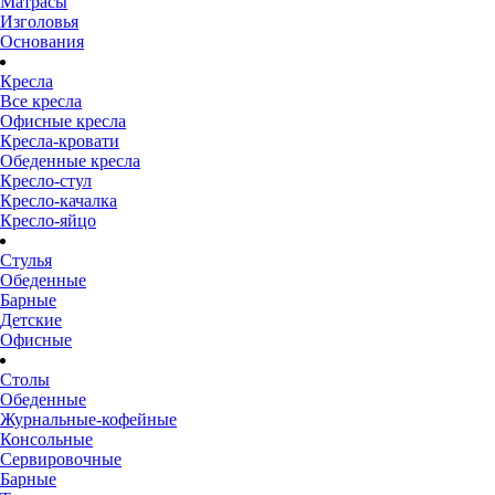
Матрасы
Изголовья
Основания
Кресла
Все кресла
Офисные кресла
Кресла-кровати
Обеденные кресла
Кресло-стул
Кресло-качалка
Кресло-яйцо
Стулья
Обеденные
Барные
Детские
Офисные
Столы
Обеденные
Журнальные-кофейные
Консольные
Сервировочные
Барные