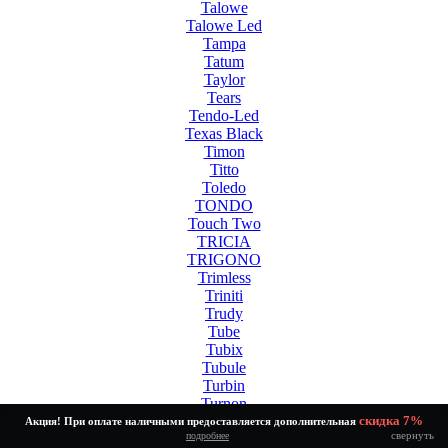
Talowe
Talowe Led
Tampa
Tatum
Taylor
Tears
Tendo-Led
Texas Black
Timon
Titto
Toledo
TONDO
Touch Two
TRICIA
TRIGONO
Trimless
Triniti
Trudy
Tube
Tubix
Tubule
Turbin
Turnon
Twinny Led White
скидка 7%
Акция! При оплате наличными предоставляется дополнительная
свернуть
подробнее
Tycho