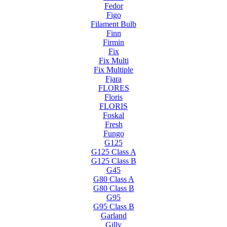
Fedor
Figo
Filament Bulb
Finn
Firmin
Fix
Fix Multi
Fix Multiple
Fjara
FLORES
Floris
FLORIS
Foskal
Fresh
Fungo
G125
G125 Class A
G125 Class B
G45
G80 Class A
G80 Class B
G95
G95 Class B
Garland
Gilly