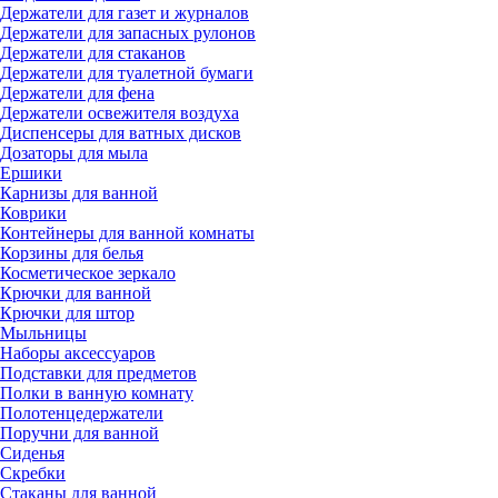
Держатели для газет и журналов
Держатели для запасных рулонов
Держатели для стаканов
Держатели для туалетной бумаги
Держатели для фена
Держатели освежителя воздуха
Диспенсеры для ватных дисков
Дозаторы для мыла
Ершики
Карнизы для ванной
Коврики
Контейнеры для ванной комнаты
Корзины для белья
Косметическое зеркало
Крючки для ванной
Крючки для штор
Мыльницы
Наборы аксессуаров
Подставки для предметов
Полки в ванную комнату
Полотенцедержатели
Поручни для ванной
Сиденья
Скребки
Стаканы для ванной