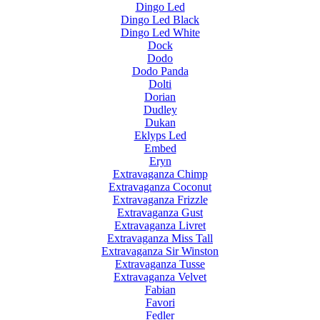
Dingo Led
Dingo Led Black
Dingo Led White
Dock
Dodo
Dodo Panda
Dolti
Dorian
Dudley
Dukan
Eklyps Led
Embed
Eryn
Extravaganza Chimp
Extravaganza Coconut
Extravaganza Frizzle
Extravaganza Gust
Extravaganza Livret
Extravaganza Miss Tall
Extravaganza Sir Winston
Extravaganza Tusse
Extravaganza Velvet
Fabian
Favori
Fedler