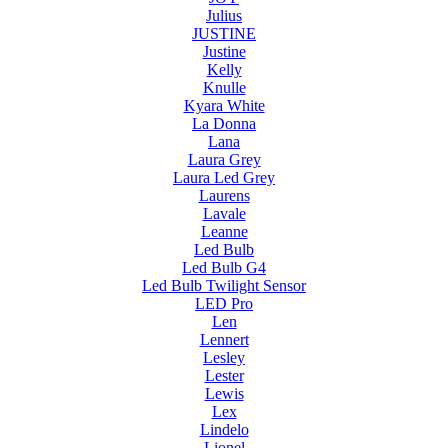
Julius
JUSTINE
Justine
Kelly
Knulle
Kyara White
La Donna
Lana
Laura Grey
Laura Led Grey
Laurens
Lavale
Leanne
Led Bulb
Led Bulb G4
Led Bulb Twilight Sensor
LED Pro
Len
Lennert
Lesley
Lester
Lewis
Lex
Lindelo
Lionel