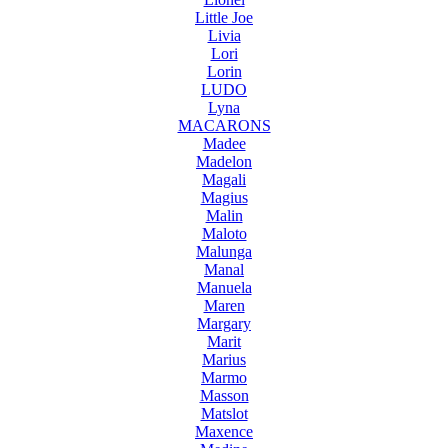
Little Joe
Livia
Lori
Lorin
LUDO
Lyna
MACARONS
Madee
Madelon
Magali
Magius
Malin
Maloto
Malunga
Manal
Manuela
Maren
Margary
Marit
Marius
Marmo
Masson
Matslot
Maxence