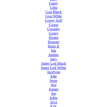
Gipsy
Gitta
Goa Black
Goa White
Goosy Soft
Gosse
Greasby
Grony
Hester
Honore
Hups Ir
Isla
Jantine
Jany
Jaster Led Black
Jaster Led White
Jazzlynn
Jelte
Jesse
Jive
Joanet
Joe
Jolijn
Jova
JOY