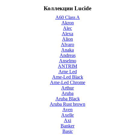
Коллекции Lucide
A60 Class A
Akron
Alec
Alexa
Alion
Alvaro
Anaka
Andreas
Anselmo
ANTRIM
Arne Led
Arne-Led Black
Arne-Led Chrome
Arthur
Aruba
Aruba Black
Aruba Rust brown
Aven
Axelle
Axi
Banker
Basic