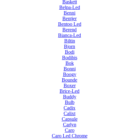
Baskett
Belpa-Led
Benni
Bentjer
Bentoo Led
Berend
Bianca-Led
Biltin
Bjorn
Bodi
Bodibis
Bok
Bonni
Boogy
Bounde
Boxer
Brice-Led
Buddy
Bulb
Cadix
Calixt
Capsule
Carlyn
Caro
Caro Led Chrome