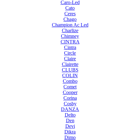
Caro-Led
Cato
Ceres
Chago
Champion Ac Led
Charlize
Chimney
CINTRA
Cintra
Circle
Claire
Clairette
CLUBS
COLIN
Combo
Comet
Cooper
Corina
Cosby
DANZA
Delto
Den
Devi
Dikra
Dimo