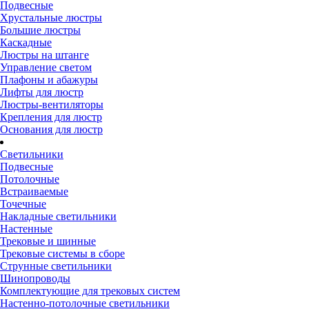
Подвесные
Хрустальные люстры
Большие люстры
Каскадные
Люстры на штанге
Управление светом
Плафоны и абажуры
Лифты для люстр
Люстры-вентиляторы
Крепления для люстр
Основания для люстр
Светильники
Подвесные
Потолочные
Встраиваемые
Точечные
Накладные светильники
Настенные
Трековые и шинные
Трековые системы в сборе
Струнные светильники
Шинопроводы
Комплектующие для трековых систем
Настенно-потолочные светильники