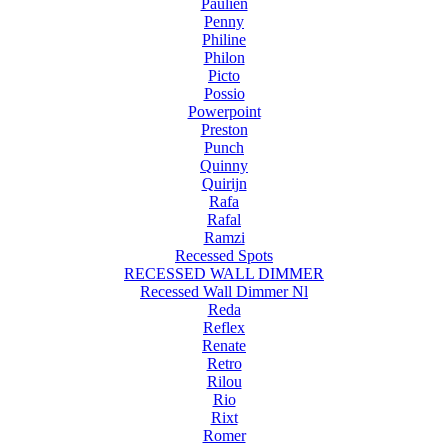
Paulien
Penny
Philine
Philon
Picto
Possio
Powerpoint
Preston
Punch
Quinny
Quirijn
Rafa
Rafal
Ramzi
Recessed Spots
RECESSED WALL DIMMER
Recessed Wall Dimmer Nl
Reda
Reflex
Renate
Retro
Rilou
Rio
Rixt
Romer