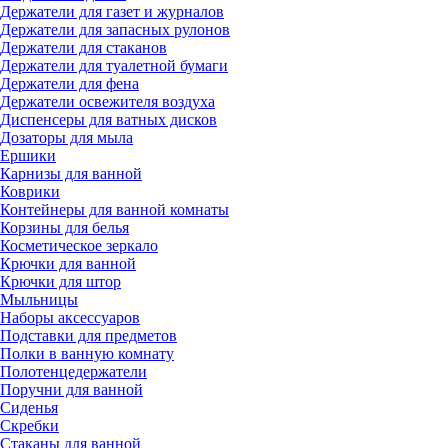
Держатели для газет и журналов
Держатели для запасных рулонов
Держатели для стаканов
Держатели для туалетной бумаги
Держатели для фена
Держатели освежителя воздуха
Диспенсеры для ватных дисков
Дозаторы для мыла
Ершики
Карнизы для ванной
Коврики
Контейнеры для ванной комнаты
Корзины для белья
Косметическое зеркало
Крючки для ванной
Крючки для штор
Мыльницы
Наборы аксессуаров
Подставки для предметов
Полки в ванную комнату
Полотенцедержатели
Поручни для ванной
Сиденья
Скребки
Стаканы для ванной