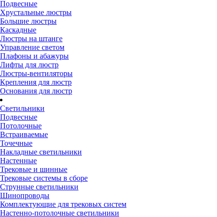
Подвесные
Хрустальные люстры
Большие люстры
Каскадные
Люстры на штанге
Управление светом
Плафоны и абажуры
Лифты для люстр
Люстры-вентиляторы
Крепления для люстр
Основания для люстр
Светильники
Подвесные
Потолочные
Встраиваемые
Точечные
Накладные светильники
Настенные
Трековые и шинные
Трековые системы в сборе
Струнные светильники
Шинопроводы
Комплектующие для трековых систем
Настенно-потолочные светильники