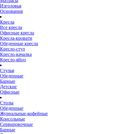
Матрасы
Изголовья
Основания
Кресла
Все кресла
Офисные кресла
Кресла-кровати
Обеденные кресла
Кресло-стул
Кресло-качалка
Кресло-яйцо
Стулья
Обеденные
Барные
Детские
Офисные
Столы
Обеденные
Журнальные-кофейные
Консольные
Сервировочные
Барные