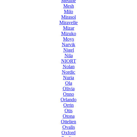
Medine
Mesh
Milo
Mirasol
Miravelle
Mizar
Mizuko
Moys
Narvik
Nigel
Nila
NIORT
Nolan
Nordic
Nuria
Ola
Olivia
Onno
Orlando
Orrin
Otis
Otona
Ottelien
Ovalis
Oxford