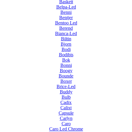
Baskett
Belpa-Led
Benni
Bentjer
Bentoo Led
Berend
Bianca-Led
Biltin
Bjorn
Bodi
Bodibis
Bok
Bonni
Boogy
Bounde
Boxer
Brice-Led
Buddy
Bulb
Cadix
Calixt
Capsule
Carlyn
Caro
Caro Led Chrome