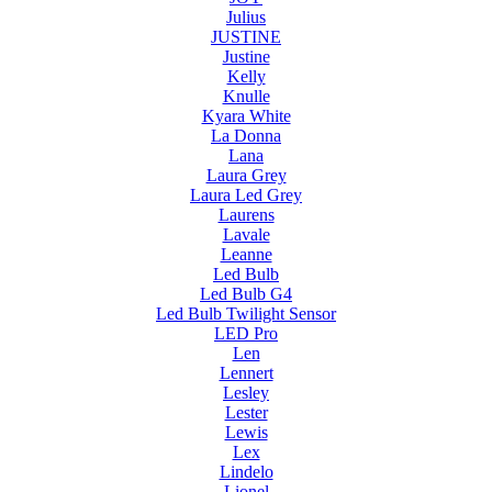
Julius
JUSTINE
Justine
Kelly
Knulle
Kyara White
La Donna
Lana
Laura Grey
Laura Led Grey
Laurens
Lavale
Leanne
Led Bulb
Led Bulb G4
Led Bulb Twilight Sensor
LED Pro
Len
Lennert
Lesley
Lester
Lewis
Lex
Lindelo
Lionel