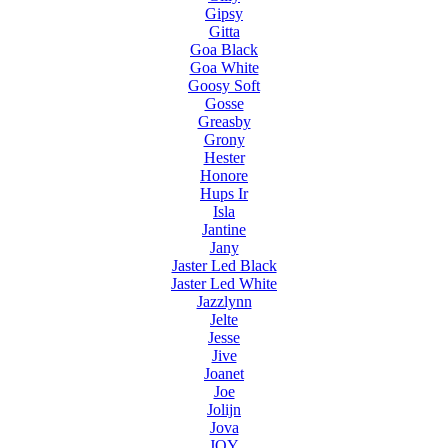
Gipsy
Gitta
Goa Black
Goa White
Goosy Soft
Gosse
Greasby
Grony
Hester
Honore
Hups Ir
Isla
Jantine
Jany
Jaster Led Black
Jaster Led White
Jazzlynn
Jelte
Jesse
Jive
Joanet
Joe
Jolijn
Jova
JOY