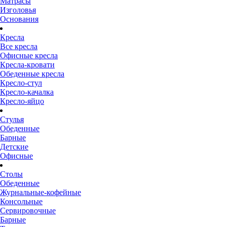
Матрасы
Изголовья
Основания
Кресла
Все кресла
Офисные кресла
Кресла-кровати
Обеденные кресла
Кресло-стул
Кресло-качалка
Кресло-яйцо
Стулья
Обеденные
Барные
Детские
Офисные
Столы
Обеденные
Журнальные-кофейные
Консольные
Сервировочные
Барные