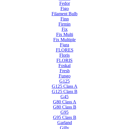
Fedor
Figo
Filament Bulb
Finn
Firmin
Fix
Fix Multi
Fix Multiple
Fjara
FLORES
Floris
FLORIS
Foskal
Fresh
Fungo
G125
G125 Class A
G125 Class B
G45
G80 Class A
G80 Class B
G95
G95 Class B
Garland
Gilly