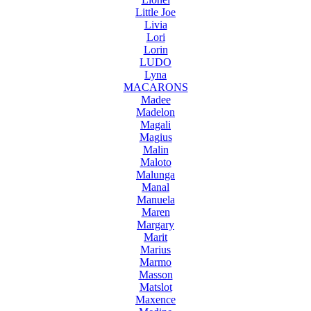
Little Joe
Livia
Lori
Lorin
LUDO
Lyna
MACARONS
Madee
Madelon
Magali
Magius
Malin
Maloto
Malunga
Manal
Manuela
Maren
Margary
Marit
Marius
Marmo
Masson
Matslot
Maxence