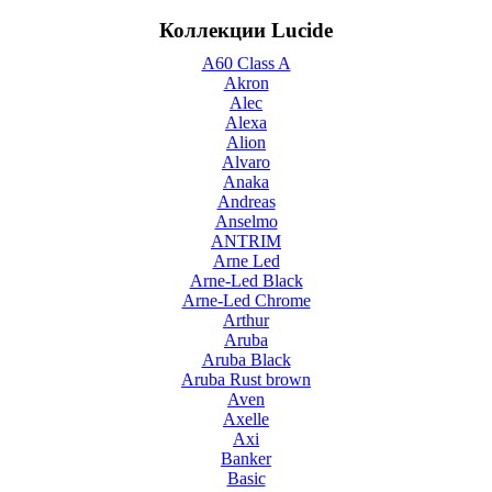
Коллекции Lucide
A60 Class A
Akron
Alec
Alexa
Alion
Alvaro
Anaka
Andreas
Anselmo
ANTRIM
Arne Led
Arne-Led Black
Arne-Led Chrome
Arthur
Aruba
Aruba Black
Aruba Rust brown
Aven
Axelle
Axi
Banker
Basic