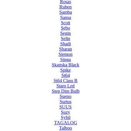
Rosas
Ruben
Samba
Sansa
Scott
Sebo
Segin
Selin
Shadi
Sharan
Siemon
Singa
Skanska Black
Spike
St64
St64 Class B
Staro Led
Step Dim Bulb
Sueno
Surtus
SUUS
Suzy
Sybil
TAGALOG
Talboo