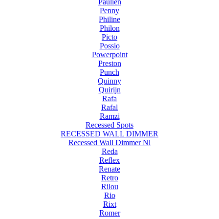
Paulien
Penny
Philine
Philon
Picto
Possio
Powerpoint
Preston
Punch
Quinny
Quirijn
Rafa
Rafal
Ramzi
Recessed Spots
RECESSED WALL DIMMER
Recessed Wall Dimmer Nl
Reda
Reflex
Renate
Retro
Rilou
Rio
Rixt
Romer