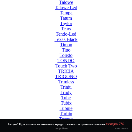
Talowe
Talowe Led
Tampa
Tatum
Taylor
Tears
Tendo-Led
Texas Black
Timon
Titto
Toledo
TONDO
Touch Two
TRICIA
TRIGONO
Trimless
Triniti
Trudy
Tube
Tubix
Tubule
Turbin
Turnon
Twinny Led White
скидка 7%
Акция! При оплате наличными предоставляется дополнительная
свернуть
подробнее
Tycho