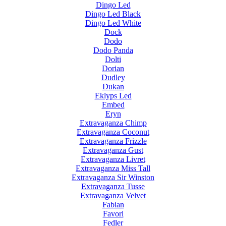
Dingo Led
Dingo Led Black
Dingo Led White
Dock
Dodo
Dodo Panda
Dolti
Dorian
Dudley
Dukan
Eklyps Led
Embed
Eryn
Extravaganza Chimp
Extravaganza Coconut
Extravaganza Frizzle
Extravaganza Gust
Extravaganza Livret
Extravaganza Miss Tall
Extravaganza Sir Winston
Extravaganza Tusse
Extravaganza Velvet
Fabian
Favori
Fedler