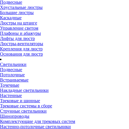
Подвесные
Хрустальные люстры
Большие люстры
Каскадные
Люстры на штанге
Управление светом
Плафоны и абажуры
Лифты для люстр
Люстры-вентиляторы
Крепления для люстр
Основания для люстр
Светильники
Подвесные
Потолочные
Встраиваемые
Точечные
Накладные светильники
Настенные
Трековые и шинные
Трековые системы в сборе
Струнные светильники
Шинопроводы
Комплектующие для трековых систем
Настенно-потолочные светильники