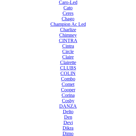
Caro-Led
Cato
Ceres
Chago
Champion Ac Led
Charlize
Chimney
CINTRA
Cintra
Circle
Claire
Clairette
CLUBS
COLIN
Combo
Comet
Cooper
Corina
Cosby
DANZA
Delto
Den
Devi
Dikra
Dimo