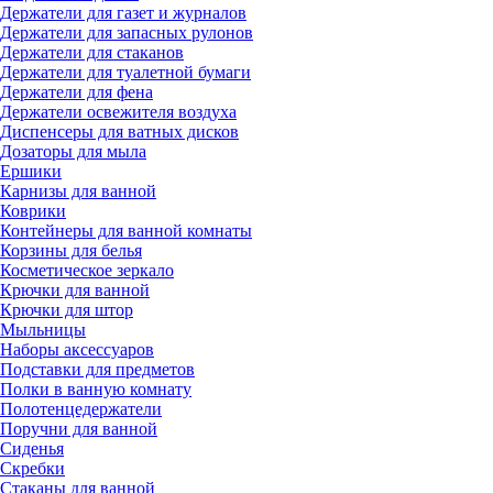
Держатели для газет и журналов
Держатели для запасных рулонов
Держатели для стаканов
Держатели для туалетной бумаги
Держатели для фена
Держатели освежителя воздуха
Диспенсеры для ватных дисков
Дозаторы для мыла
Ершики
Карнизы для ванной
Коврики
Контейнеры для ванной комнаты
Корзины для белья
Косметическое зеркало
Крючки для ванной
Крючки для штор
Мыльницы
Наборы аксессуаров
Подставки для предметов
Полки в ванную комнату
Полотенцедержатели
Поручни для ванной
Сиденья
Скребки
Стаканы для ванной