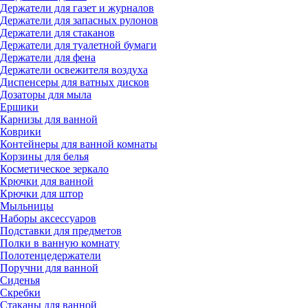
Держатели для газет и журналов
Держатели для запасных рулонов
Держатели для стаканов
Держатели для туалетной бумаги
Держатели для фена
Держатели освежителя воздуха
Диспенсеры для ватных дисков
Дозаторы для мыла
Ершики
Карнизы для ванной
Коврики
Контейнеры для ванной комнаты
Корзины для белья
Косметическое зеркало
Крючки для ванной
Крючки для штор
Мыльницы
Наборы аксессуаров
Подставки для предметов
Полки в ванную комнату
Полотенцедержатели
Поручни для ванной
Сиденья
Скребки
Стаканы для ванной