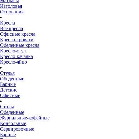
Матрасы
Изголовья
Основания
Кресла
Все кресла
Офисные кресла
Кресла-кровати
Обеденные кресла
Кресло-стул
Кресло-качалка
Кресло-яйцо
Стулья
Обеденные
Барные
Детские
Офисные
Столы
Обеденные
Журнальные-кофейные
Консольные
Сервировочные
Барные