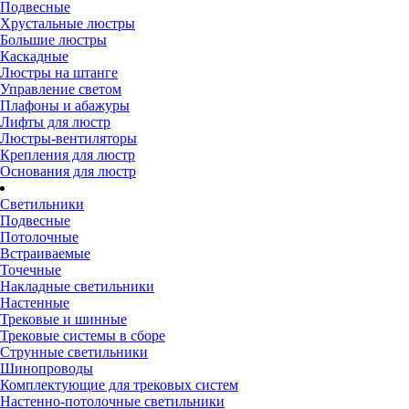
Подвесные
Хрустальные люстры
Большие люстры
Каскадные
Люстры на штанге
Управление светом
Плафоны и абажуры
Лифты для люстр
Люстры-вентиляторы
Крепления для люстр
Основания для люстр
Светильники
Подвесные
Потолочные
Встраиваемые
Точечные
Накладные светильники
Настенные
Трековые и шинные
Трековые системы в сборе
Струнные светильники
Шинопроводы
Комплектующие для трековых систем
Настенно-потолочные светильники