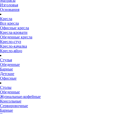
Матрасы
Изголовья
Основания
Кресла
Все кресла
Офисные кресла
Кресла-кровати
Обеденные кресла
Кресло-стул
Кресло-качалка
Кресло-яйцо
Стулья
Обеденные
Барные
Детские
Офисные
Столы
Обеденные
Журнальные-кофейные
Консольные
Сервировочные
Барные