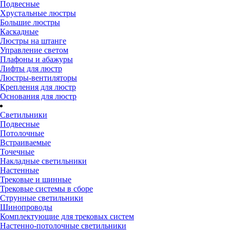
Подвесные
Хрустальные люстры
Большие люстры
Каскадные
Люстры на штанге
Управление светом
Плафоны и абажуры
Лифты для люстр
Люстры-вентиляторы
Крепления для люстр
Основания для люстр
Светильники
Подвесные
Потолочные
Встраиваемые
Точечные
Накладные светильники
Настенные
Трековые и шинные
Трековые системы в сборе
Струнные светильники
Шинопроводы
Комплектующие для трековых систем
Настенно-потолочные светильники