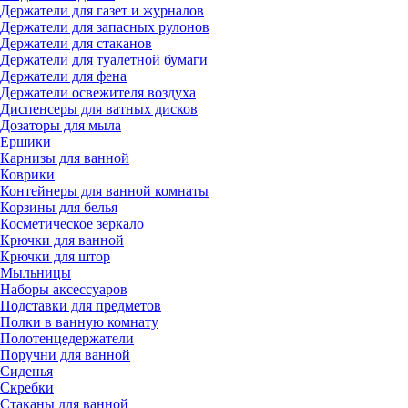
Держатели для газет и журналов
Держатели для запасных рулонов
Держатели для стаканов
Держатели для туалетной бумаги
Держатели для фена
Держатели освежителя воздуха
Диспенсеры для ватных дисков
Дозаторы для мыла
Ершики
Карнизы для ванной
Коврики
Контейнеры для ванной комнаты
Корзины для белья
Косметическое зеркало
Крючки для ванной
Крючки для штор
Мыльницы
Наборы аксессуаров
Подставки для предметов
Полки в ванную комнату
Полотенцедержатели
Поручни для ванной
Сиденья
Скребки
Стаканы для ванной