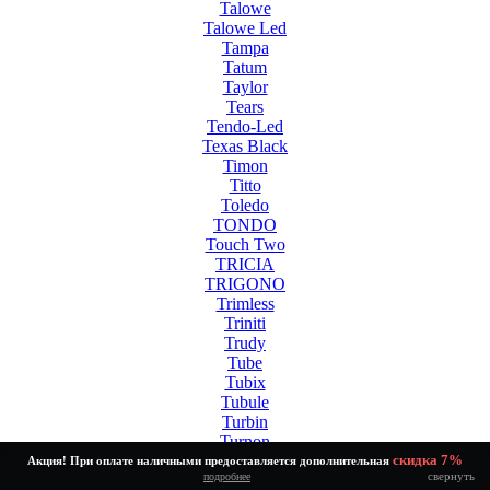
Talowe
Talowe Led
Tampa
Tatum
Taylor
Tears
Tendo-Led
Texas Black
Timon
Titto
Toledo
TONDO
Touch Two
TRICIA
TRIGONO
Trimless
Triniti
Trudy
Tube
Tubix
Tubule
Turbin
Turnon
Twinny Led White
скидка 7%
Акция! При оплате наличными предоставляется дополнительная
свернуть
подробнее
Tycho