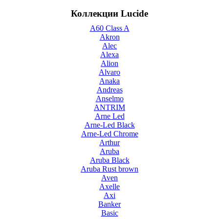
Коллекции Lucide
A60 Class A
Akron
Alec
Alexa
Alion
Alvaro
Anaka
Andreas
Anselmo
ANTRIM
Arne Led
Arne-Led Black
Arne-Led Chrome
Arthur
Aruba
Aruba Black
Aruba Rust brown
Aven
Axelle
Axi
Banker
Basic