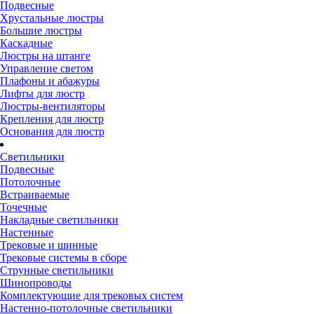
Подвесные
Хрустальные люстры
Большие люстры
Каскадные
Люстры на штанге
Управление светом
Плафоны и абажуры
Лифты для люстр
Люстры-вентиляторы
Крепления для люстр
Основания для люстр
Светильники
Подвесные
Потолочные
Встраиваемые
Точечные
Накладные светильники
Настенные
Трековые и шинные
Трековые системы в сборе
Струнные светильники
Шинопроводы
Комплектующие для трековых систем
Настенно-потолочные светильники