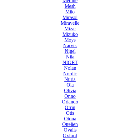
Medine
Mesh
Milo
Mirasol
Miravelle
Mizar
Mizuko
Moys
Narvik
Nigel
Nila
NIORT
Nolan
Nordic
Nuria
Ola
Olivia
Onno
Orlando
Orrin
Otis
Otona
Ottelien
Ovalis
Oxford