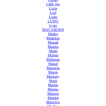
Little Joe
Livia
Lori
Lorin
LUDO
Lyna
MACARONS
Madee
Madelon
Magali
Magius
Malin
Maloto
Malunga
Manal
Manuela
Maren
Margary
Marit
Marius
Marmo
Masson
Matslot
Maxence