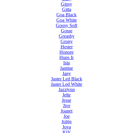
Gipsy
Gitta
Goa Black
Goa White
Goosy Soft
Gosse
Greasby
Grony
Hester
Honore
Hups Ir
Isla
Jantine
Jany
Jaster Led Black
Jaster Led White
Jazzlynn
Jelte
Jesse
Jive
Joanet
Joe
Jolijn
Jova
JOY