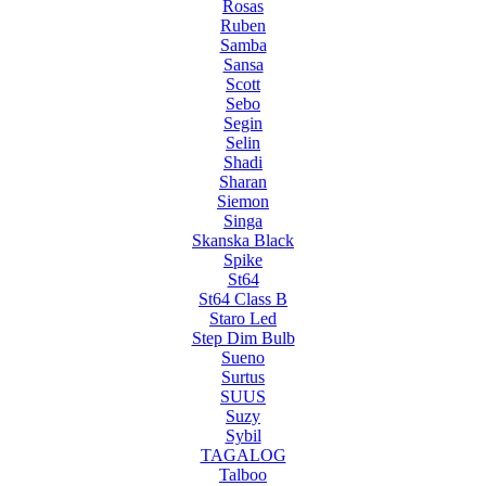
Rosas
Ruben
Samba
Sansa
Scott
Sebo
Segin
Selin
Shadi
Sharan
Siemon
Singa
Skanska Black
Spike
St64
St64 Class B
Staro Led
Step Dim Bulb
Sueno
Surtus
SUUS
Suzy
Sybil
TAGALOG
Talboo