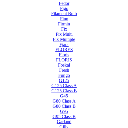
Fedor
Figo
Filament Bulb
Finn
Firmin
Fix
Fix Multi
Fix Multiple
Fjara
FLORES
Floris
FLORIS
Foskal
Fresh
Fungo
G125
G125 Class A
G125 Class B
G45
G80 Class A
G80 Class B
G95
G95 Class B
Garland
Gilly