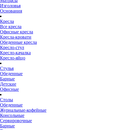
Матрасы
Изголовья
Основания
Кресла
Все кресла
Офисные кресла
Кресла-кровати
Обеденные кресла
Кресло-стул
Кресло-качалка
Кресло-яйцо
Стулья
Обеденные
Барные
Детские
Офисные
Столы
Обеденные
Журнальные-кофейные
Консольные
Сервировочные
Барные