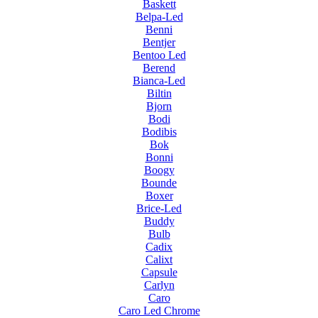
Baskett
Belpa-Led
Benni
Bentjer
Bentoo Led
Berend
Bianca-Led
Biltin
Bjorn
Bodi
Bodibis
Bok
Bonni
Boogy
Bounde
Boxer
Brice-Led
Buddy
Bulb
Cadix
Calixt
Capsule
Carlyn
Caro
Caro Led Chrome