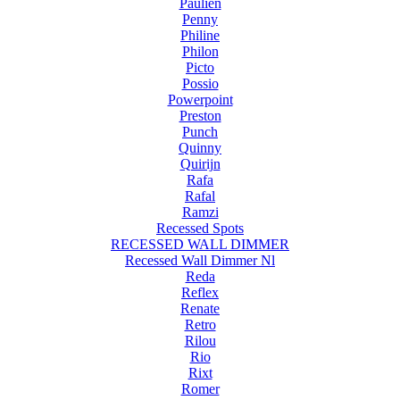
Paulien
Penny
Philine
Philon
Picto
Possio
Powerpoint
Preston
Punch
Quinny
Quirijn
Rafa
Rafal
Ramzi
Recessed Spots
RECESSED WALL DIMMER
Recessed Wall Dimmer Nl
Reda
Reflex
Renate
Retro
Rilou
Rio
Rixt
Romer