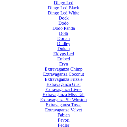
Dingo Led
Dingo Led Black
Dingo Led White
Dock
Dodo
Dodo Panda
Dolti
Dorian
Dudley
Dukan
Eklyps Led
Embed
Eryn
Extravaganza Chimp
Extravaganza Coconut
Extravaganza Frizzle
Extravaganza Gust
Extravaganza Livret
Extravaganza Miss Tall
Extravaganza Sir Winston
Extravaganza Tusse
Extravaganza Velvet
Fabian
Favori
Fedler