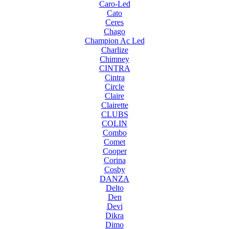
Caro-Led
Cato
Ceres
Chago
Champion Ac Led
Charlize
Chimney
CINTRA
Cintra
Circle
Claire
Clairette
CLUBS
COLIN
Combo
Comet
Cooper
Corina
Cosby
DANZA
Delto
Den
Devi
Dikra
Dimo