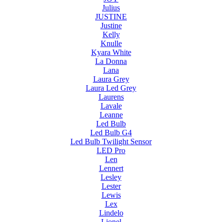
Julius
JUSTINE
Justine
Kelly
Knulle
Kyara White
La Donna
Lana
Laura Grey
Laura Led Grey
Laurens
Lavale
Leanne
Led Bulb
Led Bulb G4
Led Bulb Twilight Sensor
LED Pro
Len
Lennert
Lesley
Lester
Lewis
Lex
Lindelo
Lionel