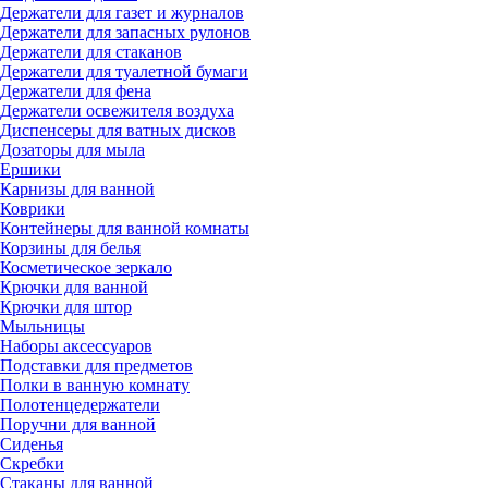
Держатели для газет и журналов
Держатели для запасных рулонов
Держатели для стаканов
Держатели для туалетной бумаги
Держатели для фена
Держатели освежителя воздуха
Диспенсеры для ватных дисков
Дозаторы для мыла
Ершики
Карнизы для ванной
Коврики
Контейнеры для ванной комнаты
Корзины для белья
Косметическое зеркало
Крючки для ванной
Крючки для штор
Мыльницы
Наборы аксессуаров
Подставки для предметов
Полки в ванную комнату
Полотенцедержатели
Поручни для ванной
Сиденья
Скребки
Стаканы для ванной