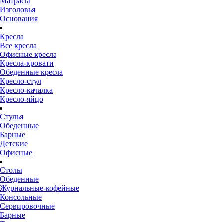
Матрасы
Изголовья
Основания
Кресла
Все кресла
Офисные кресла
Кресла-кровати
Обеденные кресла
Кресло-стул
Кресло-качалка
Кресло-яйцо
Стулья
Обеденные
Барные
Детские
Офисные
Столы
Обеденные
Журнальные-кофейные
Консольные
Сервировочные
Барные