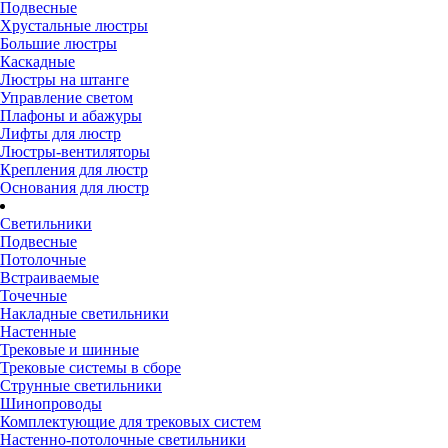
Подвесные
Хрустальные люстры
Большие люстры
Каскадные
Люстры на штанге
Управление светом
Плафоны и абажуры
Лифты для люстр
Люстры-вентиляторы
Крепления для люстр
Основания для люстр
Светильники
Подвесные
Потолочные
Встраиваемые
Точечные
Накладные светильники
Настенные
Трековые и шинные
Трековые системы в сборе
Струнные светильники
Шинопроводы
Комплектующие для трековых систем
Настенно-потолочные светильники