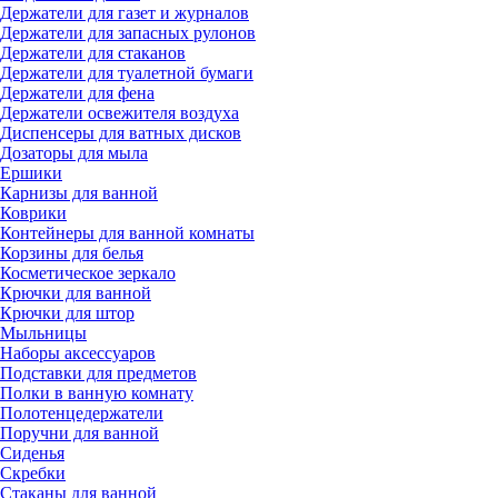
Держатели для газет и журналов
Держатели для запасных рулонов
Держатели для стаканов
Держатели для туалетной бумаги
Держатели для фена
Держатели освежителя воздуха
Диспенсеры для ватных дисков
Дозаторы для мыла
Ершики
Карнизы для ванной
Коврики
Контейнеры для ванной комнаты
Корзины для белья
Косметическое зеркало
Крючки для ванной
Крючки для штор
Мыльницы
Наборы аксессуаров
Подставки для предметов
Полки в ванную комнату
Полотенцедержатели
Поручни для ванной
Сиденья
Скребки
Стаканы для ванной