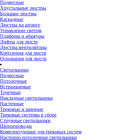
Подвесные
Хрустальные люстры
Большие люстры
Каскадные
Люстры на штанге
Управление светом
Плафоны и абажуры
Лифты для люстр
Люстры-вентиляторы
Крепления для люстр
Основания для люстр
Светильники
Подвесные
Потолочные
Встраиваемые
Точечные
Накладные светильники
Настенные
Трековые и шинные
Трековые системы в сборе
Струнные светильники
Шинопроводы
Комплектующие для трековых систем
Настенно-потолочные светильники