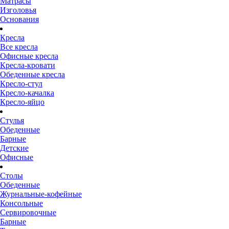
Матрасы
Изголовья
Основания
Кресла
Все кресла
Офисные кресла
Кресла-кровати
Обеденные кресла
Кресло-стул
Кресло-качалка
Кресло-яйцо
Стулья
Обеденные
Барные
Детские
Офисные
Столы
Обеденные
Журнальные-кофейные
Консольные
Сервировочные
Барные