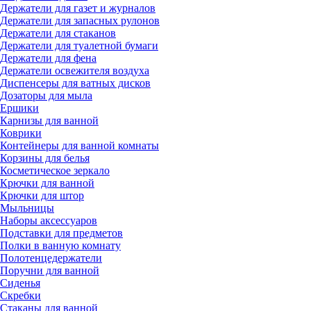
Держатели для газет и журналов
Держатели для запасных рулонов
Держатели для стаканов
Держатели для туалетной бумаги
Держатели для фена
Держатели освежителя воздуха
Диспенсеры для ватных дисков
Дозаторы для мыла
Ершики
Карнизы для ванной
Коврики
Контейнеры для ванной комнаты
Корзины для белья
Косметическое зеркало
Крючки для ванной
Крючки для штор
Мыльницы
Наборы аксессуаров
Подставки для предметов
Полки в ванную комнату
Полотенцедержатели
Поручни для ванной
Сиденья
Скребки
Стаканы для ванной