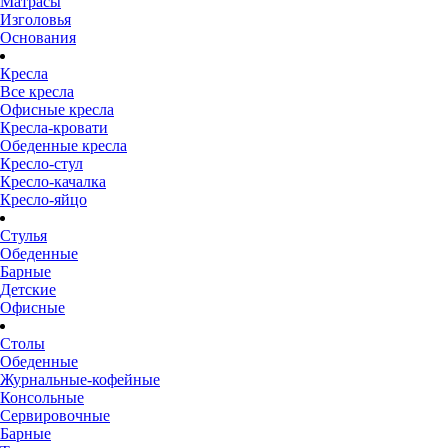
Матрасы
Изголовья
Основания
Кресла
Все кресла
Офисные кресла
Кресла-кровати
Обеденные кресла
Кресло-стул
Кресло-качалка
Кресло-яйцо
Стулья
Обеденные
Барные
Детские
Офисные
Столы
Обеденные
Журнальные-кофейные
Консольные
Сервировочные
Барные