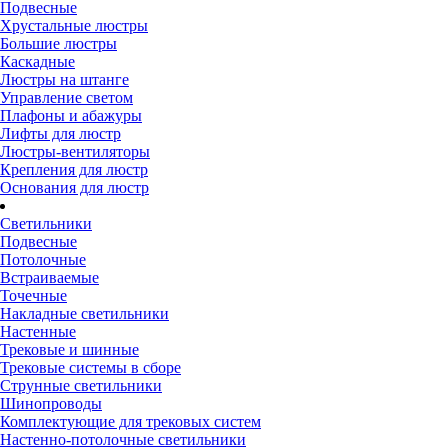
Подвесные
Хрустальные люстры
Большие люстры
Каскадные
Люстры на штанге
Управление светом
Плафоны и абажуры
Лифты для люстр
Люстры-вентиляторы
Крепления для люстр
Основания для люстр
Светильники
Подвесные
Потолочные
Встраиваемые
Точечные
Накладные светильники
Настенные
Трековые и шинные
Трековые системы в сборе
Струнные светильники
Шинопроводы
Комплектующие для трековых систем
Настенно-потолочные светильники