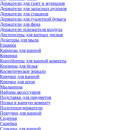
Держатели для газет и журналов
Держатели для запасных рулонов
Держатели для стаканов
Держатели для туалетной бумаги
Держатели для фена
Держатели освежителя воздуха
Диспенсеры для ватных дисков
Дозаторы для мыла
Ершики
Карнизы для ванной
Коврики
Контейнеры для ванной комнаты
Корзины для белья
Косметическое зеркало
Крючки для ванной
Крючки для штор
Мыльницы
Наборы аксессуаров
Подставки для предметов
Полки в ванную комнату
Полотенцедержатели
Поручни для ванной
Сиденья
Скребки
Стаканы для ванной