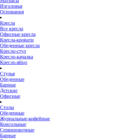
Матрасы
Изголовья
Основания
Кресла
Все кресла
Офисные кресла
Кресла-кровати
Обеденные кресла
Кресло-стул
Кресло-качалка
Кресло-яйцо
Стулья
Обеденные
Барные
Детские
Офисные
Столы
Обеденные
Журнальные-кофейные
Консольные
Сервировочные
Барные