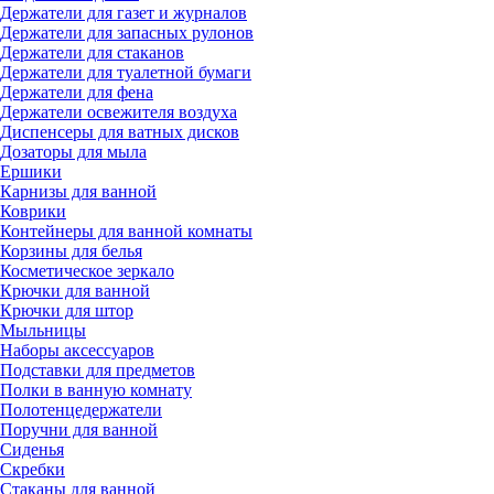
Держатели для газет и журналов
Держатели для запасных рулонов
Держатели для стаканов
Держатели для туалетной бумаги
Держатели для фена
Держатели освежителя воздуха
Диспенсеры для ватных дисков
Дозаторы для мыла
Ершики
Карнизы для ванной
Коврики
Контейнеры для ванной комнаты
Корзины для белья
Косметическое зеркало
Крючки для ванной
Крючки для штор
Мыльницы
Наборы аксессуаров
Подставки для предметов
Полки в ванную комнату
Полотенцедержатели
Поручни для ванной
Сиденья
Скребки
Стаканы для ванной