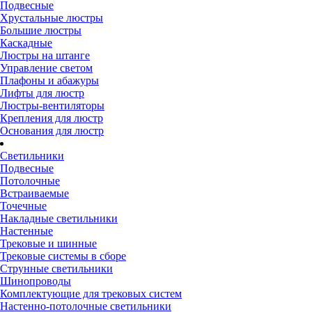
Подвесные
Хрустальные люстры
Большие люстры
Каскадные
Люстры на штанге
Управление светом
Плафоны и абажуры
Лифты для люстр
Люстры-вентиляторы
Крепления для люстр
Основания для люстр
Светильники
Подвесные
Потолочные
Встраиваемые
Точечные
Накладные светильники
Настенные
Трековые и шинные
Трековые системы в сборе
Струнные светильники
Шинопроводы
Комплектующие для трековых систем
Настенно-потолочные светильники