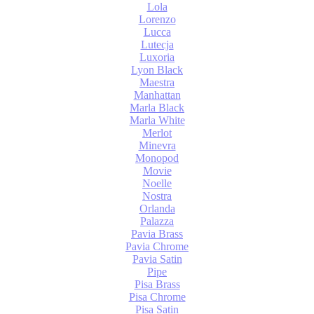
Lola
Lorenzo
Lucca
Lutecja
Luxoria
Lyon Black
Maestra
Manhattan
Marla Black
Marla White
Merlot
Minevra
Monopod
Movie
Noelle
Nostra
Orlanda
Palazza
Pavia Brass
Pavia Chrome
Pavia Satin
Pipe
Pisa Brass
Pisa Chrome
Pisa Satin