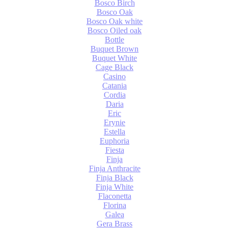
Bosco Birch
Bosco Oak
Bosco Oak white
Bosco Oiled oak
Bottle
Buquet Brown
Buquet White
Cage Black
Casino
Catania
Cordia
Daria
Eric
Erynie
Estella
Euphoria
Fiesta
Finja
Finja Anthracite
Finja Black
Finja White
Flaconetta
Florina
Galea
Gera Brass