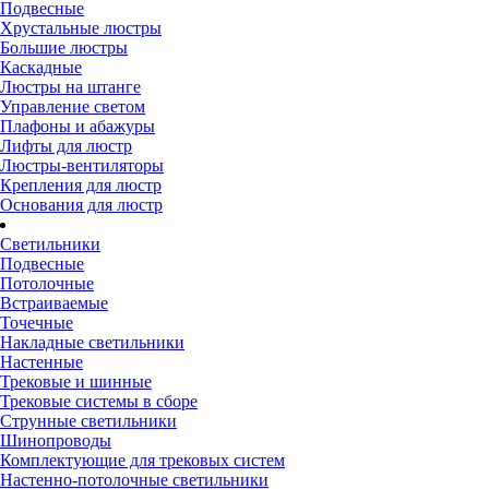
Подвесные
Хрустальные люстры
Большие люстры
Каскадные
Люстры на штанге
Управление светом
Плафоны и абажуры
Лифты для люстр
Люстры-вентиляторы
Крепления для люстр
Основания для люстр
Светильники
Подвесные
Потолочные
Встраиваемые
Точечные
Накладные светильники
Настенные
Трековые и шинные
Трековые системы в сборе
Струнные светильники
Шинопроводы
Комплектующие для трековых систем
Настенно-потолочные светильники