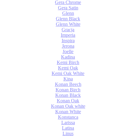
Gera Chrome
Gera Satin
Glenn
Glenn Black
Glenn White
Gracja
Imperia
Inspira
Jerona
Joelle
Kadina
Kemi Birch
Kemi Oak
Kemi Oak White
Kina
Konan Beech
Konan Birch
Konan Black
Konan Oak
Konan Oak white
Konan White
Konstanca
Larissa
Latina
Linus