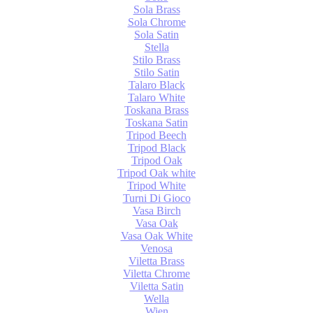
Sola Brass
Sola Chrome
Sola Satin
Stella
Stilo Brass
Stilo Satin
Talaro Black
Talaro White
Toskana Brass
Toskana Satin
Tripod Beech
Tripod Black
Tripod Oak
Tripod Oak white
Tripod White
Turni Di Gioco
Vasa Birch
Vasa Oak
Vasa Oak White
Venosa
Viletta Brass
Viletta Chrome
Viletta Satin
Wella
Wien