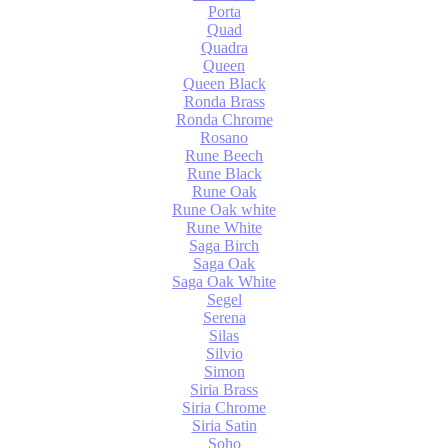
Porta
Quad
Quadra
Queen
Queen Black
Ronda Brass
Ronda Chrome
Rosano
Rune Beech
Rune Black
Rune Oak
Rune Oak white
Rune White
Saga Birch
Saga Oak
Saga Oak White
Segel
Serena
Silas
Silvio
Simon
Siria Brass
Siria Chrome
Siria Satin
Soho