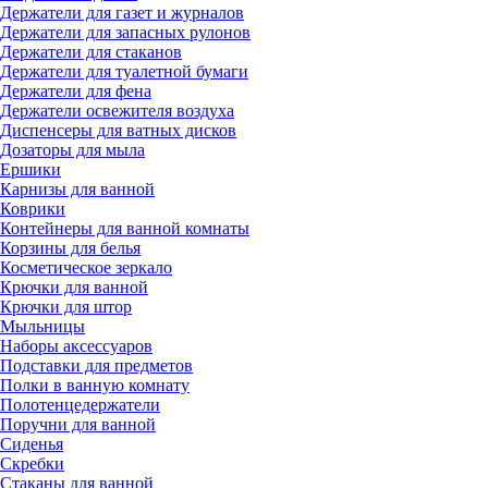
Держатели для газет и журналов
Держатели для запасных рулонов
Держатели для стаканов
Держатели для туалетной бумаги
Держатели для фена
Держатели освежителя воздуха
Диспенсеры для ватных дисков
Дозаторы для мыла
Ершики
Карнизы для ванной
Коврики
Контейнеры для ванной комнаты
Корзины для белья
Косметическое зеркало
Крючки для ванной
Крючки для штор
Мыльницы
Наборы аксессуаров
Подставки для предметов
Полки в ванную комнату
Полотенцедержатели
Поручни для ванной
Сиденья
Скребки
Стаканы для ванной