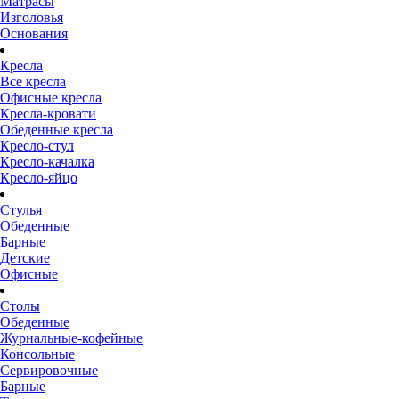
Матрасы
Изголовья
Основания
Кресла
Все кресла
Офисные кресла
Кресла-кровати
Обеденные кресла
Кресло-стул
Кресло-качалка
Кресло-яйцо
Стулья
Обеденные
Барные
Детские
Офисные
Столы
Обеденные
Журнальные-кофейные
Консольные
Сервировочные
Барные