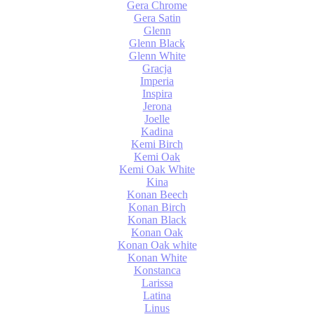
Gera Chrome
Gera Satin
Glenn
Glenn Black
Glenn White
Gracja
Imperia
Inspira
Jerona
Joelle
Kadina
Kemi Birch
Kemi Oak
Kemi Oak White
Kina
Konan Beech
Konan Birch
Konan Black
Konan Oak
Konan Oak white
Konan White
Konstanca
Larissa
Latina
Linus