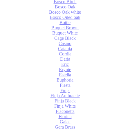
Bosco Birch
Bosco Oak
Bosco Oak white
Bosco Oiled oak
Bottle
Buquet Brown
Buquet White
Cage Black
Casino
Catania
Cordia
Daria
Eric
Erynie
Estella
Euphoria
Fiesta
Finja
Finja Anthracite
Finja Black
Finja White
Flaconetta
Florina
Galea
Gera Brass