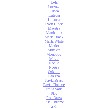
Lola
Lorenzo
Lucca
Lutecja
Luxoria
Lyon Black
Maestra
Manhattan
Marla Black
Marla White
Merlot
Minevra
Monopod
Movie
Noelle
Nostra
Orlanda
Palazza
Pavia Brass
Pavia Chrome
Pavia Satin
Pipe
Pisa Brass
Pisa Chrome
Pisa Satin