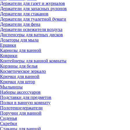
Держатели для газет и журналов
Держатели для запасных рулонов
Держатели для стаканов
Держатели для туалетной бумаги
Держатели для фена
Держатели освежителя воздуха
Диспенсеры для ватных дисков
Дозаторы для мыла
Ершики
Карнизы для ванной
Коврики
Контейнеры для ванной комнаты
Корзины для белья
Косметическое зеркало
Крючки для ванной
Крючки для штор
Мыльницы
Наборы аксессуаров
Подставки для предметов
Полки в ванную комнату
Полотенцедержатели
Поручни для ванной
Сиденья
Скребки
Стаканы для ванной