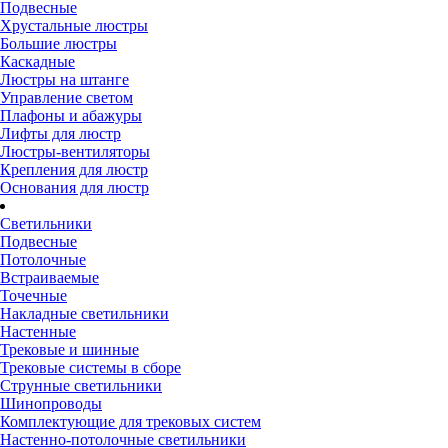
Подвесные
Хрустальные люстры
Большие люстры
Каскадные
Люстры на штанге
Управление светом
Плафоны и абажуры
Лифты для люстр
Люстры-вентиляторы
Крепления для люстр
Основания для люстр
Светильники
Подвесные
Потолочные
Встраиваемые
Точечные
Накладные светильники
Настенные
Трековые и шинные
Трековые системы в сборе
Струнные светильники
Шинопроводы
Комплектующие для трековых систем
Настенно-потолочные светильники