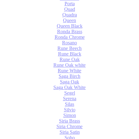
Porta
Quad
Quadra
Queen
Queen Black
Ronda Brass
Ronda Chrome
Rosano
Rune Beech
Rune Black
Rune Oak
Rune Oak white
Rune White
Saga Birch
Saga Oak
Saga Oak White
Segel
Serena
Silas
Silvio
Simon
Siria Brass
Siria Chrome
Siria Satin
Soho