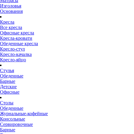
Матрасы
Изголовья
Основания
Кресла
Все кресла
Офисные кресла
Кресла-кровати
Обеденные кресла
Кресло-стул
Кресло-качалка
Кресло-яйцо
Стулья
Обеденные
Барные
Детские
Офисные
Столы
Обеденные
Журнальные-кофейные
Консольные
Сервировочные
Барные