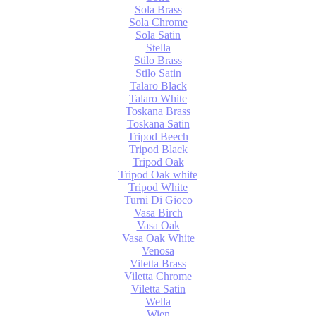
Sola Brass
Sola Chrome
Sola Satin
Stella
Stilo Brass
Stilo Satin
Talaro Black
Talaro White
Toskana Brass
Toskana Satin
Tripod Beech
Tripod Black
Tripod Oak
Tripod Oak white
Tripod White
Turni Di Gioco
Vasa Birch
Vasa Oak
Vasa Oak White
Venosa
Viletta Brass
Viletta Chrome
Viletta Satin
Wella
Wien