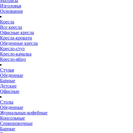
Матрасы
Изголовья
Основания
Кресла
Все кресла
Офисные кресла
Кресла-кровати
Обеденные кресла
Кресло-стул
Кресло-качалка
Кресло-яйцо
Стулья
Обеденные
Барные
Детские
Офисные
Столы
Обеденные
Журнальные-кофейные
Консольные
Сервировочные
Барные