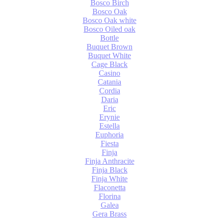
Bosco Birch
Bosco Oak
Bosco Oak white
Bosco Oiled oak
Bottle
Buquet Brown
Buquet White
Cage Black
Casino
Catania
Cordia
Daria
Eric
Erynie
Estella
Euphoria
Fiesta
Finja
Finja Anthracite
Finja Black
Finja White
Flaconetta
Florina
Galea
Gera Brass