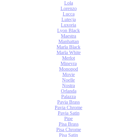
Lola
Lorenzo
Lucca
Lutecja
Luxoria
Lyon Black
Maestra
Manhattan
Marla Black
Marla White
Merlot
Minevra
Monopod
Movie
Noelle
Nostra
Orlanda
Palazza
Pavia Brass
Pavia Chrome
Pavia Satin
Pipe
Pisa Brass
Pisa Chrome
Pisa Satin