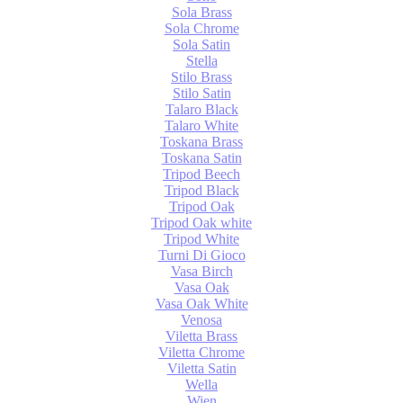
Sola Brass
Sola Chrome
Sola Satin
Stella
Stilo Brass
Stilo Satin
Talaro Black
Talaro White
Toskana Brass
Toskana Satin
Tripod Beech
Tripod Black
Tripod Oak
Tripod Oak white
Tripod White
Turni Di Gioco
Vasa Birch
Vasa Oak
Vasa Oak White
Venosa
Viletta Brass
Viletta Chrome
Viletta Satin
Wella
Wien