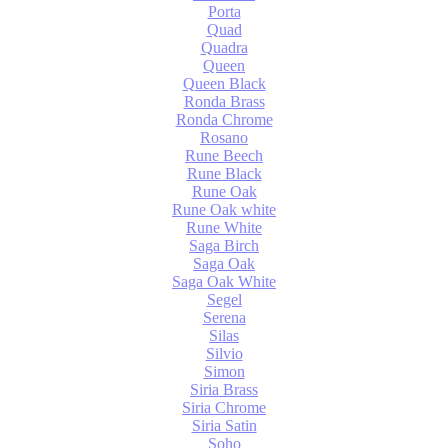
Porta
Quad
Quadra
Queen
Queen Black
Ronda Brass
Ronda Chrome
Rosano
Rune Beech
Rune Black
Rune Oak
Rune Oak white
Rune White
Saga Birch
Saga Oak
Saga Oak White
Segel
Serena
Silas
Silvio
Simon
Siria Brass
Siria Chrome
Siria Satin
Soho