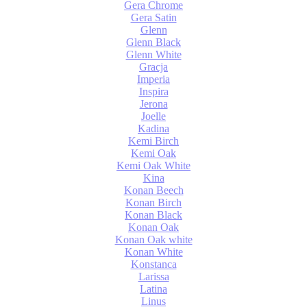
Gera Chrome
Gera Satin
Glenn
Glenn Black
Glenn White
Gracja
Imperia
Inspira
Jerona
Joelle
Kadina
Kemi Birch
Kemi Oak
Kemi Oak White
Kina
Konan Beech
Konan Birch
Konan Black
Konan Oak
Konan Oak white
Konan White
Konstanca
Larissa
Latina
Linus