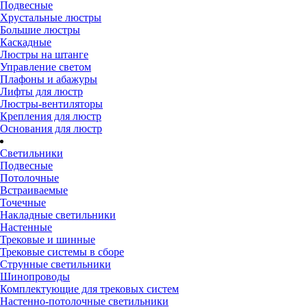
Подвесные
Хрустальные люстры
Большие люстры
Каскадные
Люстры на штанге
Управление светом
Плафоны и абажуры
Лифты для люстр
Люстры-вентиляторы
Крепления для люстр
Основания для люстр
Светильники
Подвесные
Потолочные
Встраиваемые
Точечные
Накладные светильники
Настенные
Трековые и шинные
Трековые системы в сборе
Струнные светильники
Шинопроводы
Комплектующие для трековых систем
Настенно-потолочные светильники