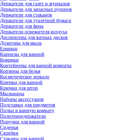
Держатели для газет и журналов
Держатели для запасных рулонов
Держатели для стаканов
Держатели для туалетной бумаги
Держатели для фена
Держатели освежителя воздуха
Диспенсеры для ватных дисков
Дозаторы для мыла
Ершики
Карнизы для ванной
Коврики
Контейнеры для ванной комнаты
Корзины для белья
Косметическое зеркало
Крючки для ванной
Крючки для штор
Мыльницы
Наборы аксессуаров
Подставки для предметов
Полки в ванную комнату
Полотенцедержатели
Поручни для ванной
Сиденья
Скребки
Стаканы для ванной