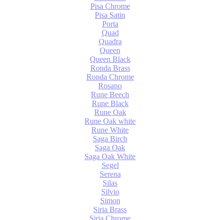
Pisa Chrome
Pisa Satin
Porta
Quad
Quadra
Queen
Queen Black
Ronda Brass
Ronda Chrome
Rosano
Rune Beech
Rune Black
Rune Oak
Rune Oak white
Rune White
Saga Birch
Saga Oak
Saga Oak White
Segel
Serena
Silas
Silvio
Simon
Siria Brass
Siria Chrome