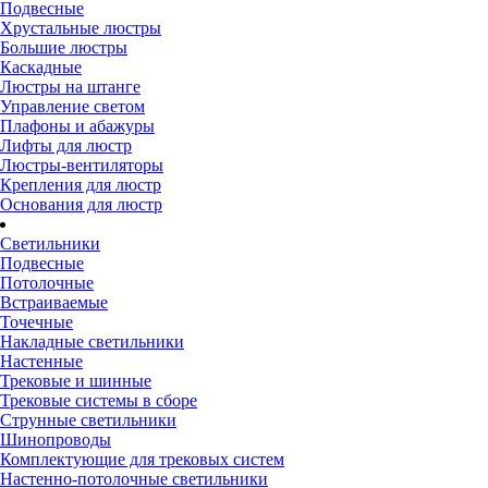
Подвесные
Хрустальные люстры
Большие люстры
Каскадные
Люстры на штанге
Управление светом
Плафоны и абажуры
Лифты для люстр
Люстры-вентиляторы
Крепления для люстр
Основания для люстр
Светильники
Подвесные
Потолочные
Встраиваемые
Точечные
Накладные светильники
Настенные
Трековые и шинные
Трековые системы в сборе
Струнные светильники
Шинопроводы
Комплектующие для трековых систем
Настенно-потолочные светильники