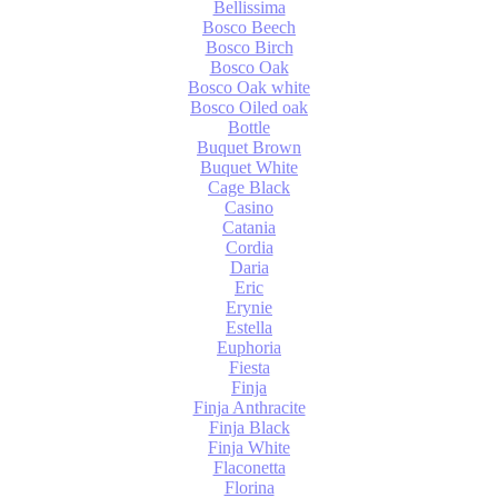
Bellissima
Bosco Beech
Bosco Birch
Bosco Oak
Bosco Oak white
Bosco Oiled oak
Bottle
Buquet Brown
Buquet White
Cage Black
Casino
Catania
Cordia
Daria
Eric
Erynie
Estella
Euphoria
Fiesta
Finja
Finja Anthracite
Finja Black
Finja White
Flaconetta
Florina