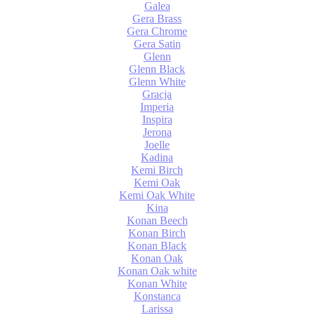
Galea
Gera Brass
Gera Chrome
Gera Satin
Glenn
Glenn Black
Glenn White
Gracja
Imperia
Inspira
Jerona
Joelle
Kadina
Kemi Birch
Kemi Oak
Kemi Oak White
Kina
Konan Beech
Konan Birch
Konan Black
Konan Oak
Konan Oak white
Konan White
Konstanca
Larissa