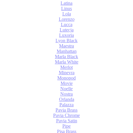
Latina
Linus
Lola
Lorenzo
Lucca
Lutecja
Luxoria
Lyon Black
Maestra
Manhattan
Marla Black
Marla White
Merlot
Minevra
Monopod
Movie
Noelle
Nostra
Orlanda
Palazza
Pavia Brass
Pavia Chrome
Pavia Satin
Pipe
Pisa Brass