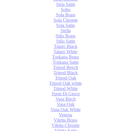
Siria Satin
Soho
Sola Brass
Sola Chrome
Sola Satin
Stella
Stilo Brass
Stilo Satin
Talaro Black
Talaro White
Toskana Brass
Toskana Satin
Tripod Beech
Tripod Black
Tripod Oak
Tripod Oak white
Tripod White
Turni Di Gioco
Vasa Birch
Vasa Oak
Vasa Oak White
Venosa
Viletta Brass
Viletta Chrome
Viletta Satin