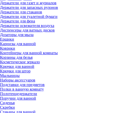
Держатели для газет и журналов
Держатели для запасных рулонов
Держатели для стаканов
Держатели для туалетной бумаги
Держатели для фена
Держатели освежителя воздуха
Диспенсеры для ватных дисков
Дозаторы для мыла
Ершики
Карнизы для ванной
Коврики
Контейнеры для ванной комнаты
Корзины для белья
Косметическое зеркало
Крючки для ванной
Крючки для штор
Мыльницы
Наборы аксессуаров
Подставки для предметов
Полки в ванную комнату
Полотенцедержатели
Поручни для ванной
Сиденья
Скребки
Стаканы для ванной