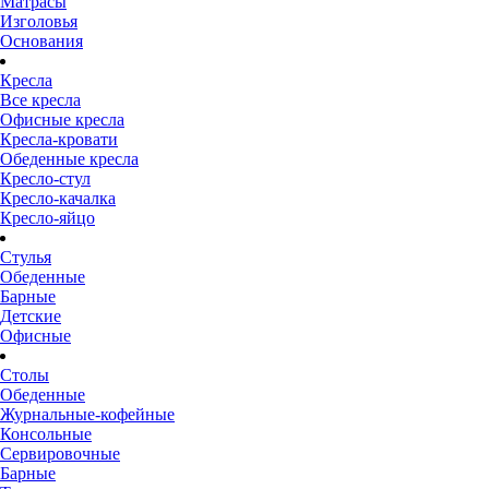
Матрасы
Изголовья
Основания
Кресла
Все кресла
Офисные кресла
Кресла-кровати
Обеденные кресла
Кресло-стул
Кресло-качалка
Кресло-яйцо
Стулья
Обеденные
Барные
Детские
Офисные
Столы
Обеденные
Журнальные-кофейные
Консольные
Сервировочные
Барные