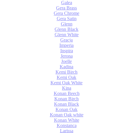
Galea
Gera Brass
Gera Chrome
Gera Satin
Glenn
Glenn Black
Glenn White
Gracja
Imperia
Inspira
Jerona
Joelle
Kadina
Kemi Birch
Kemi Oak
Kemi Oak White
Kina
Konan Beech
Konan Birch
Konan Black
Konan Oak
Konan Oak white
Konan White
Konstanca
Larissa