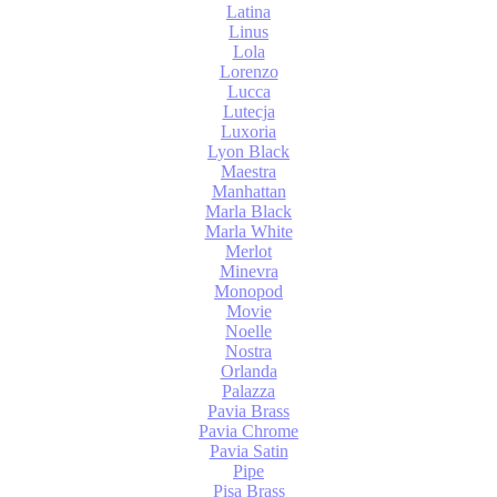
Latina
Linus
Lola
Lorenzo
Lucca
Lutecja
Luxoria
Lyon Black
Maestra
Manhattan
Marla Black
Marla White
Merlot
Minevra
Monopod
Movie
Noelle
Nostra
Orlanda
Palazza
Pavia Brass
Pavia Chrome
Pavia Satin
Pipe
Pisa Brass