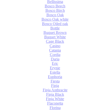
Bellissima
Bosco Beech
Bosco Birch
Bosco Oak
Bosco Oak white
Bosco Oiled oak
Bottle
Buquet Brown
Buquet White
Cage Black
Casino
Catania
Cordia
Daria
Eric
Erynie
Estella
Euphoria
Fiesta
Finja
Finja Anthracite
Finja Black
Finja White
Flaconetta
Florina