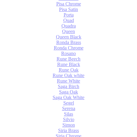
Pisa Chrome
Pisa Satin
Porta
Quad
Quadra
Queen
Queen Black
Ronda Brass
Ronda Chrome
Rosano
Rune Beech
Rune Black
Rune Oak
Rune Oak white
Rune White
Saga Birch
Saga Oak
Saga Oak White
Segel
Serena
Silas
Silvio
Simon
Siria Brass
Siria Chrome