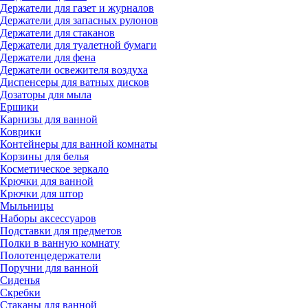
Держатели для газет и журналов
Держатели для запасных рулонов
Держатели для стаканов
Держатели для туалетной бумаги
Держатели для фена
Держатели освежителя воздуха
Диспенсеры для ватных дисков
Дозаторы для мыла
Ершики
Карнизы для ванной
Коврики
Контейнеры для ванной комнаты
Корзины для белья
Косметическое зеркало
Крючки для ванной
Крючки для штор
Мыльницы
Наборы аксессуаров
Подставки для предметов
Полки в ванную комнату
Полотенцедержатели
Поручни для ванной
Сиденья
Скребки
Стаканы для ванной