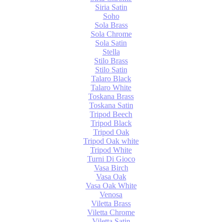
Siria Satin
Soho
Sola Brass
Sola Chrome
Sola Satin
Stella
Stilo Brass
Stilo Satin
Talaro Black
Talaro White
Toskana Brass
Toskana Satin
Tripod Beech
Tripod Black
Tripod Oak
Tripod Oak white
Tripod White
Turni Di Gioco
Vasa Birch
Vasa Oak
Vasa Oak White
Venosa
Viletta Brass
Viletta Chrome
Viletta Satin