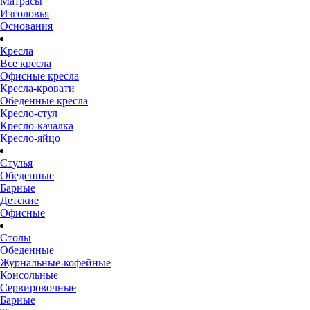
Матрасы
Изголовья
Основания
Кресла
Все кресла
Офисные кресла
Кресла-кровати
Обеденные кресла
Кресло-стул
Кресло-качалка
Кресло-яйцо
Стулья
Обеденные
Барные
Детские
Офисные
Столы
Обеденные
Журнальные-кофейные
Консольные
Сервировочные
Барные