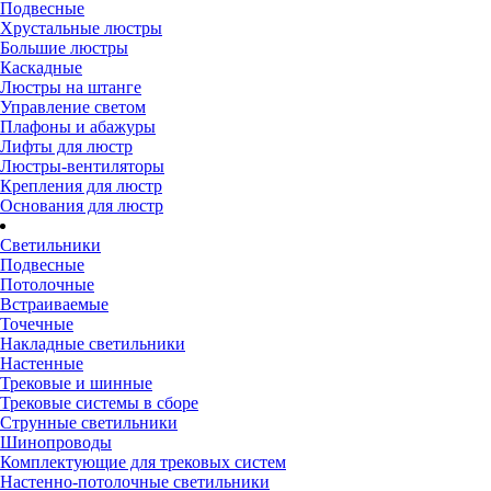
Подвесные
Хрустальные люстры
Большие люстры
Каскадные
Люстры на штанге
Управление светом
Плафоны и абажуры
Лифты для люстр
Люстры-вентиляторы
Крепления для люстр
Основания для люстр
Светильники
Подвесные
Потолочные
Встраиваемые
Точечные
Накладные светильники
Настенные
Трековые и шинные
Трековые системы в сборе
Струнные светильники
Шинопроводы
Комплектующие для трековых систем
Настенно-потолочные светильники