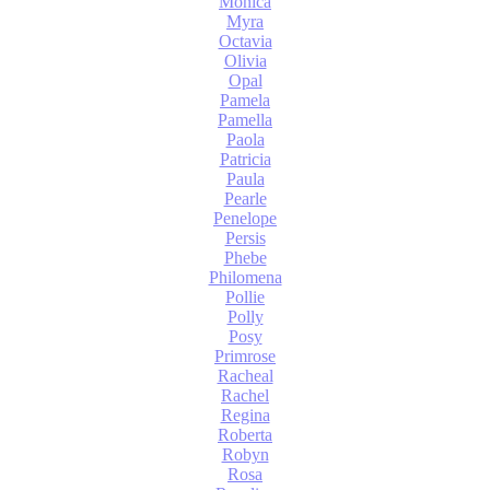
Monica
Myra
Octavia
Olivia
Opal
Pamela
Pamella
Paola
Patricia
Paula
Pearle
Penelope
Persis
Phebe
Philomena
Pollie
Polly
Posy
Primrose
Racheal
Rachel
Regina
Roberta
Robyn
Rosa