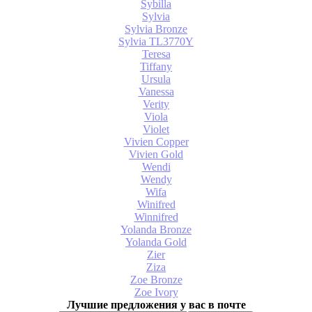
Sybilla
Sylvia
Sylvia Bronze
Sylvia TL3770Y
Teresa
Tiffany
Ursula
Vanessa
Verity
Viola
Violet
Vivien Copper
Vivien Gold
Wendi
Wendy
Wifa
Winifred
Winnifred
Yolanda Bronze
Yolanda Gold
Zier
Ziza
Zoe Bronze
Zoe Ivory
Лучшие предложения у вас в почте