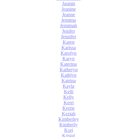
Jasmin
Jeanine
Jeanne
Jemima
Jemimah
Jenifer
Jennifer
Karen
Karissa
Karolyn
Karyn
Katerina
Katheryn
Kathlyn
Katrina
Kayla
Kelli
Kelly
Kerri
Kerrie
Keziah
Kimberley
Kimberly
Kori
Kristal