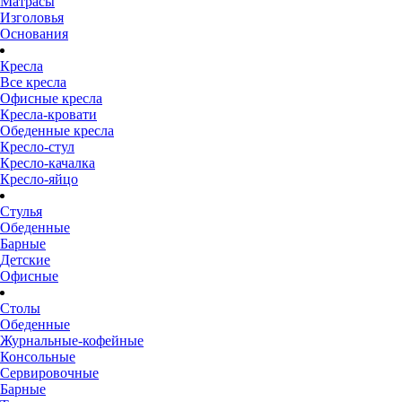
Матрасы
Изголовья
Основания
Кресла
Все кресла
Офисные кресла
Кресла-кровати
Обеденные кресла
Кресло-стул
Кресло-качалка
Кресло-яйцо
Стулья
Обеденные
Барные
Детские
Офисные
Столы
Обеденные
Журнальные-кофейные
Консольные
Сервировочные
Барные