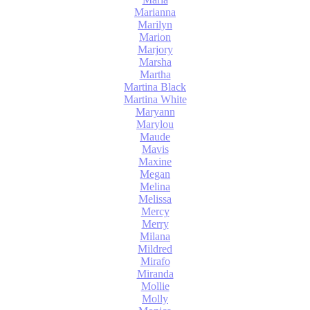
Marianna
Marilyn
Marion
Marjory
Marsha
Martha
Martina Black
Martina White
Maryann
Marylou
Maude
Mavis
Maxine
Megan
Melina
Melissa
Mercy
Merry
Milana
Mildred
Mirafo
Miranda
Mollie
Molly