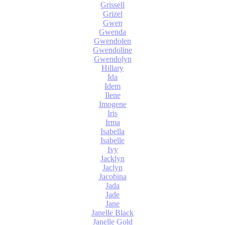
Grissell
Grizel
Gwen
Gwenda
Gwendolen
Gwendoline
Gwendolyn
Hillary
Ida
Idem
Ilene
Imogene
Iris
Irma
Isabella
Isabelle
Ivy
Jacklyn
Jaclyn
Jacobina
Jada
Jade
Jane
Janelle Black
Janelle Gold