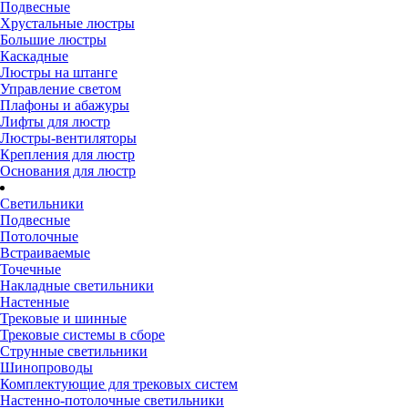
Подвесные
Хрустальные люстры
Большие люстры
Каскадные
Люстры на штанге
Управление светом
Плафоны и абажуры
Лифты для люстр
Люстры-вентиляторы
Крепления для люстр
Основания для люстр
Светильники
Подвесные
Потолочные
Встраиваемые
Точечные
Накладные светильники
Настенные
Трековые и шинные
Трековые системы в сборе
Струнные светильники
Шинопроводы
Комплектующие для трековых систем
Настенно-потолочные светильники