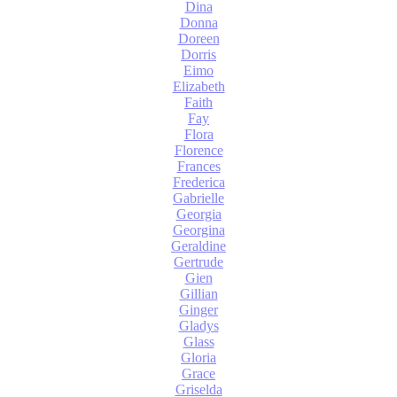
Dina
Donna
Doreen
Dorris
Eimo
Elizabeth
Faith
Fay
Flora
Florence
Frances
Frederica
Gabrielle
Georgia
Georgina
Geraldine
Gertrude
Gien
Gillian
Ginger
Gladys
Glass
Gloria
Grace
Griselda