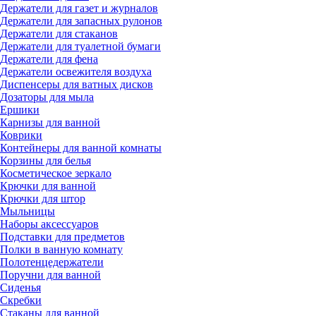
Держатели для газет и журналов
Держатели для запасных рулонов
Держатели для стаканов
Держатели для туалетной бумаги
Держатели для фена
Держатели освежителя воздуха
Диспенсеры для ватных дисков
Дозаторы для мыла
Ершики
Карнизы для ванной
Коврики
Контейнеры для ванной комнаты
Корзины для белья
Косметическое зеркало
Крючки для ванной
Крючки для штор
Мыльницы
Наборы аксессуаров
Подставки для предметов
Полки в ванную комнату
Полотенцедержатели
Поручни для ванной
Сиденья
Скребки
Стаканы для ванной