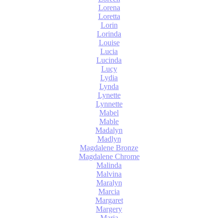
Lorena
Loretta
Lorin
Lorinda
Louise
Lucia
Lucinda
Lucy
Lydia
Lynda
Lynette
Lynnette
Mabel
Mable
Madalyn
Madlyn
Magdalene Bronze
Magdalene Chrome
Malinda
Malvina
Maralyn
Marcia
Margaret
Margery
Maria