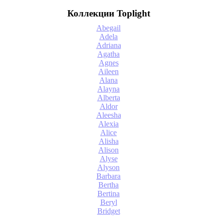
Коллекции Toplight
Abegail
Adela
Adriana
Agatha
Agnes
Aileen
Alana
Alayna
Alberta
Aldor
Aleesha
Alexia
Alice
Alisha
Alison
Alyse
Alyson
Barbara
Bertha
Bertina
Beryl
Bridget