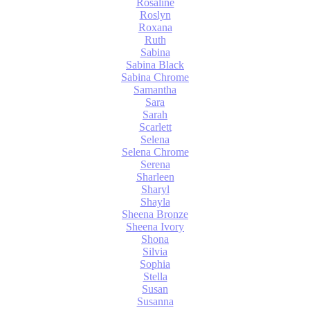
Rosaline
Roslyn
Roxana
Ruth
Sabina
Sabina Black
Sabina Chrome
Samantha
Sara
Sarah
Scarlett
Selena
Selena Chrome
Serena
Sharleen
Sharyl
Shayla
Sheena Bronze
Sheena Ivory
Shona
Silvia
Sophia
Stella
Susan
Susanna