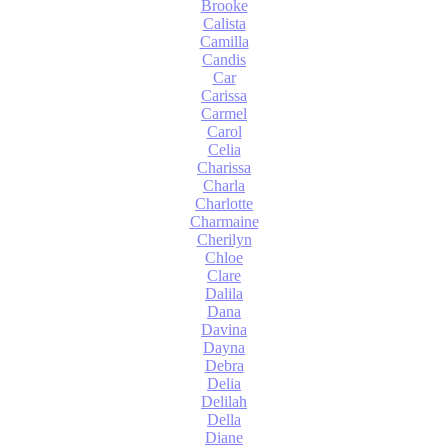
Brooke
Calista
Camilla
Candis
Car
Carissa
Carmel
Carol
Celia
Charissa
Charla
Charlotte
Charmaine
Cherilyn
Chloe
Clare
Dalila
Dana
Davina
Dayna
Debra
Delia
Delilah
Della
Diane