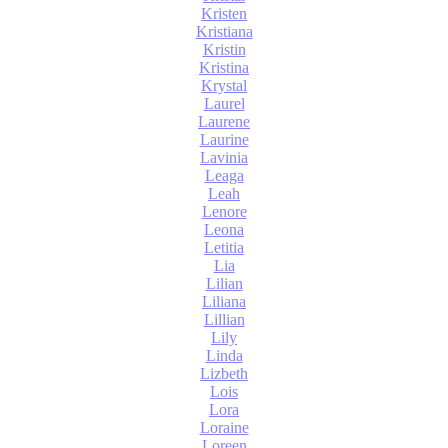
Kristen
Kristiana
Kristin
Kristina
Krystal
Laurel
Laurene
Laurine
Lavinia
Leaga
Leah
Lenore
Leona
Letitia
Lia
Lilian
Liliana
Lillian
Lily
Linda
Lizbeth
Lois
Lora
Loraine
Loreen