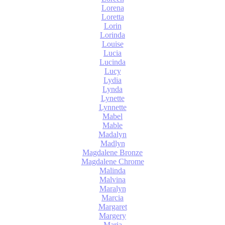
Lorena
Loretta
Lorin
Lorinda
Louise
Lucia
Lucinda
Lucy
Lydia
Lynda
Lynette
Lynnette
Mabel
Mable
Madalyn
Madlyn
Magdalene Bronze
Magdalene Chrome
Malinda
Malvina
Maralyn
Marcia
Margaret
Margery
Maria