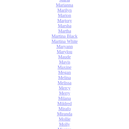
Marianna
Marilyn
Marion
Marjory
Marsha
Martha
Martina Black
Martina White
Maryann
Marylou
Maude
Mavis
Maxine
Megan
Melina
Melissa
Mercy
Merry
Milana
Mildred
Mirafo
Miranda
Mollie
Molly