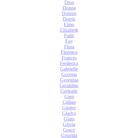
Dina
Donna
Doreen
Dorris
Eimo
Elizabeth
Faith
Fay
Flora
Florence
Frances
Frederica
Gabrielle
Georgia
Georgina
Geraldine
Gertrude
Gien
Gillian
Ginger
Gladys
Glass
Gloria
Grace
Griselda