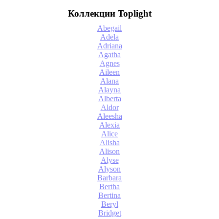
Коллекции Toplight
Abegail
Adela
Adriana
Agatha
Agnes
Aileen
Alana
Alayna
Alberta
Aldor
Aleesha
Alexia
Alice
Alisha
Alison
Alyse
Alyson
Barbara
Bertha
Bertina
Beryl
Bridget