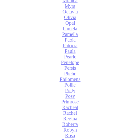
Monica
Myra
Octavia
Olivia
Opal
Pamela
Pamella
Paola
Patricia
Paula
Pearle
Penelope
Persis
Phebe
Philomena
Pollie
Polly
Posy
Primrose
Racheal
Rachel
Regina
Roberta
Robyn
Rosa