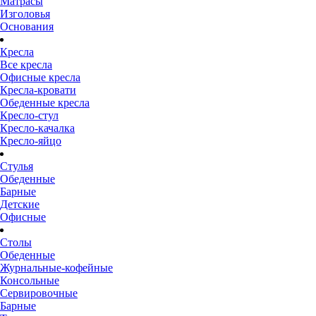
Матрасы
Изголовья
Основания
Кресла
Все кресла
Офисные кресла
Кресла-кровати
Обеденные кресла
Кресло-стул
Кресло-качалка
Кресло-яйцо
Стулья
Обеденные
Барные
Детские
Офисные
Столы
Обеденные
Журнальные-кофейные
Консольные
Сервировочные
Барные