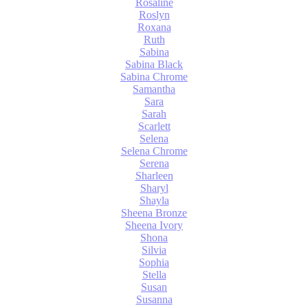
Rosaline
Roslyn
Roxana
Ruth
Sabina
Sabina Black
Sabina Chrome
Samantha
Sara
Sarah
Scarlett
Selena
Selena Chrome
Serena
Sharleen
Sharyl
Shayla
Sheena Bronze
Sheena Ivory
Shona
Silvia
Sophia
Stella
Susan
Susanna