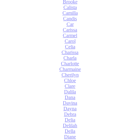
Brooke
Calista
Camilla
Candis
Car
Carissa
Carmel
Carol
Celia
Charissa
Charla
Charlotte
Charmaine
Cherilyn
Chloe
Clare
Dalila
Dana
Davina
Dayna
Debra
Delia
Delilah
Della
Diane