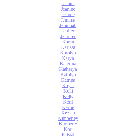
Jasmin
Jeanine
Jeanne
Jemima
Jemimah
Jenifer
Jennifer
Karen
Karissa
Karolyn
Karyn
Katerina
Katheryn
Kathlyn
Katrina
Kayla
Kelli
Kelly
Kerri
Kerrie
Keziah
Kimberley
Kimberly
Kori
Kristal