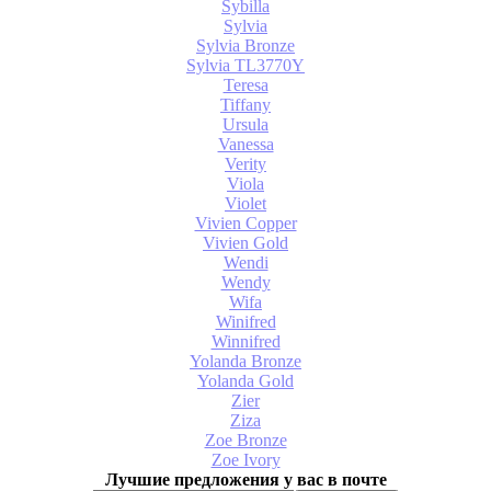
Sybilla
Sylvia
Sylvia Bronze
Sylvia TL3770Y
Teresa
Tiffany
Ursula
Vanessa
Verity
Viola
Violet
Vivien Copper
Vivien Gold
Wendi
Wendy
Wifa
Winifred
Winnifred
Yolanda Bronze
Yolanda Gold
Zier
Ziza
Zoe Bronze
Zoe Ivory
Лучшие предложения у вас в почте