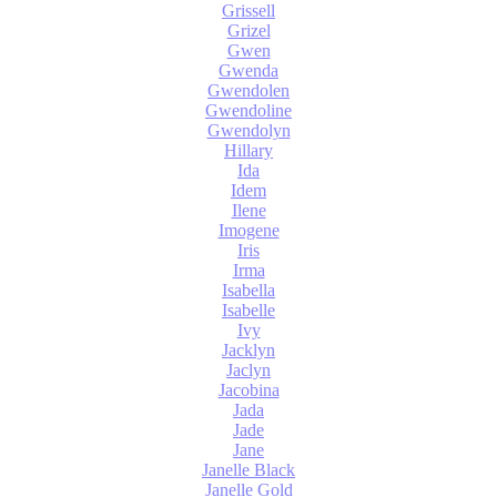
Grissell
Grizel
Gwen
Gwenda
Gwendolen
Gwendoline
Gwendolyn
Hillary
Ida
Idem
Ilene
Imogene
Iris
Irma
Isabella
Isabelle
Ivy
Jacklyn
Jaclyn
Jacobina
Jada
Jade
Jane
Janelle Black
Janelle Gold