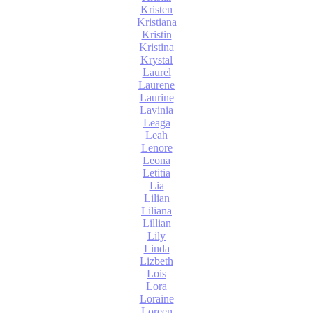
Kristen
Kristiana
Kristin
Kristina
Krystal
Laurel
Laurene
Laurine
Lavinia
Leaga
Leah
Lenore
Leona
Letitia
Lia
Lilian
Liliana
Lillian
Lily
Linda
Lizbeth
Lois
Lora
Loraine
Loreen