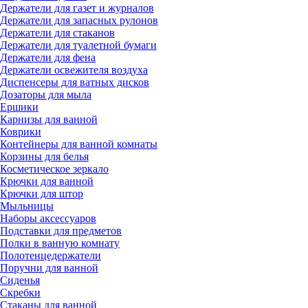
Держатели для газет и журналов
Держатели для запасных рулонов
Держатели для стаканов
Держатели для туалетной бумаги
Держатели для фена
Держатели освежителя воздуха
Диспенсеры для ватных дисков
Дозаторы для мыла
Ершики
Карнизы для ванной
Коврики
Контейнеры для ванной комнаты
Корзины для белья
Косметическое зеркало
Крючки для ванной
Крючки для штор
Мыльницы
Наборы аксессуаров
Подставки для предметов
Полки в ванную комнату
Полотенцедержатели
Поручни для ванной
Сиденья
Скребки
Стаканы для ванной