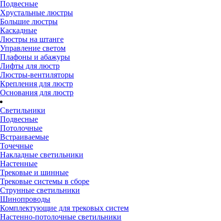
Подвесные
Хрустальные люстры
Большие люстры
Каскадные
Люстры на штанге
Управление светом
Плафоны и абажуры
Лифты для люстр
Люстры-вентиляторы
Крепления для люстр
Основания для люстр
Светильники
Подвесные
Потолочные
Встраиваемые
Точечные
Накладные светильники
Настенные
Трековые и шинные
Трековые системы в сборе
Струнные светильники
Шинопроводы
Комплектующие для трековых систем
Настенно-потолочные светильники