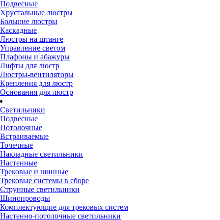
Подвесные
Хрустальные люстры
Большие люстры
Каскадные
Люстры на штанге
Управление светом
Плафоны и абажуры
Лифты для люстр
Люстры-вентиляторы
Крепления для люстр
Основания для люстр
Светильники
Подвесные
Потолочные
Встраиваемые
Точечные
Накладные светильники
Настенные
Трековые и шинные
Трековые системы в сборе
Струнные светильники
Шинопроводы
Комплектующие для трековых систем
Настенно-потолочные светильники