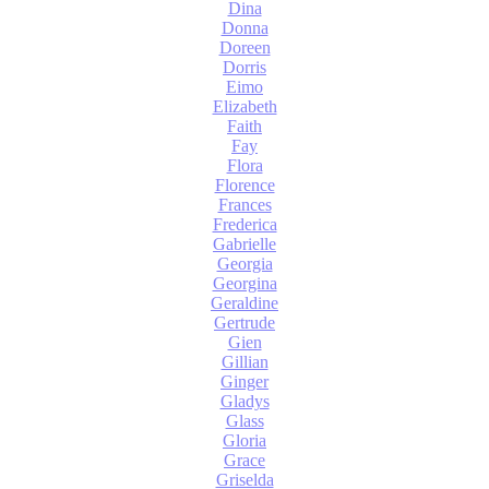
Dina
Donna
Doreen
Dorris
Eimo
Elizabeth
Faith
Fay
Flora
Florence
Frances
Frederica
Gabrielle
Georgia
Georgina
Geraldine
Gertrude
Gien
Gillian
Ginger
Gladys
Glass
Gloria
Grace
Griselda