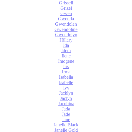
Grissell
Grizel
Gwen
Gwenda
Gwendolen
Gwendoline
Gwendolyn
Hillary
Ida
Idem
Ilene
Imogene
Iris
Irma
Isabella
Isabelle
Ivy
Jacklyn
Jaclyn
Jacobina
Jada
Jade
Jane
Janelle Black
Janelle Gold