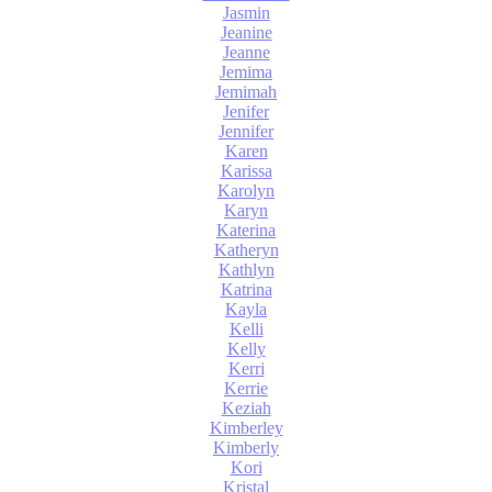
Jasmin
Jeanine
Jeanne
Jemima
Jemimah
Jenifer
Jennifer
Karen
Karissa
Karolyn
Karyn
Katerina
Katheryn
Kathlyn
Katrina
Kayla
Kelli
Kelly
Kerri
Kerrie
Keziah
Kimberley
Kimberly
Kori
Kristal