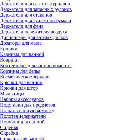
Держатели для газет и журналов
Держатели для запасных рулонов
Держатели для стаканов
Держатели для туалетной бумаги
Держатели для фена
Держатели освежителя воздуха
Диспенсеры для ватных дисков
Дозаторы для мыла
Ершики
Карнизы для ванной
Коврики
Контейнеры для ванной комнаты
Корзины для белья
Косметическое зеркало
Крючки для ванной
Крючки для штор
Мыльницы
Наборы аксессуаров
Подставки для предметов
Полки в ванную комнату
Полотенцедержатели
Поручни для ванной
Сиденья
Скребки
Стаканы для ванной