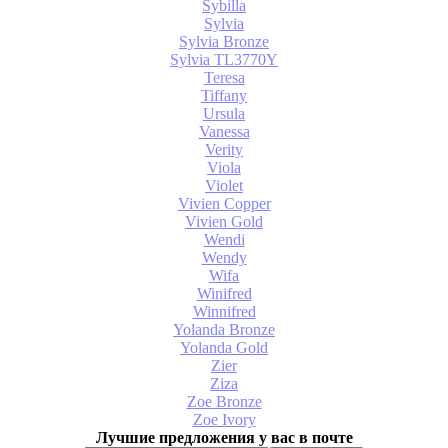
Sybilla
Sylvia
Sylvia Bronze
Sylvia TL3770Y
Teresa
Tiffany
Ursula
Vanessa
Verity
Viola
Violet
Vivien Copper
Vivien Gold
Wendi
Wendy
Wifa
Winifred
Winnifred
Yolanda Bronze
Yolanda Gold
Zier
Ziza
Zoe Bronze
Zoe Ivory
Лучшие предложения у вас в почте