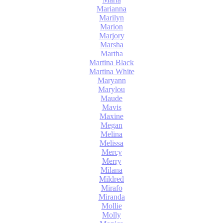
Marianna
Marilyn
Marion
Marjory
Marsha
Martha
Martina Black
Martina White
Maryann
Marylou
Maude
Mavis
Maxine
Megan
Melina
Melissa
Mercy
Merry
Milana
Mildred
Mirafo
Miranda
Mollie
Molly