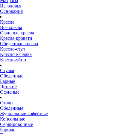
Матрасы
Изголовья
Основания
Кресла
Все кресла
Офисные кресла
Кресла-кровати
Обеденные кресла
Кресло-стул
Кресло-качалка
Кресло-яйцо
Стулья
Обеденные
Барные
Детские
Офисные
Столы
Обеденные
Журнальные-кофейные
Консольные
Сервировочные
Барные