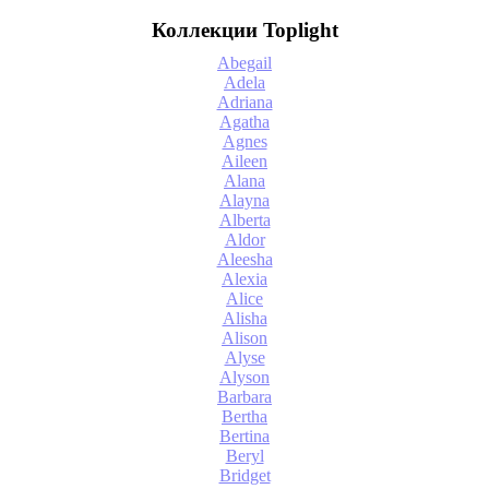
Коллекции Toplight
Abegail
Adela
Adriana
Agatha
Agnes
Aileen
Alana
Alayna
Alberta
Aldor
Aleesha
Alexia
Alice
Alisha
Alison
Alyse
Alyson
Barbara
Bertha
Bertina
Beryl
Bridget