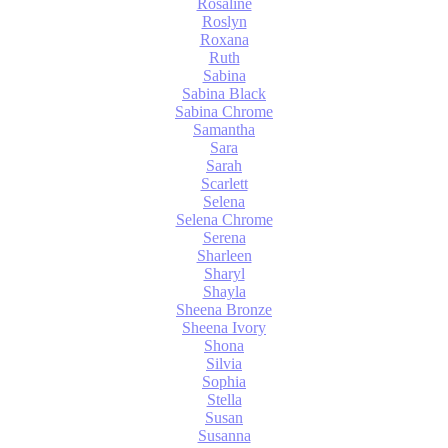
Rosaline
Roslyn
Roxana
Ruth
Sabina
Sabina Black
Sabina Chrome
Samantha
Sara
Sarah
Scarlett
Selena
Selena Chrome
Serena
Sharleen
Sharyl
Shayla
Sheena Bronze
Sheena Ivory
Shona
Silvia
Sophia
Stella
Susan
Susanna