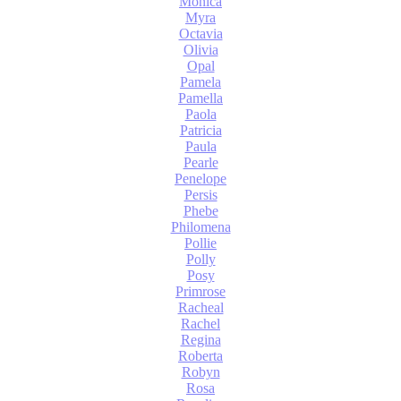
Monica
Myra
Octavia
Olivia
Opal
Pamela
Pamella
Paola
Patricia
Paula
Pearle
Penelope
Persis
Phebe
Philomena
Pollie
Polly
Posy
Primrose
Racheal
Rachel
Regina
Roberta
Robyn
Rosa