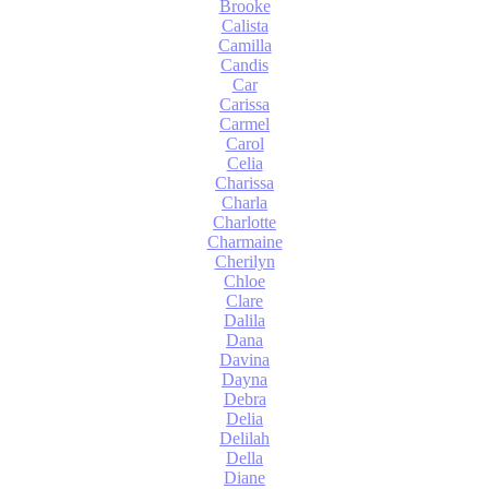
Brooke
Calista
Camilla
Candis
Car
Carissa
Carmel
Carol
Celia
Charissa
Charla
Charlotte
Charmaine
Cherilyn
Chloe
Clare
Dalila
Dana
Davina
Dayna
Debra
Delia
Delilah
Della
Diane