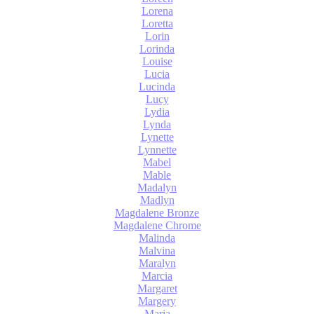
Lorena
Loretta
Lorin
Lorinda
Louise
Lucia
Lucinda
Lucy
Lydia
Lynda
Lynette
Lynnette
Mabel
Mable
Madalyn
Madlyn
Magdalene Bronze
Magdalene Chrome
Malinda
Malvina
Maralyn
Marcia
Margaret
Margery
Maria