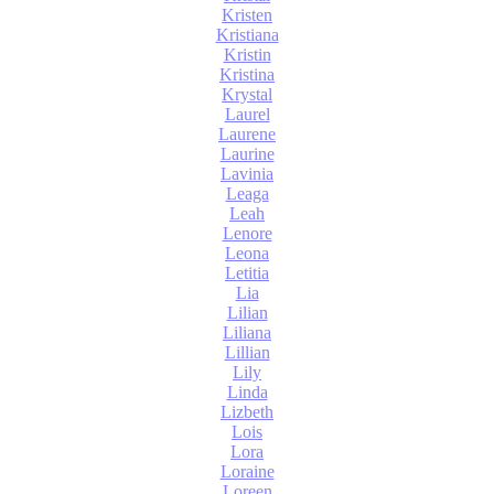
Kristen
Kristiana
Kristin
Kristina
Krystal
Laurel
Laurene
Laurine
Lavinia
Leaga
Leah
Lenore
Leona
Letitia
Lia
Lilian
Liliana
Lillian
Lily
Linda
Lizbeth
Lois
Lora
Loraine
Loreen