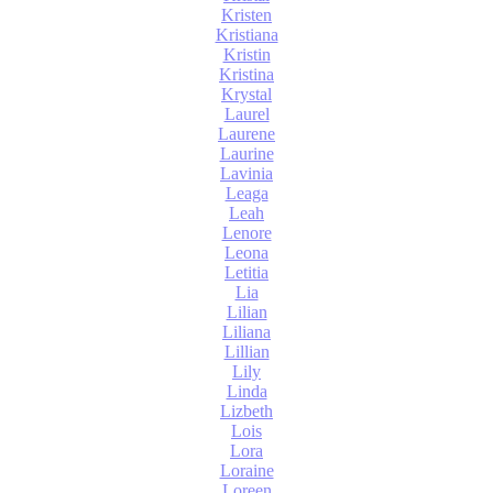
Kristen
Kristiana
Kristin
Kristina
Krystal
Laurel
Laurene
Laurine
Lavinia
Leaga
Leah
Lenore
Leona
Letitia
Lia
Lilian
Liliana
Lillian
Lily
Linda
Lizbeth
Lois
Lora
Loraine
Loreen