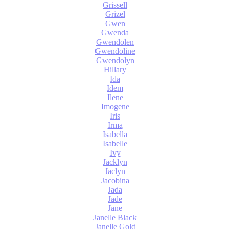
Grissell
Grizel
Gwen
Gwenda
Gwendolen
Gwendoline
Gwendolyn
Hillary
Ida
Idem
Ilene
Imogene
Iris
Irma
Isabella
Isabelle
Ivy
Jacklyn
Jaclyn
Jacobina
Jada
Jade
Jane
Janelle Black
Janelle Gold