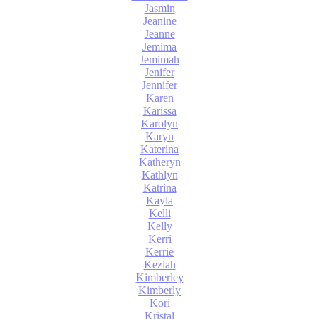
Jasmin
Jeanine
Jeanne
Jemima
Jemimah
Jenifer
Jennifer
Karen
Karissa
Karolyn
Karyn
Katerina
Katheryn
Kathlyn
Katrina
Kayla
Kelli
Kelly
Kerri
Kerrie
Keziah
Kimberley
Kimberly
Kori
Kristal