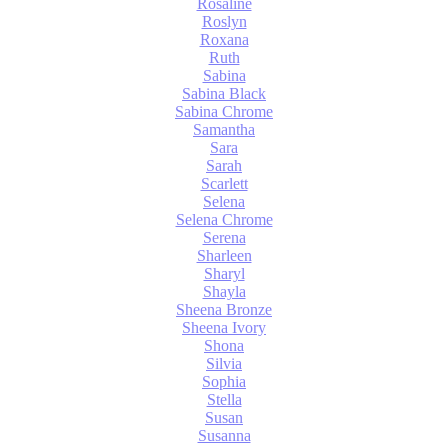
Rosaline
Roslyn
Roxana
Ruth
Sabina
Sabina Black
Sabina Chrome
Samantha
Sara
Sarah
Scarlett
Selena
Selena Chrome
Serena
Sharleen
Sharyl
Shayla
Sheena Bronze
Sheena Ivory
Shona
Silvia
Sophia
Stella
Susan
Susanna