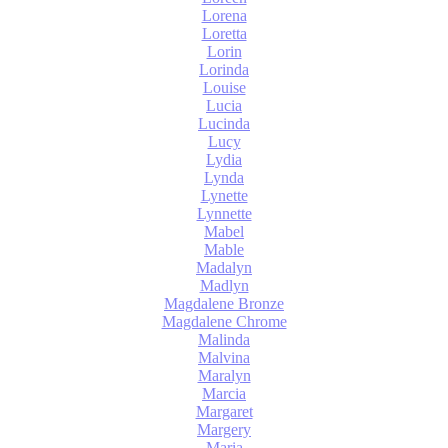
Lorena
Loretta
Lorin
Lorinda
Louise
Lucia
Lucinda
Lucy
Lydia
Lynda
Lynette
Lynnette
Mabel
Mable
Madalyn
Madlyn
Magdalene Bronze
Magdalene Chrome
Malinda
Malvina
Maralyn
Marcia
Margaret
Margery
Maria