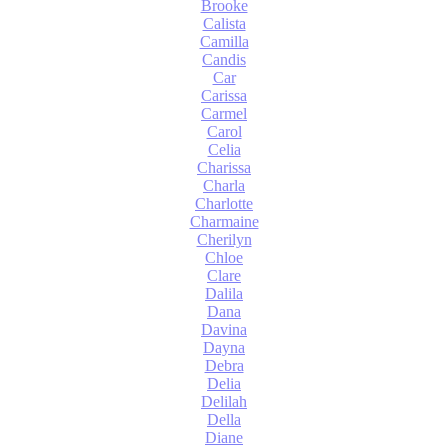
Brooke
Calista
Camilla
Candis
Car
Carissa
Carmel
Carol
Celia
Charissa
Charla
Charlotte
Charmaine
Cherilyn
Chloe
Clare
Dalila
Dana
Davina
Dayna
Debra
Delia
Delilah
Della
Diane