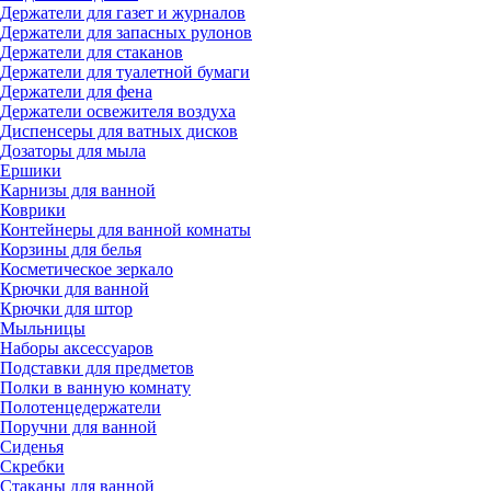
Держатели для газет и журналов
Держатели для запасных рулонов
Держатели для стаканов
Держатели для туалетной бумаги
Держатели для фена
Держатели освежителя воздуха
Диспенсеры для ватных дисков
Дозаторы для мыла
Ершики
Карнизы для ванной
Коврики
Контейнеры для ванной комнаты
Корзины для белья
Косметическое зеркало
Крючки для ванной
Крючки для штор
Мыльницы
Наборы аксессуаров
Подставки для предметов
Полки в ванную комнату
Полотенцедержатели
Поручни для ванной
Сиденья
Скребки
Стаканы для ванной