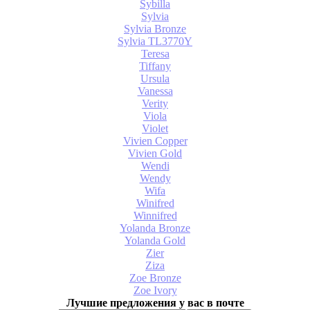
Sybilla
Sylvia
Sylvia Bronze
Sylvia TL3770Y
Teresa
Tiffany
Ursula
Vanessa
Verity
Viola
Violet
Vivien Copper
Vivien Gold
Wendi
Wendy
Wifa
Winifred
Winnifred
Yolanda Bronze
Yolanda Gold
Zier
Ziza
Zoe Bronze
Zoe Ivory
Лучшие предложения у вас в почте