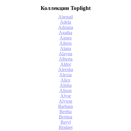
Коллекции Toplight
Abegail
Adela
Adriana
Agatha
Agnes
Aileen
Alana
Alayna
Alberta
Aldor
Aleesha
Alexia
Alice
Alisha
Alison
Alyse
Alyson
Barbara
Bertha
Bertina
Beryl
Bridget