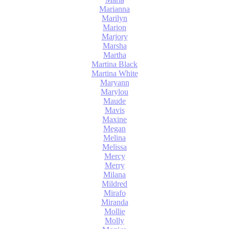
Marianna
Marilyn
Marion
Marjory
Marsha
Martha
Martina Black
Martina White
Maryann
Marylou
Maude
Mavis
Maxine
Megan
Melina
Melissa
Mercy
Merry
Milana
Mildred
Mirafo
Miranda
Mollie
Molly