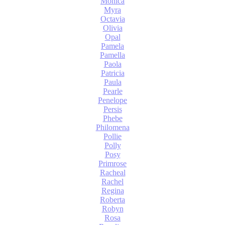
Monica
Myra
Octavia
Olivia
Opal
Pamela
Pamella
Paola
Patricia
Paula
Pearle
Penelope
Persis
Phebe
Philomena
Pollie
Polly
Posy
Primrose
Racheal
Rachel
Regina
Roberta
Robyn
Rosa