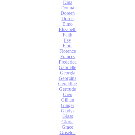
Dina
Donna
Doreen
Dorris
Eimo
Elizabeth
Faith
Fay
Flora
Florence
Frances
Frederica
Gabrielle
Georgia
Georgina
Geraldine
Gertrude
Gien
Gillian
Ginger
Gladys
Glass
Gloria
Grace
Griselda