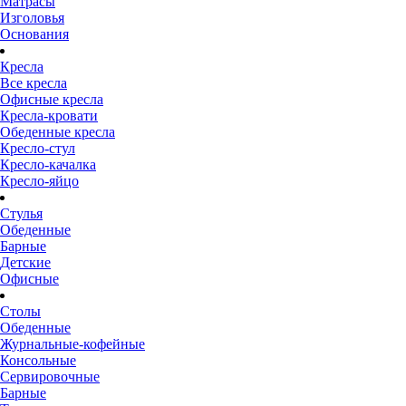
Матрасы
Изголовья
Основания
Кресла
Все кресла
Офисные кресла
Кресла-кровати
Обеденные кресла
Кресло-стул
Кресло-качалка
Кресло-яйцо
Стулья
Обеденные
Барные
Детские
Офисные
Столы
Обеденные
Журнальные-кофейные
Консольные
Сервировочные
Барные