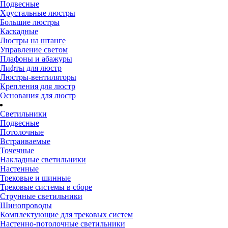
Подвесные
Хрустальные люстры
Большие люстры
Каскадные
Люстры на штанге
Управление светом
Плафоны и абажуры
Лифты для люстр
Люстры-вентиляторы
Крепления для люстр
Основания для люстр
Светильники
Подвесные
Потолочные
Встраиваемые
Точечные
Накладные светильники
Настенные
Трековые и шинные
Трековые системы в сборе
Струнные светильники
Шинопроводы
Комплектующие для трековых систем
Настенно-потолочные светильники