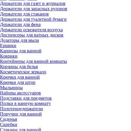
Держатели для газет и журналов
Держатели для запасных рулонов
Держатели для стаканов
Держатели для туалетной бумаги
Держатели для фена
Держатели освежителя воздуха
Диспенсеры для ватных дисков
Дозаторы для мыла
Ершики
Карнизы для ванной
Коврики
Контейнеры для ванной комнаты
Корзины для белья
Косметическое зеркало
Крючки для ванной
Крючки для штор
Мыльницы
Наборы аксессуаров
Подставки для предметов
Полки в ванную комнату
Полотенцедержатели
Поручни для ванной
Сиденья
Скребки
Стаканы для ванной