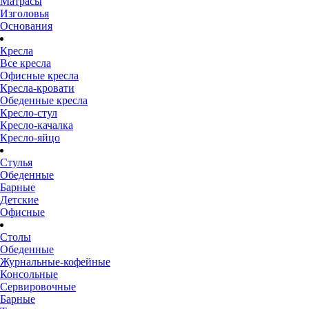
Матрасы
Изголовья
Основания
Кресла
Все кресла
Офисные кресла
Кресла-кровати
Обеденные кресла
Кресло-стул
Кресло-качалка
Кресло-яйцо
Стулья
Обеденные
Барные
Детские
Офисные
Столы
Обеденные
Журнальные-кофейные
Консольные
Сервировочные
Барные