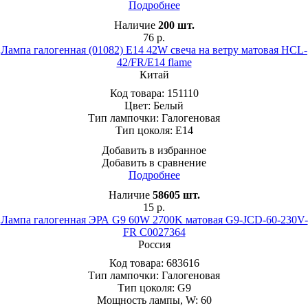
Подробнее
Наличие
200
шт.
76
р.
Лампа галогенная (01082) E14 42W свеча на ветру матовая HCL-
42/FR/E14 flame
Китай
Код товара:
151110
Цвет:
Белый
Тип лампочки:
Галогеновая
Тип цоколя:
E14
Добавить в избранное
Добавить в сравнение
Подробнее
Наличие
58605
шт.
15
р.
Лампа галогенная ЭРА G9 60W 2700K матовая G9-JCD-60-230V-
FR C0027364
Россия
Код товара:
683616
Тип лампочки:
Галогеновая
Тип цоколя:
G9
Мощность лампы, W:
60