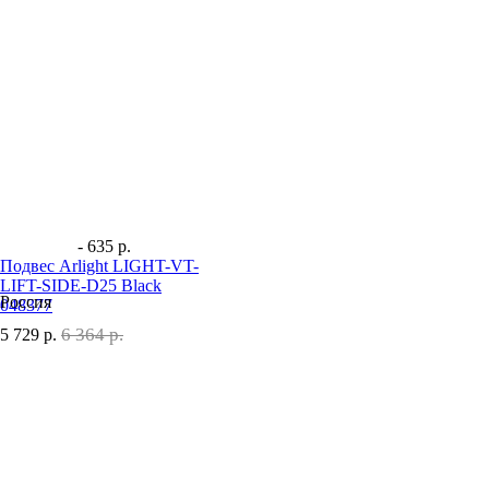
- 635 р.
Подвес Arlight LIGHT-VT-
LIFT-SIDE-D25 Black
Россия
048377
6 364 р.
5 729
р.