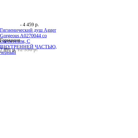
- 4 459 р.
Гигиенический душ Agger
Gorgeous A0270044 со
Германия
смесителем, С
ВНУТРЕННЕЙ ЧАСТЬЮ,
12 350 р.
7 891
р.
черный