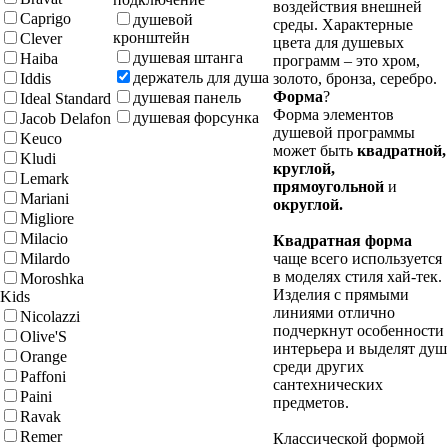
воздействия внешней
Caprigo
душевой
среды. Характерные
кронштейн
Clever
цвета для душевых
душевая штанга
Haiba
программ – это хром,
держатель для душа
Iddis
золото, бронза, серебро.
Форма
?
душевая панель
Ideal Standard
Форма элементов
душевая форсунка
Jacob Delafon
душевой программы
Keuco
может быть
квадратной,
Kludi
круглой,
Lemark
прямоугольной
и
Mariani
округлой.
Migliore
Milacio
Квадратная форма
Milardo
чаще всего используется
в моделях стиля хай-тек.
Moroshka
Изделия с прямыми
Kids
линиями отлично
Nicolazzi
подчеркнут особенности
Olive'S
интерьера и выделят душ
Orange
среди других
Paffoni
сантехнических
Paini
предметов.
Ravak
Remer
Классической формой