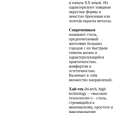
и начала XX веков. Их
характеризуют изящные
округлые формы и
зачастую бронзовая или
золотая окраска металла.
Современным
называют стиль,
предпочитаемый
жителями больших
городов с их быстрым
темпом жизни и
характеризующийся
практичностью,
комфортом и
эстетичностью.
Включает в себя
множество направлений.
Хай-тек
(hi-tech, high
technology – «высокие
технологии») – стиль,
стремящийся к
минимализму, простоте и
максимальному