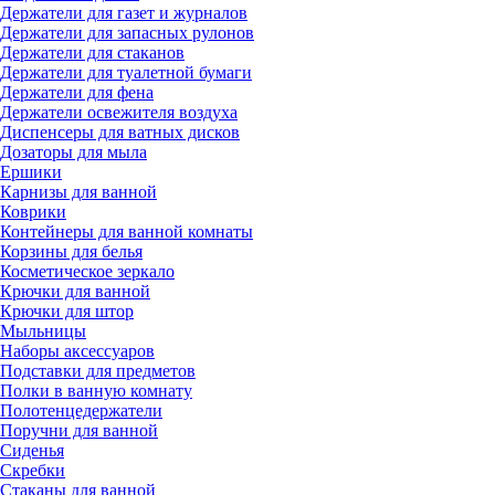
Держатели для газет и журналов
Держатели для запасных рулонов
Держатели для стаканов
Держатели для туалетной бумаги
Держатели для фена
Держатели освежителя воздуха
Диспенсеры для ватных дисков
Дозаторы для мыла
Ершики
Карнизы для ванной
Коврики
Контейнеры для ванной комнаты
Корзины для белья
Косметическое зеркало
Крючки для ванной
Крючки для штор
Мыльницы
Наборы аксессуаров
Подставки для предметов
Полки в ванную комнату
Полотенцедержатели
Поручни для ванной
Сиденья
Скребки
Стаканы для ванной