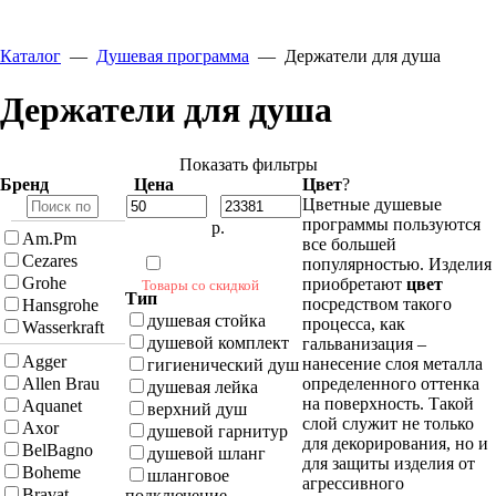
Каталог
—
Душевая программа
—
Держатели для душа
Держатели для душа
Показать фильтры
Бренд
Цена
Цвет
?
Цветные душевые
программы пользуются
р.
Am.Pm
все большей
Cezares
популярностью. Изделия
Grohe
приобретают
цвет
Товары со скидкой
Тип
посредством такого
Hansgrohe
душевая стойка
процесса, как
Wasserkraft
душевой комплект
гальванизация –
Agger
нанесение слоя металла
гигиенический душ
Allen Brau
определенного оттенка
душевая лейка
на поверхность. Такой
Aquanet
верхний душ
слой служит не только
Axor
душевой гарнитур
для декорирования, но и
BelBagno
душевой шланг
для защиты изделия от
Boheme
шланговое
агрессивного
Bravat
подключение