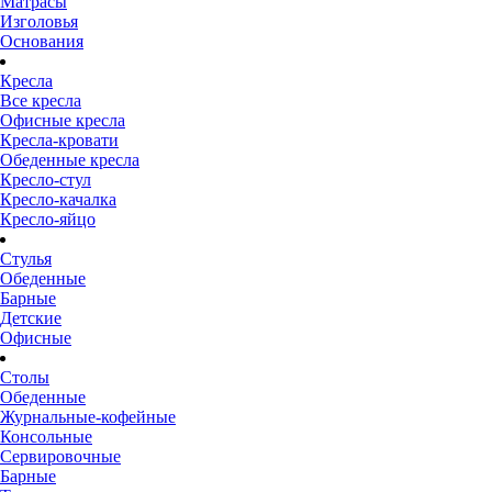
Матрасы
Изголовья
Основания
Кресла
Все кресла
Офисные кресла
Кресла-кровати
Обеденные кресла
Кресло-стул
Кресло-качалка
Кресло-яйцо
Стулья
Обеденные
Барные
Детские
Офисные
Столы
Обеденные
Журнальные-кофейные
Консольные
Сервировочные
Барные