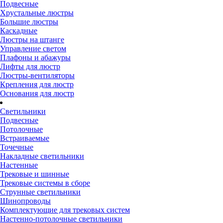
Подвесные
Хрустальные люстры
Большие люстры
Каскадные
Люстры на штанге
Управление светом
Плафоны и абажуры
Лифты для люстр
Люстры-вентиляторы
Крепления для люстр
Основания для люстр
Светильники
Подвесные
Потолочные
Встраиваемые
Точечные
Накладные светильники
Настенные
Трековые и шинные
Трековые системы в сборе
Струнные светильники
Шинопроводы
Комплектующие для трековых систем
Настенно-потолочные светильники