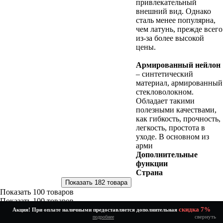
привлекательный
внешний вид. Однако
сталь менее популярна,
чем латунь, прежде всего
из-за более высокой
цены.
Армированный нейлон
– синтетический
материал, армированный
стекловолокном.
Обладает такими
полезными качествами,
как гибкость, прочность,
легкость, простота в
уходе. В основном из
арми
Дополнительные
функции
Страна
Показать
100 товаров
Показать
100 товаров
Найдено: 182 товара
скидка 7%
Акция! При оплате наличными предоставляется дополнительная
свернуть
подробнее
Сначала:
популярные
новинки
дорогие
дешевые