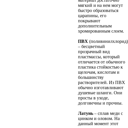
материал достаточно
мягкий и на нем могут
быстро образоваться
царапины, его
покрывают
дополнительным
хромированным слоем.
ПВХ
(поливинилхлорид)
– бесцветный
прозрачный вид
пластмассы, который
отличается от обычного
пластика стойкостью к
щелочам, кислотам и
большинству
растворителей. Из ПВХ
обычно изготавливают
душевые шланги. Они
просты в уходе,
долговечны и прочны.
Латунь
– сплав меди с
цинком и оловом. На
данный момент этот