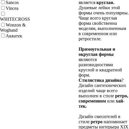
Sancos
является
круглая.
Душевые лейки этой
Vincea
формы очень популярны.
Чаще всего круглая
WHITECROSS
форма свойственна
Wonzon &
моделям, выполненным
Woghand
в современном или
Акватек
ретростиле.
Прямоугольная и
округлая формы
являются
разновидностями
круглой и квадратной
форм.
Стилистика дизайна
?
Дизайн сантехнических
изделий чаще всего
выполнен в стиле
ретро,
современном
или
хай-
тек.
Дизайн смесителей в
стиле
ретро
напоминает
предметы интерьера XIX