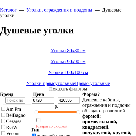
Каталог
—
Уголки, ограждения и поддоны
—
Душевые
уголки
Душевые уголки
Уголки 80x80 см
Уголки 90x90 см
Уголки 100x100 см
Уголки прямоугольные
Прямо-угольные
Показать фильтры
Бренд
Цена
Форма
?
Душевые кабины,
ограждения и поддоны
р.
Am.Pm
обладают различной
BelBagno
формой:
Cezares
прямоугольной,
Товары со скидкой
квадратной,
RGW
Тип
полукруглой, круглой,
Veconi
душевой уголок