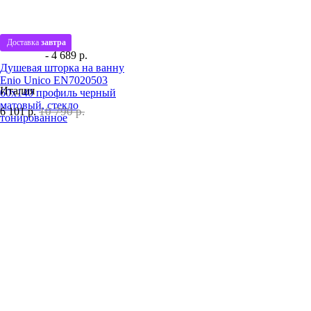
Доставка
завтра
- 4 689 р.
Душевая шторка на ванну
Enio Unico EN7020503
Италия
60x140 профиль черный
матовый, стекло
10 790 р.
6 101
р.
тонированное