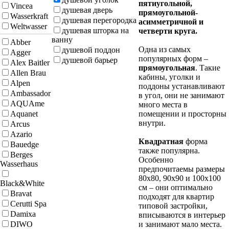
пятиугольной,
Vincea
душевая дверь
прямоугольной-
Wasserkraft
душевая перегородка
асимметричной и
Weltwasser
душевая шторка на
четверти круга.
ванну
Abber
Одна из самых
душевой поддон
Agger
популярных форм –
душевой барьер
Alex Baitler
прямоугольная
. Такие
Allen Brau
кабины, уголки и
Alpen
поддоны устанавливают
Ambassador
в угол, они не занимают
AQUAme
много места в
Aquanet
помещении и просторны
внутри.
Arcus
Azario
Квадратная
форма
Bauedge
также популярна.
Berges
Особенно
Wasserhaus
предпочитаемы размеры
80х80, 90х90 и 100х100
Black&White
см – они оптимально
Bravat
подходят для квартир
Cerutti Spa
типовой застройки,
Damixa
вписываются в интерьер
DIWO
и занимают мало места.