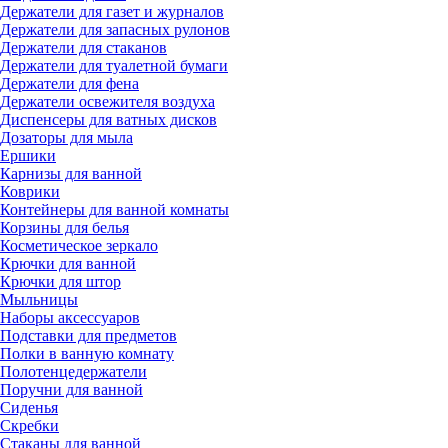
Держатели для газет и журналов
Держатели для запасных рулонов
Держатели для стаканов
Держатели для туалетной бумаги
Держатели для фена
Держатели освежителя воздуха
Диспенсеры для ватных дисков
Дозаторы для мыла
Ершики
Карнизы для ванной
Коврики
Контейнеры для ванной комнаты
Корзины для белья
Косметическое зеркало
Крючки для ванной
Крючки для штор
Мыльницы
Наборы аксессуаров
Подставки для предметов
Полки в ванную комнату
Полотенцедержатели
Поручни для ванной
Сиденья
Скребки
Стаканы для ванной