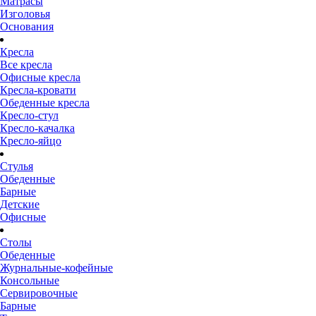
Матрасы
Изголовья
Основания
Кресла
Все кресла
Офисные кресла
Кресла-кровати
Обеденные кресла
Кресло-стул
Кресло-качалка
Кресло-яйцо
Стулья
Обеденные
Барные
Детские
Офисные
Столы
Обеденные
Журнальные-кофейные
Консольные
Сервировочные
Барные