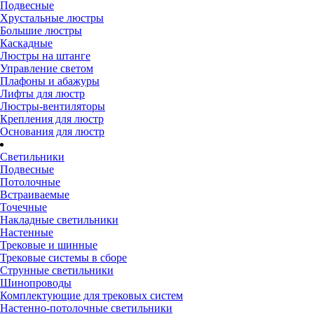
Подвесные
Хрустальные люстры
Большие люстры
Каскадные
Люстры на штанге
Управление светом
Плафоны и абажуры
Лифты для люстр
Люстры-вентиляторы
Крепления для люстр
Основания для люстр
Светильники
Подвесные
Потолочные
Встраиваемые
Точечные
Накладные светильники
Настенные
Трековые и шинные
Трековые системы в сборе
Струнные светильники
Шинопроводы
Комплектующие для трековых систем
Настенно-потолочные светильники