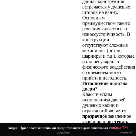
данная конструкция
встречается у душевых
шторок на ванну.
Основным
преимуществом такого
решения является его
износоустойчивость. В
конструкции
отсутствуют сложные
механизмы (петли,
шарниры и т.д.), которые
из-за регулярного
физического воздействия
со временем могут
прийти в негодность.
Исполнение полотна
двери
?
Классическим
исполнением дверей
душевых кабин и
ограждений является
прозрачное
закаленное
ударопрочное
стекло.
Оно полностью
скидка 7%
Акция! При оплате наличными предоставляется дополнительная
пропускает свет.
свернуть
подробнее