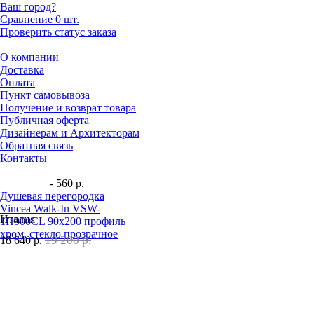
Ваш город?
Сравнение
0 шт.
Проверить статус заказа
О компании
Доставка
Оплата
Пункт самовывоза
Получение и возврат товара
Публичная оферта
Дизайнерам и Архитекторам
Обратная связь
Контакты
- 560 р.
Душевая перегородка
Vincea Walk-In VSW-
Италия
1H900CL 90х200 профиль
хром, стекло прозрачное
19 200 р.
18 640
р.