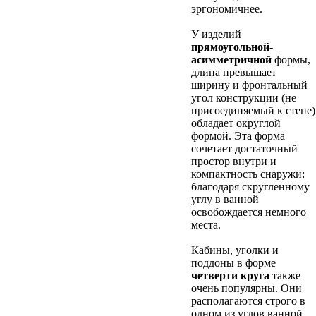
эргономичнее.
У изделий
прямоугольной-
асимметричной
формы,
длина превышает
ширину и фронтальный
угол конструкции (не
присоединяемый к стене)
обладает округлой
формой. Эта форма
сочетает достаточный
простор внутри и
компактность снаружи:
благодаря скругленному
углу в ванной
освобождается немного
места.
Кабины, уголки и
поддоны в форме
четверти круга
также
очень популярны. Они
располагаются строго в
одном из углов ванной