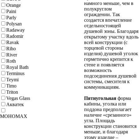
намного меньше, чем в
Orange
полукруглом
Paini
ограждении. Так
Parly
создается впечатление
Polysan
отдельностоящей
Radaway
душевой зоны. Благодаря
Radomir
открытому участку вдоль
Ravak
всей конструкции (с
торцевой стороны
Riho
изделия) душевой уголок
River
герметично крепится к
Roth
стене и появляется
Royal Bath
возможность
Terminus
подсоединения душевой
Teymi
системы, смесителя к
Timo
коммуникациям.
Triton
Vegas Glass
Пятиугольная
форма
кабины, уголка или
Акватек
поддона предполагает
наличие «срезанного»
МОНОМАХ
угла. Площадь
конструкции становится
меньше, и благодаря
этому изделие –