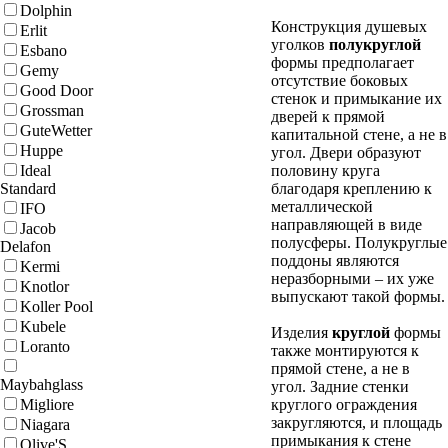
Dolphin
Конструкция душевых
Erlit
уголков
полукруглой
Esbano
формы предполагает
Gemy
отсутствие боковых
Good Door
стенок и примыкание их
Grossman
дверей к прямой
GuteWetter
капитальной стене, а не в
Huppe
угол. Двери образуют
Ideal
половину круга
Standard
благодаря креплению к
металлической
IFO
направляющей в виде
Jacob
полусферы. Полукруглые
Delafon
поддоны являются
Kermi
неразборными – их уже
Knotlor
выпускают такой формы.
Koller Pool
Kubele
Изделия
круглой
формы
Loranto
также монтируются к
прямой стене, а не в
Maybahglass
угол. Задние стенки
Migliore
круглого ограждения
закругляются, и площадь
Niagara
примыкания к стене
Olive'S