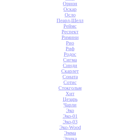
Орион
Оскар
Осло
Пеарл-Шелл
Реймс
Респект
Римини
Рио
Риф
Родос
Сигма
Синди
Скарлет
Соната
Сотис
Стокгольм
Хит
Цезарь
Чарли
Эко
Эко-01
Эко-03
Эко-Wood
Эмма
Эрика