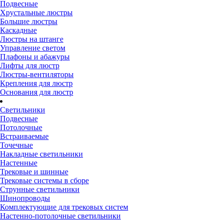
Подвесные
Хрустальные люстры
Большие люстры
Каскадные
Люстры на штанге
Управление светом
Плафоны и абажуры
Лифты для люстр
Люстры-вентиляторы
Крепления для люстр
Основания для люстр
Светильники
Подвесные
Потолочные
Встраиваемые
Точечные
Накладные светильники
Настенные
Трековые и шинные
Трековые системы в сборе
Струнные светильники
Шинопроводы
Комплектующие для трековых систем
Настенно-потолочные светильники