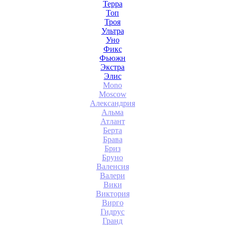
Терра
Топ
Троя
Ультра
Уно
Фикс
Фьюжн
Экстра
Элис
Mono
Moscow
Александрия
Альма
Атлант
Берта
Брава
Бриз
Бруно
Валенсия
Валери
Вики
Виктория
Вирго
Гидрус
Гранд