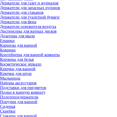
Держатели для газет и журналов
Держатели для запасных рулонов
Держатели для стаканов
Держатели для туалетной бумаги
Держатели для фена
Держатели освежителя воздуха
Диспенсеры для ватных дисков
Дозаторы для мыла
Ершики
Карнизы для ванной
Коврики
Контейнеры для ванной комнаты
Корзины для белья
Косметическое зеркало
Крючки для ванной
Крючки для штор
Мыльницы
Наборы аксессуаров
Подставки для предметов
Полки в ванную комнату
Полотенцедержатели
Поручни для ванной
Сиденья
Скребки
Стаканы для ванной