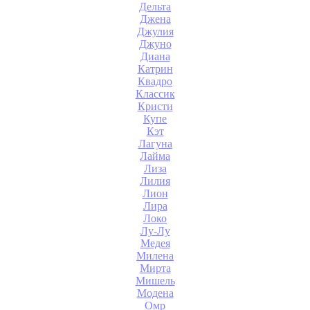
Дельта
Джена
Джулия
Джуно
Диана
Катрин
Квадро
Классик
Кристи
Купе
Кэт
Лагуна
Лайма
Лиза
Лилия
Лион
Лира
Локо
Лу-Лу
Медея
Милена
Мирта
Мишель
Модена
Омр