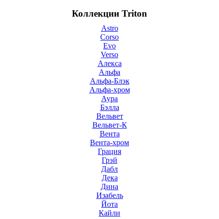
Коллекции Triton
Astro
Corso
Evo
Verso
Алекса
Альфа
Альфа-Блэк
Альфа-хром
Аура
Бэлла
Вельвет
Вельвет-К
Вента
Вента-хром
Грация
Грэй
Дабл
Дека
Дина
Изабель
Йота
Кайли