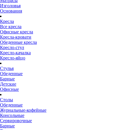
Матрасы
Изголовья
Основания
Кресла
Все кресла
Офисные кресла
Кресла-кровати
Обеденные кресла
Кресло-стул
Кресло-качалка
Кресло-яйцо
Стулья
Обеденные
Барные
Детские
Офисные
Столы
Обеденные
Журнальные-кофейные
Консольные
Сервировочные
Барные