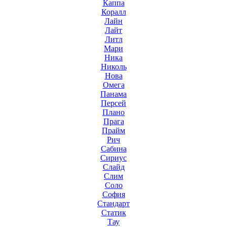
Каппа
Коралл
Лайн
Лайт
Литл
Мари
Ника
Николь
Нова
Омега
Панама
Персей
Плано
Прага
Прайм
Рич
Сабина
Сириус
Слайд
Слим
Соло
София
Стандарт
Статик
Тау