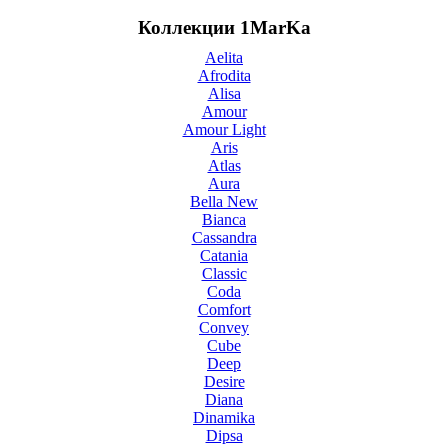
Коллекции 1MarKa
Aelita
Afrodita
Alisa
Amour
Amour Light
Aris
Atlas
Aura
Bella New
Bianca
Cassandra
Catania
Classic
Coda
Comfort
Convey
Cube
Deep
Desire
Diana
Dinamika
Dipsa