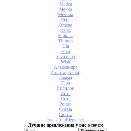
Medea
Melora
Messina
Nega
Omega
Relax
Sirakusa
Thomas
Uta
Viva
Viva maxi
Wish
Александра
Аэлита (Aelita)
Гамма
Гера
Ипсилон
Йота
Нота
Рондо
Сигма
Сюита
Элегант (Elegance)
Лучшие предложения у вас в почте