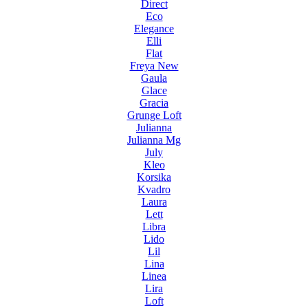
Direct
Eco
Elegance
Elli
Flat
Freya New
Gaula
Glace
Gracia
Grunge Loft
Julianna
Julianna Mg
July
Kleo
Korsika
Kvadro
Laura
Lett
Libra
Lido
Lil
Lina
Linea
Lira
Loft