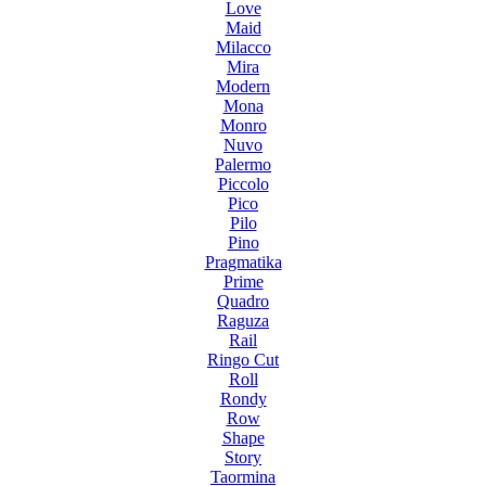
Love
Maid
Milacco
Mira
Modern
Mona
Monro
Nuvo
Palermo
Piccolo
Pico
Pilo
Pino
Pragmatika
Prime
Quadro
Raguza
Rail
Ringo Cut
Roll
Rondy
Row
Shape
Story
Taormina