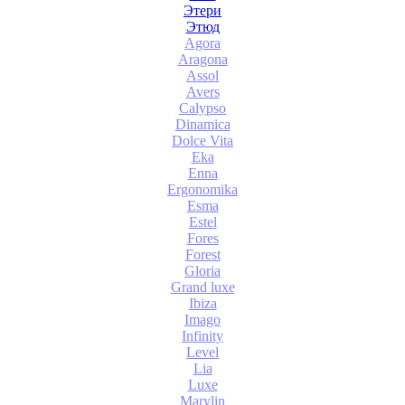
Этери
Этюд
Agora
Aragona
Assol
Avers
Calypso
Dinamica
Dolce Vita
Eka
Enna
Ergonomika
Esma
Estel
Fores
Forest
Gloria
Grand luxe
Ibiza
Imago
Infinity
Level
Lia
Luxe
Marylin