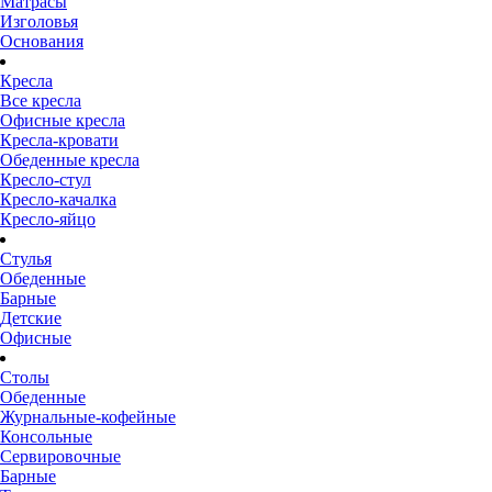
Матрасы
Изголовья
Основания
Кресла
Все кресла
Офисные кресла
Кресла-кровати
Обеденные кресла
Кресло-стул
Кресло-качалка
Кресло-яйцо
Стулья
Обеденные
Барные
Детские
Офисные
Столы
Обеденные
Журнальные-кофейные
Консольные
Сервировочные
Барные