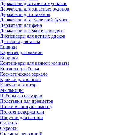
Держатели для газет и журналов
Держатели для запасных рулонов
Держатели для стаканов
Держатели для туалетной бумаги
Держатели для фена
Держатели освежителя воздуха
Диспенсеры для ватных дисков
Дозаторы для мыла
Ершики
Карнизы для ванной
Коврики
Контейнеры для ванной комнаты
Корзины для белья
Косметическое зеркало
Крючки для ванной
Крючки для штор
Мыльницы
Наборы аксессуаров
Подставки для предметов
Полки в ванную комнату
Полотенцедержатели
Поручни для ванной
Сиденья
Скребки
Стаканы для ванной