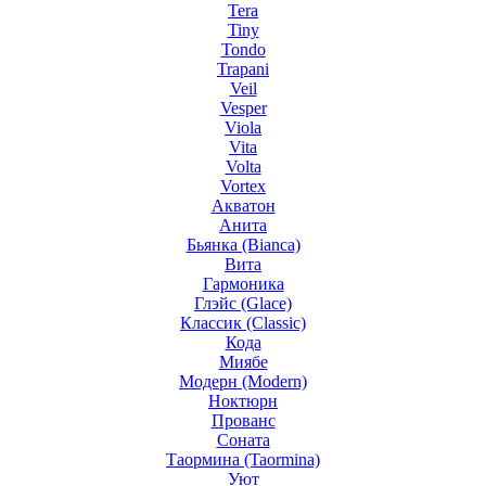
Tera
Tiny
Tondo
Trapani
Veil
Vesper
Viola
Vita
Volta
Vortex
Акватон
Анита
Бьянка (Bianca)
Вита
Гармоника
Глэйс (Glace)
Классик (Classic)
Кода
Миябе
Модерн (Modern)
Ноктюрн
Прованс
Соната
Таормина (Taormina)
Уют