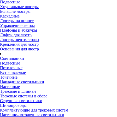
Подвесные
Хрустальные люстры
Большие люстры
Каскадные
Люстры на штанге
Управление светом
Плафоны и абажуры
Лифты для люстр
Люстры-вентиляторы
Крепления для люстр
Основания для люстр
Светильники
Подвесные
Потолочные
Встраиваемые
Точечные
Накладные светильники
Настенные
Трековые и шинные
Трековые системы в сборе
Струнные светильники
Шинопроводы
Комплектующие для трековых систем
Настенно-потолочные светильники