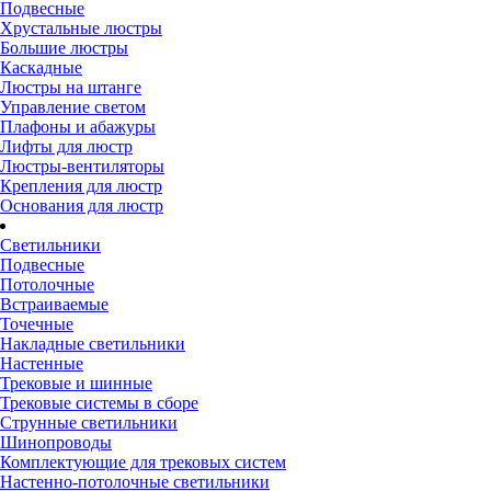
Подвесные
Хрустальные люстры
Большие люстры
Каскадные
Люстры на штанге
Управление светом
Плафоны и абажуры
Лифты для люстр
Люстры-вентиляторы
Крепления для люстр
Основания для люстр
Светильники
Подвесные
Потолочные
Встраиваемые
Точечные
Накладные светильники
Настенные
Трековые и шинные
Трековые системы в сборе
Струнные светильники
Шинопроводы
Комплектующие для трековых систем
Настенно-потолочные светильники