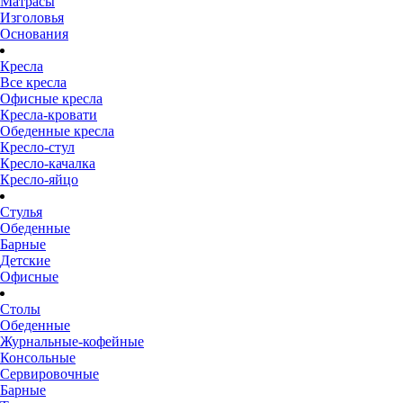
Матрасы
Изголовья
Основания
Кресла
Все кресла
Офисные кресла
Кресла-кровати
Обеденные кресла
Кресло-стул
Кресло-качалка
Кресло-яйцо
Стулья
Обеденные
Барные
Детские
Офисные
Столы
Обеденные
Журнальные-кофейные
Консольные
Сервировочные
Барные