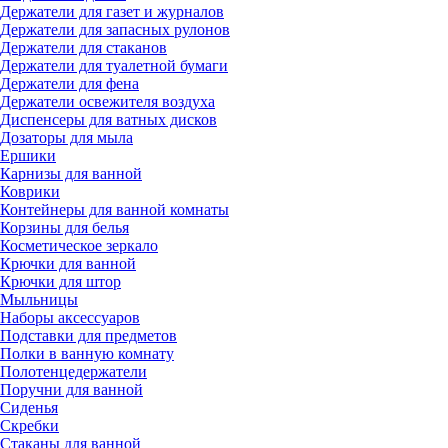
Держатели для газет и журналов
Держатели для запасных рулонов
Держатели для стаканов
Держатели для туалетной бумаги
Держатели для фена
Держатели освежителя воздуха
Диспенсеры для ватных дисков
Дозаторы для мыла
Ершики
Карнизы для ванной
Коврики
Контейнеры для ванной комнаты
Корзины для белья
Косметическое зеркало
Крючки для ванной
Крючки для штор
Мыльницы
Наборы аксессуаров
Подставки для предметов
Полки в ванную комнату
Полотенцедержатели
Поручни для ванной
Сиденья
Скребки
Стаканы для ванной