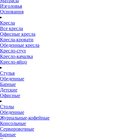
Матрасы
Изголовья
Основания
Кресла
Все кресла
Офисные кресла
Кресла-кровати
Обеденные кресла
Кресло-стул
Кресло-качалка
Кресло-яйцо
Стулья
Обеденные
Барные
Детские
Офисные
Столы
Обеденные
Журнальные-кофейные
Консольные
Сервировочные
Барные