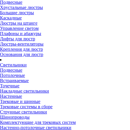
Подвесные
Хрустальные люстры
Большие люстры
Каскадные
Люстры на штанге
Управление светом
Плафоны и абажуры
Лифты для люстр
Люстры-вентиляторы
Крепления для люстр
Основания для люстр
Светильники
Подвесные
Потолочные
Встраиваемые
Точечные
Накладные светильники
Настенные
Трековые и шинные
Трековые системы в сборе
Струнные светильники
Шинопроводы
Комплектующие для трековых систем
Настенно-потолочные светильники