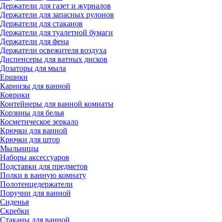
Держатели для газет и журналов
Держатели для запасных рулонов
Держатели для стаканов
Держатели для туалетной бумаги
Держатели для фена
Держатели освежителя воздуха
Диспенсеры для ватных дисков
Дозаторы для мыла
Ершики
Карнизы для ванной
Коврики
Контейнеры для ванной комнаты
Корзины для белья
Косметическое зеркало
Крючки для ванной
Крючки для штор
Мыльницы
Наборы аксессуаров
Подставки для предметов
Полки в ванную комнату
Полотенцедержатели
Поручни для ванной
Сиденья
Скребки
Стаканы для ванной