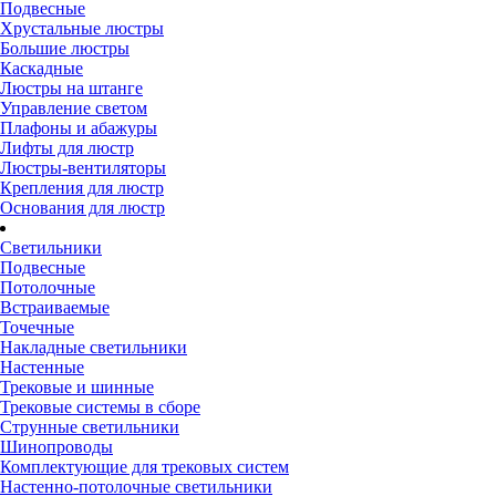
Подвесные
Хрустальные люстры
Большие люстры
Каскадные
Люстры на штанге
Управление светом
Плафоны и абажуры
Лифты для люстр
Люстры-вентиляторы
Крепления для люстр
Основания для люстр
Светильники
Подвесные
Потолочные
Встраиваемые
Точечные
Накладные светильники
Настенные
Трековые и шинные
Трековые системы в сборе
Струнные светильники
Шинопроводы
Комплектующие для трековых систем
Настенно-потолочные светильники