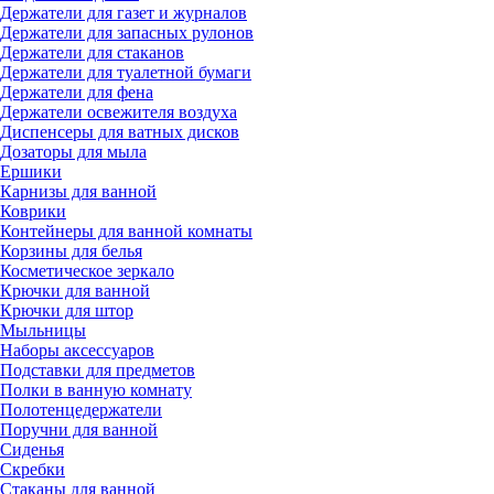
Держатели для газет и журналов
Держатели для запасных рулонов
Держатели для стаканов
Держатели для туалетной бумаги
Держатели для фена
Держатели освежителя воздуха
Диспенсеры для ватных дисков
Дозаторы для мыла
Ершики
Карнизы для ванной
Коврики
Контейнеры для ванной комнаты
Корзины для белья
Косметическое зеркало
Крючки для ванной
Крючки для штор
Мыльницы
Наборы аксессуаров
Подставки для предметов
Полки в ванную комнату
Полотенцедержатели
Поручни для ванной
Сиденья
Скребки
Стаканы для ванной