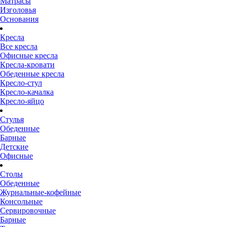
Матрасы
Изголовья
Основания
Кресла
Все кресла
Офисные кресла
Кресла-кровати
Обеденные кресла
Кресло-стул
Кресло-качалка
Кресло-яйцо
Стулья
Обеденные
Барные
Детские
Офисные
Столы
Обеденные
Журнальные-кофейные
Консольные
Сервировочные
Барные