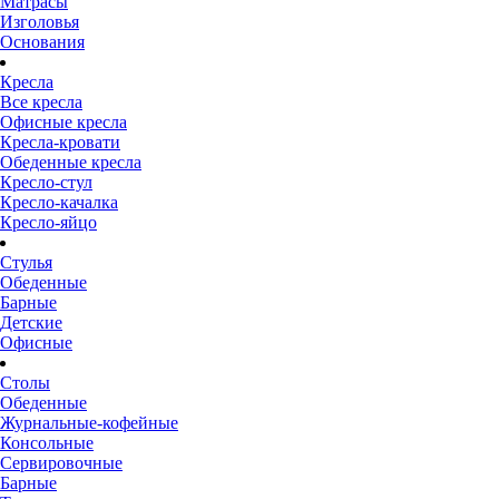
Матрасы
Изголовья
Основания
Кресла
Все кресла
Офисные кресла
Кресла-кровати
Обеденные кресла
Кресло-стул
Кресло-качалка
Кресло-яйцо
Стулья
Обеденные
Барные
Детские
Офисные
Столы
Обеденные
Журнальные-кофейные
Консольные
Сервировочные
Барные