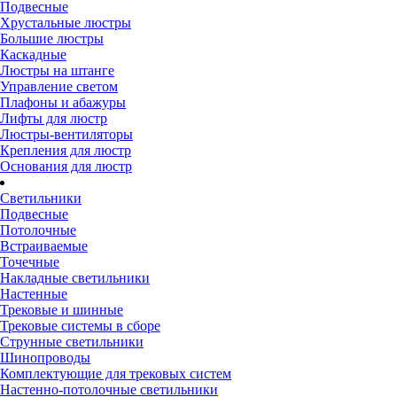
Подвесные
Хрустальные люстры
Большие люстры
Каскадные
Люстры на штанге
Управление светом
Плафоны и абажуры
Лифты для люстр
Люстры-вентиляторы
Крепления для люстр
Основания для люстр
Светильники
Подвесные
Потолочные
Встраиваемые
Точечные
Накладные светильники
Настенные
Трековые и шинные
Трековые системы в сборе
Струнные светильники
Шинопроводы
Комплектующие для трековых систем
Настенно-потолочные светильники