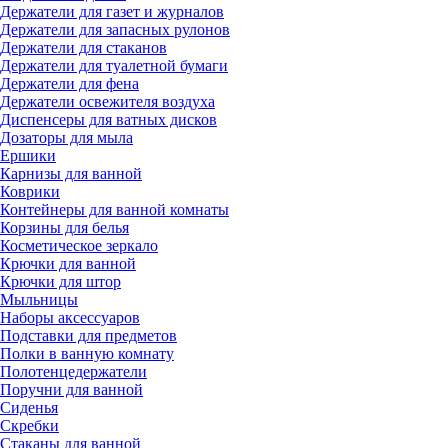
Держатели для газет и журналов
Держатели для запасных рулонов
Держатели для стаканов
Держатели для туалетной бумаги
Держатели для фена
Держатели освежителя воздуха
Диспенсеры для ватных дисков
Дозаторы для мыла
Ершики
Карнизы для ванной
Коврики
Контейнеры для ванной комнаты
Корзины для белья
Косметическое зеркало
Крючки для ванной
Крючки для штор
Мыльницы
Наборы аксессуаров
Подставки для предметов
Полки в ванную комнату
Полотенцедержатели
Поручни для ванной
Сиденья
Скребки
Стаканы для ванной