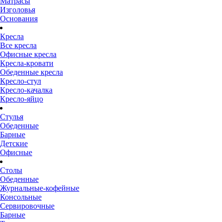
Матрасы
Изголовья
Основания
Кресла
Все кресла
Офисные кресла
Кресла-кровати
Обеденные кресла
Кресло-стул
Кресло-качалка
Кресло-яйцо
Стулья
Обеденные
Барные
Детские
Офисные
Столы
Обеденные
Журнальные-кофейные
Консольные
Сервировочные
Барные