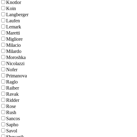
Knotlor
Koin
Langberger
Laufen
Lemark
Maretti
Migliore
Milacio
Milardo
Moroshka
Nicolazzi
Nofer
Primanova
Raglo
Raiber
Ravak
Ridder
Rose
Rush
Sancos
Sapho
Savol
Shevanik