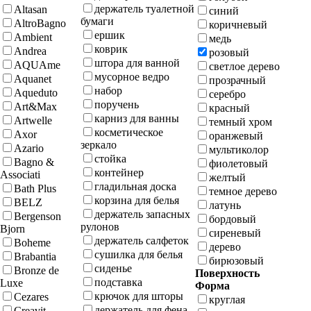
держатель туалетной
Altasan
синий
бумаги
AltroBagno
коричневый
ершик
Ambient
медь
коврик
Andrea
розовый
штора для ванной
AQUAme
светлое дерево
мусорное ведро
Aquanet
прозрачный
набор
Aqueduto
серебро
поручень
Art&Max
красный
карниз для ванны
Artwelle
темный хром
косметическое
Axor
оранжевый
зеркало
Azario
мультиколор
стойка
Bagno &
фиолетовый
контейнер
Associati
желтый
гладильная доска
Bath Plus
темное дерево
корзина для белья
BELZ
латунь
держатель запасных
Bergenson
бордовый
рулонов
Bjorn
сиреневый
держатель салфеток
Boheme
дерево
сушилка для белья
Brabantia
бирюзовый
сиденье
Bronze de
Поверхность
подставка
Luxe
Форма
крючок для шторы
Cezares
круглая
держатель для фена
Creavit