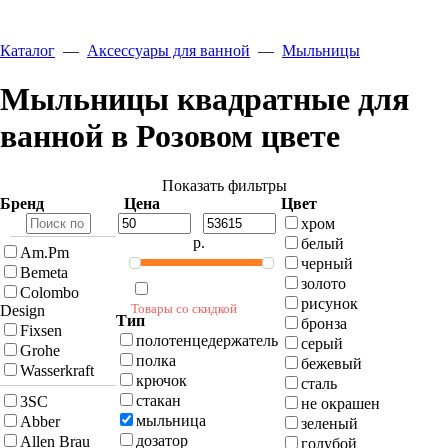
Каталог
—
Аксессуары для ванной
—
Мыльницы
Мыльницы квадратные для
ванной в Розовом цвете
Показать фильтры
Бренд
Цена
Цвет
хром
р.
белый
Am.Pm
черный
Bemeta
золото
Colombo
рисунок
Товары со скидкой
Design
Тип
бронза
Fixsen
полотенцедержатель
серый
Grohe
полка
бежевый
Wasserkraft
крючок
сталь
стакан
3SC
не окрашен
мыльница
Abber
зеленый
дозатор
Allen Brau
голубой