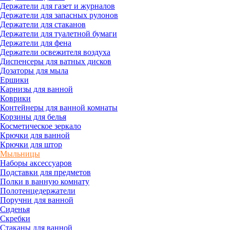
Держатели для газет и журналов
Держатели для запасных рулонов
Держатели для стаканов
Держатели для туалетной бумаги
Держатели для фена
Держатели освежителя воздуха
Диспенсеры для ватных дисков
Дозаторы для мыла
Ершики
Карнизы для ванной
Коврики
Контейнеры для ванной комнаты
Корзины для белья
Косметическое зеркало
Крючки для ванной
Крючки для штор
Мыльницы
Наборы аксессуаров
Подставки для предметов
Полки в ванную комнату
Полотенцедержатели
Поручни для ванной
Сиденья
Скребки
Стаканы для ванной