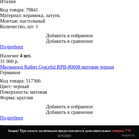
Италия
Код товара:
79841
Материал:
керамика, латунь
Монтаж:
настольный
Количество, шт:
1
Добавить в избранное
Добавить в сравнение
Подробнее
Наличие
4
шт.
31 900
р.
Мыльница Raiber Graceful RPB-80008 матовая черная
Германия
Код товара:
517366
Цвет:
черный
Поверхность:
матовая
Форма:
круглая
Добавить в избранное
Добавить в сравнение
Подробнее
Наличие
4
шт.
скидка 7%
Акция! При оплате наличными предоставляется дополнительная
2 967
р.
свернуть
подробнее
Посмотреть все товары из категории