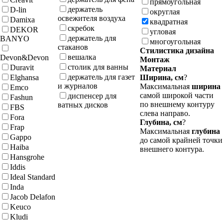
прямоугольная
держатель
D-lin
округлая
освежителя воздуха
Damixa
квадратная
скребок
DEKOR
угловая
держатель для
BANYO
многоугольная
стаканов
Стилистика дизайна
вешалка
Devon&Devon
Монтаж
столик для ванны
Duravit
Материал
держатель для газет
Elghansa
Ширина, см
?
и журналов
Максимальная
ширина
Emco
самой широкой части
диспенсер для
Fashun
по внешнему контуру
ватных дисков
FBS
слева направо.
Fora
Глубина, см
?
Frap
Максимальная
глубина
Gappo
до самой крайней точки
Haiba
внешнего контура.
Hansgrohe
Iddis
Ideal Standard
Inda
Jacob Delafon
Keuco
Kludi