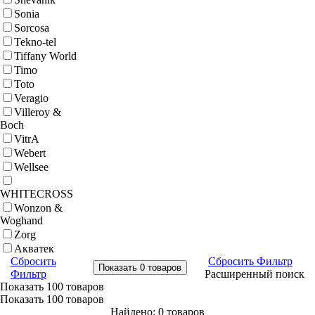
Sonia
Sorcosa
Tekno-tel
Tiffany World
Timo
Toto
Veragio
Villeroy &
Boch
VitrA
Webert
Wellsee
WHITECROSS
Wonzon &
Woghand
Zorg
Акватек
Сбросить
Сбросить Фильтр
Фильтр
Расширенный поиск
Показать
100 товаров
Показать
100 товаров
Найдено: 0 товаров