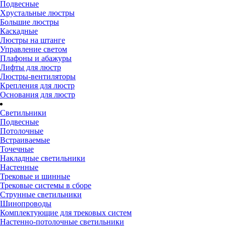
Подвесные
Хрустальные люстры
Большие люстры
Каскадные
Люстры на штанге
Управление светом
Плафоны и абажуры
Лифты для люстр
Люстры-вентиляторы
Крепления для люстр
Основания для люстр
Светильники
Подвесные
Потолочные
Встраиваемые
Точечные
Накладные светильники
Настенные
Трековые и шинные
Трековые системы в сборе
Струнные светильники
Шинопроводы
Комплектующие для трековых систем
Настенно-потолочные светильники