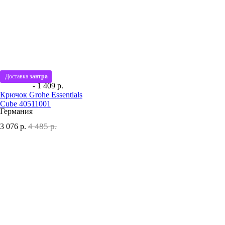
Доставка
завтра
- 1 409 р.
Крючок Grohe Essentials
Cube 40511001
Германия
4 485 р.
3 076
р.