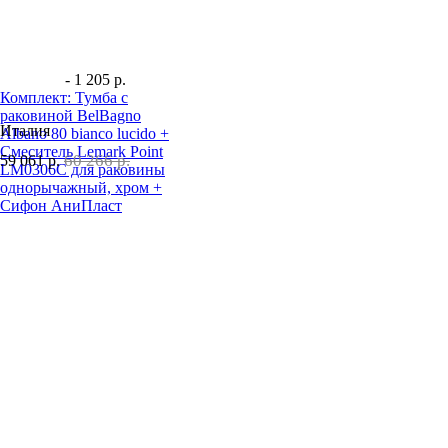
- 1 205 р.
Комплект: Тумба с
раковиной BelBagno
Италия
Albano 80 bianco lucido +
Смеситель Lemark Point
60 266 р.
59 061
р.
LM0306C для раковины
однорычажный, хром +
Сифон АниПласт