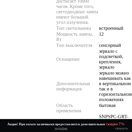
достигает 10000
часов. Кроме того,
светодиодные лампа
имеют большой
угол излучения.
Тип светильника
встроенный
Мощность лампы,
12
Вт
Тип выключателя
сенсорный
зеркало с
подсветкой,
Оснащение
крепления,
зеркало
зеркало можно
навешивать как
Дополнительная
в вертикальном
информация
так и в
горизонтальном
положениях
Область
бытовая
применения
SNPSPC-GRT-
Артикул
1000-800-LED-
скидка 7%
Акция! При оплате наличными предоставляется дополнительная
TCH
свернуть
подробнее