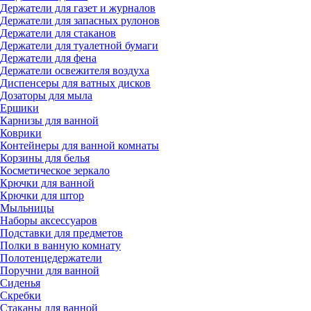
Держатели для газет и журналов
Держатели для запасных рулонов
Держатели для стаканов
Держатели для туалетной бумаги
Держатели для фена
Держатели освежителя воздуха
Диспенсеры для ватных дисков
Дозаторы для мыла
Ершики
Карнизы для ванной
Коврики
Контейнеры для ванной комнаты
Корзины для белья
Косметическое зеркало
Крючки для ванной
Крючки для штор
Мыльницы
Наборы аксессуаров
Подставки для предметов
Полки в ванную комнату
Полотенцедержатели
Поручни для ванной
Сиденья
Скребки
Стаканы для ванной