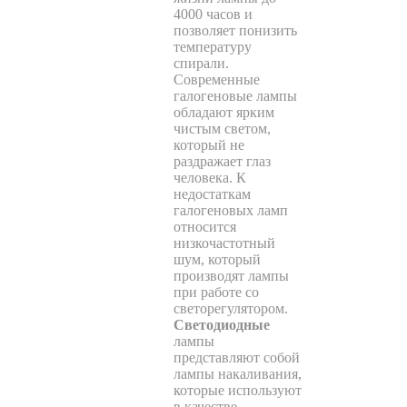
4000 часов и
позволяет понизить
температуру
спирали.
Современные
галогеновые лампы
обладают ярким
чистым светом,
который не
раздражает глаз
человека. К
недостаткам
галогеновых ламп
относится
низкочастотный
шум, который
производят лампы
при работе со
светорегулятором.
Светодиодные
лампы
представляют собой
лампы накаливания,
которые используют
в качестве