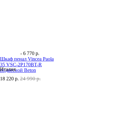
- 6 770 р.
Шкаф пенал Vincea Paola
35 VSC-2P170BT-R
Италия
подвесной Beton
24 990 р.
18 220
р.