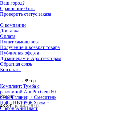
Ваш город?
Сравнение
0 шт.
Проверить статус заказа
О компании
Доставка
Оплата
Пункт самовывоза
Получение и возврат товара
Публичная оферта
Дизайнерам и Архитекторам
Обратная связь
Контакты
- 895 р.
Комплект: Тумба с
раковиной Am.Pm Gem 60
Россия
белый глянец + Смеситель
Haiba HB10506 Хром +
44 790 р.
43 895
р.
Сифон АниПласт