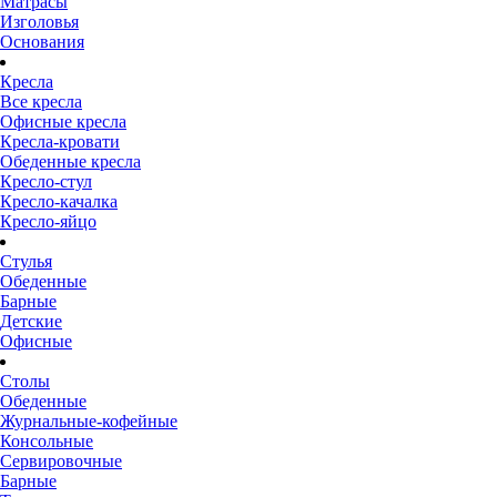
Матрасы
Изголовья
Основания
Кресла
Все кресла
Офисные кресла
Кресла-кровати
Обеденные кресла
Кресло-стул
Кресло-качалка
Кресло-яйцо
Стулья
Обеденные
Барные
Детские
Офисные
Столы
Обеденные
Журнальные-кофейные
Консольные
Сервировочные
Барные