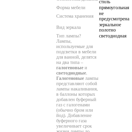
стиль
Форма мебели
прямоугольная
не
Система хранения
предусмотрена
зеркальное
Вид зеркала
полотно
Тип лампы
?
светодиодная
Лампы,
используемые для
подсветки в мебели
для ванной, делятся
на два типа –
галогеновые
и
светодиодные
.
Галогеновые
лампы
представляют собой
лампы накаливания,
в баллоны которых
добавлен буферный
газ с галогенами
(обычно бром или
йод). Добавление
буферного газа
увеличивает срок
жизни лампы до