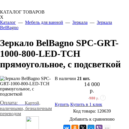
КАТАЛОГ ТОВАРОВ
X
Каталог
—
Мебель для ванной
—
Зеркала
—
Зеркала
BelBagno
Зеркало BelBagno SPC-GRT-
1000-800-LED-TCH
прямоугольное, с подсветкой
В наличии
21
шт.
14 000
р.
?
-980
р.
Оплата:
Картой,
Купить
Купить в 1 клик
наличными, безналичным
Код товара:
120639
переводом
Добавить к сравнению