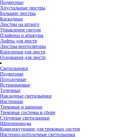
Подвесные
Хрустальные люстры
Большие люстры
Каскадные
Люстры на штанге
Управление светом
Плафоны и абажуры
Лифты для люстр
Люстры-вентиляторы
Крепления для люстр
Основания для люстр
Светильники
Подвесные
Потолочные
Встраиваемые
Точечные
Накладные светильники
Настенные
Трековые и шинные
Трековые системы в сборе
Струнные светильники
Шинопроводы
Комплектующие для трековых систем
Настенно-потолочные светильники