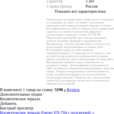
Гарантия
5 лет
Страна бренда
Россия
Показать все характеристики
Технические характеристики товара могут отличаться
от указанных на сайте, уточняйте технические
характеристики товара на момент покупки и оплаты.
Вся информация на сайте о товарах носит справочный
характер и не является публичной офертой в
соответствии с пунктом 2 статьи 437 ГК РФ.
Убедительно просим Вас при покупке проверять
наличие желаемых функций и характеристик.
Внешний вид, оттенок изделия может отличаться от
иллюстраций, представленных на нашем сайте.
Фотографии товара на сайте являются
ознакомительными, и в зависимости от партии, а так
же свойств цветопередачи изображения на экране
вашего устройства, могут иметь разные оттенки цвета.
Несовпадение внешнего вида и комплектности
реального товара с фотографиями и описанием на
сайте не является показателем ненадлежащего качества
товара. Товаром ненадлежащего качества является
товар, который неисправен и не может работать
надлежащим образом. Габариты, вес, расположение
отверстий для подводки так же могут отличаться в
зависимости от партий.
В комплекте
1 товар
на сумму:
5190
Купить
р.
Дополнительные опции
Косметическое зеркало
Добавить
Быстрый просмотр
Косметическое зеркало Energy EN-704 с подсветкой, с