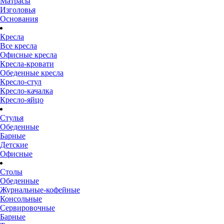
Матрасы
Изголовья
Основания
Кресла
Все кресла
Офисные кресла
Кресла-кровати
Обеденные кресла
Кресло-стул
Кресло-качалка
Кресло-яйцо
Стулья
Обеденные
Барные
Детские
Офисные
Столы
Обеденные
Журнальные-кофейные
Консольные
Сервировочные
Барные