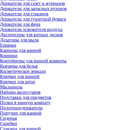
Держатели для газет и журналов
Держатели для запасных рулонов
Держатели для стаканов
Держатели для туалетной бумаги
Держатели для фена
Держатели освежителя воздуха
Диспенсеры для ватных дисков
Дозаторы для мыла
Ершики
Карнизы для ванной
Коврики
Контейнеры для ванной комнаты
Корзины для белья
Косметическое зеркало
Крючки для ванной
Крючки для штор
Мыльницы
Наборы аксессуаров
Подставки для предметов
Полки в ванную комнату
Полотенцедержатели
Поручни для ванной
Сиденья
Скребки
Стаканы для ванной