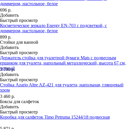
диммером, настольное, белое
696
р.
Добавить
Быстрый просмотр
Косметическое зеркало Energy EN-703 с подсветкой, с
диммером, настольное, белое
899
р.
Стойки для ванной
Добавить
Быстрый просмотр
Держатель стойка для туалетной бумаги Mats с подвесным
ершиком для туалета, напольный металлический, высота 67 см,
черный
3 790
р.
Добавить
Быстрый просмотр
Стойка Azario Altre AZ-421 для туалета, напольная, глянцевый
хром
3 460
р.
Боксы для салфеток
Добавить
Быстрый просмотр
Коробка для салфеток Timo Petruma 15244/18 подвесная
5 871
р.