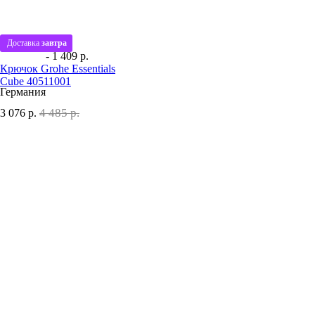
Доставка
завтра
- 1 409 р.
Крючок Grohe Essentials
Cube 40511001
Германия
4 485 р.
3 076
р.