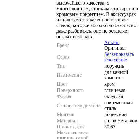
высочайшего качества, с
многослойным, стойким к истиранию
хромовым покрытием. В аксессуарах
используется закаленное матовое
стекло, которое абсолютно безопасно:
даже разбиваясь, оно не оставляет
острых осколков.
Am.Pm
Бренд
Оригинал
Sense
показать
Серия
всю серию
Тип
поручень
для ванной
Назначение
комнаты
Цвет
хром
Поверхность
глянцевая
Форма
округлая
современный
Стилистика дизайна
стиль
Монтаж
подвесной
Материал
сплав металлов
Ширина, см
?
30.67
Максимальная
ширина
самой