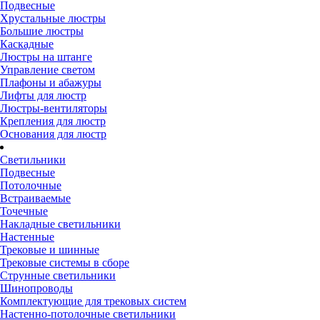
Подвесные
Хрустальные люстры
Большие люстры
Каскадные
Люстры на штанге
Управление светом
Плафоны и абажуры
Лифты для люстр
Люстры-вентиляторы
Крепления для люстр
Основания для люстр
Светильники
Подвесные
Потолочные
Встраиваемые
Точечные
Накладные светильники
Настенные
Трековые и шинные
Трековые системы в сборе
Струнные светильники
Шинопроводы
Комплектующие для трековых систем
Настенно-потолочные светильники