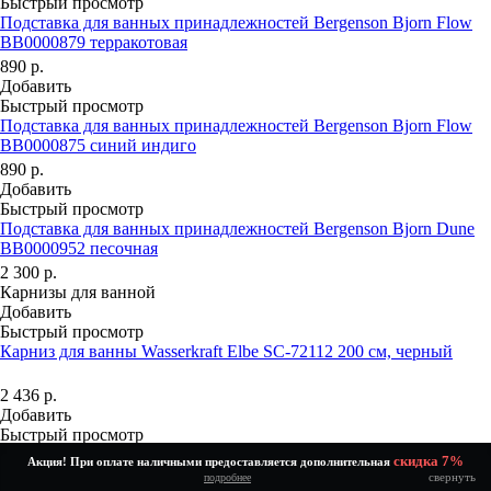
Быстрый просмотр
Подставка для ванных принадлежностей Bergenson Bjorn Flow
BB0000879 терракотовая
890
р.
Добавить
Быстрый просмотр
Подставка для ванных принадлежностей Bergenson Bjorn Flow
BB0000875 синий индиго
890
р.
Добавить
Быстрый просмотр
Подставка для ванных принадлежностей Bergenson Bjorn Dune
BB0000952 песочная
2 300
р.
Карнизы для ванной
Добавить
Быстрый просмотр
Карниз для ванны Wasserkraft Elbe SC-72112 200 см, черный
2 436
р.
Добавить
Быстрый просмотр
Карниз для ванны Wasserkraft Kammel SC-831120 200 см, белый
скидка 7%
Акция! При оплате наличными предоставляется дополнительная
свернуть
подробнее