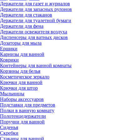
Держатели для газет и журналов
Держатели для запасных рулонов
Держатели для стаканов
Держатели для туалетной бумаги
Держатели для фена
Держатели освежителя воздуха
Диспенсеры для ватных дисков
Дозаторы для мыла
Ершики
Карнизы для ванной
Коврики
Контейнеры для ванной комнаты
Корзины для белья
Косметическое зеркало
Крючки для ванной
Крючки для штор
Мыльницы
Наборы аксессуаров
Подставки для предметов
Полки в ванную комнату
Полотенцедержатели
Поручни для ванной
Сиденья
Скребки
Стаканы для ванной