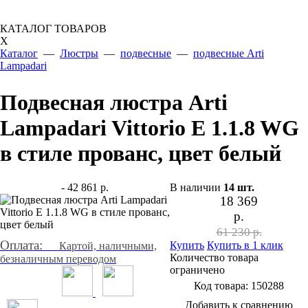
КАТАЛОГ ТОВАРОВ
X
Каталог
—
Люстры
—
подвесные
—
подвесные Arti
Lampadari
Подвесная люстра Arti
Lampadari Vittorio E 1.1.8 WG
в стиле прованс, цвет белый
- 42 861 р.
В наличии
14
шт.
18 369
р.
61 230 р.
Оплата:
Купить
Купить в 1 клик
Картой, наличными,
Количество товара
безналичным переводом
ограничено
Код товара:
150288
Добавить к сравнению