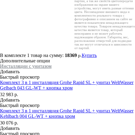
партии, а так же свойств цветопередачи
изображения на экране вашего
устройства, могут иметь разные оттенки
цвета. Несовпадение внешнего вида и
комплектности реального товара с
фотографиями и описанием на сайте не
является показателем ненадлежащего
качества товара. Товаром ненадлежащего
качества является товар, который
неисправен и не может работать
надлежащим образом. Габариты, вес,
расположение отверстий для подводки
так же могут отличаться в зависимости
от партий.
В комплекте
1 товар
на сумму:
18369
Купить
р.
Дополнительные опции
Инсталляции с унитазом
Добавить
Быстрый просмотр
Комплект 3 в 1 инсталляция Grohe Rapid SL + унитаз WeltWasser
Gelbach 043 GL-WT + кнопка хром
32 983
р.
Добавить
Быстрый просмотр
Комплект 3 в 1 инсталляция Grohe Rapid SL + унитаз WeltWasser
Kehlbach 004 GL-WT + кнопка хром
30 076
р.
Добавить
Быстрый просмотр