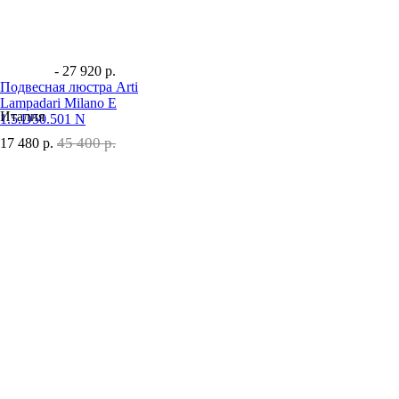
- 27 920 р.
Подвесная люстра Arti
Lampadari Milano E
Италия
1.5.D50.501 N
45 400 р.
17 480
р.