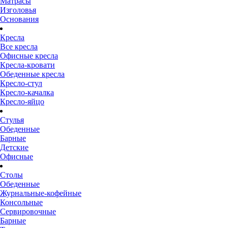
Матрасы
Изголовья
Основания
Кресла
Все кресла
Офисные кресла
Кресла-кровати
Обеденные кресла
Кресло-стул
Кресло-качалка
Кресло-яйцо
Стулья
Обеденные
Барные
Детские
Офисные
Столы
Обеденные
Журнальные-кофейные
Консольные
Сервировочные
Барные