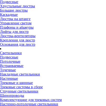
Подвесные
Хрустальные люстры
Большие люстры
Каскадные
Люстры на штанге
Управление светом
Плафоны и абажуры
Лифты для люстр
Люстры-вентиляторы
Крепления для люстр
Основания для люстр
Светильники
Подвесные
Потолочные
Встраиваемые
Точечные
Накладные светильники
Настенные
Трековые и шинные
Трековые системы в сборе
Струнные светильники
Шинопроводы
Комплектующие для трековых систем
Настенно-потолочные светильники