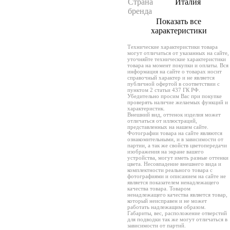
Страна
Италия
бренда
Показать все
характеристики
Технические характеристики товара
могут отличаться от указанных на сайте,
уточняйте технические характеристики
товара на момент покупки и оплаты. Вся
информация на сайте о товарах носит
справочный характер и не является
публичной офертой в соответствии с
пунктом 2 статьи 437 ГК РФ.
Убедительно просим Вас при покупке
проверять наличие желаемых функций и
характеристик.
Внешний вид, оттенок изделия может
отличаться от иллюстраций,
представленных на нашем сайте.
Фотографии товара на сайте являются
ознакомительными, и в зависимости от
партии, а так же свойств цветопередачи
изображения на экране вашего
устройства, могут иметь разные оттенки
цвета. Несовпадение внешнего вида и
комплектности реального товара с
фотографиями и описанием на сайте не
является показателем ненадлежащего
качества товара. Товаром
ненадлежащего качества является товар,
который неисправен и не может
работать надлежащим образом.
Габариты, вес, расположение отверстий
для подводки так же могут отличаться в
зависимости от партий.