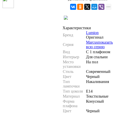
Характеристики
Lumion
Бренд
Оригинал
Marcus
показать
Серия
всю серию
Вид
С 1 плафоном
Интерьер
Для спальни
Место
На пол
установки
Стиль
Современный
Цвет
Черный
Тип
Накаливания
лампочки
Тип цоколя
E14
Материал
Текстильные
Форма
Конусный
плафона
Цвет
Черный