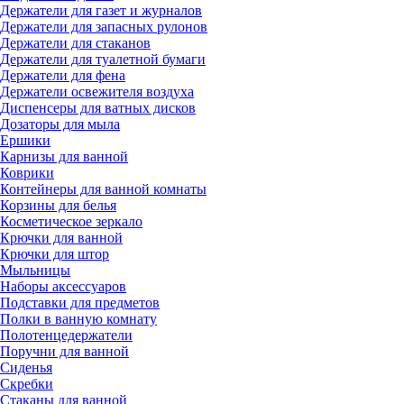
Держатели для газет и журналов
Держатели для запасных рулонов
Держатели для стаканов
Держатели для туалетной бумаги
Держатели для фена
Держатели освежителя воздуха
Диспенсеры для ватных дисков
Дозаторы для мыла
Ершики
Карнизы для ванной
Коврики
Контейнеры для ванной комнаты
Корзины для белья
Косметическое зеркало
Крючки для ванной
Крючки для штор
Мыльницы
Наборы аксессуаров
Подставки для предметов
Полки в ванную комнату
Полотенцедержатели
Поручни для ванной
Сиденья
Скребки
Стаканы для ванной