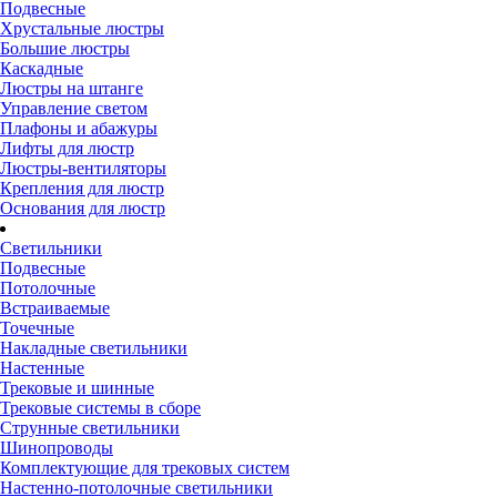
Подвесные
Хрустальные люстры
Большие люстры
Каскадные
Люстры на штанге
Управление светом
Плафоны и абажуры
Лифты для люстр
Люстры-вентиляторы
Крепления для люстр
Основания для люстр
Светильники
Подвесные
Потолочные
Встраиваемые
Точечные
Накладные светильники
Настенные
Трековые и шинные
Трековые системы в сборе
Струнные светильники
Шинопроводы
Комплектующие для трековых систем
Настенно-потолочные светильники