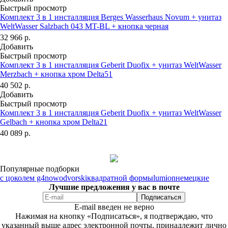
Быстрый просмотр
Комплект 3 в 1 инсталляция Berges Wasserhaus Novum + унитаз
WeltWasser Salzbach 043 MT-BL + кнопка черная
32 966
р.
Добавить
Быстрый просмотр
Комплект 3 в 1 инсталляция Geberit Duofix + унитаз WeltWasser
Merzbach + кнопка хром Delta51
40 502
р.
Добавить
Быстрый просмотр
Комплект 3 в 1 инсталляция Geberit Duofix + унитаз WeltWasser
Gelbach + кнопка хром Delta21
40 089
р.
Популярные подборки
с цоколем g4
nowodvorski
квадратной формы
lumion
немецкие
Лучшие предложения у вас в почте
E-mail введен не верно
Нажимая на кнопку «Подписаться», я подтверждаю, что
указанный выше адрес электронной почты, принадлежит лично