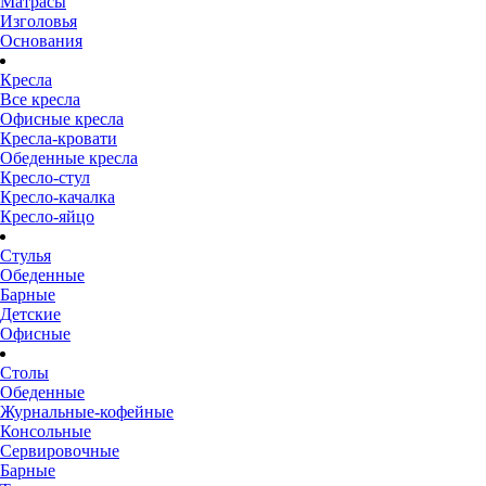
Матрасы
Изголовья
Основания
Кресла
Все кресла
Офисные кресла
Кресла-кровати
Обеденные кресла
Кресло-стул
Кресло-качалка
Кресло-яйцо
Стулья
Обеденные
Барные
Детские
Офисные
Столы
Обеденные
Журнальные-кофейные
Консольные
Сервировочные
Барные