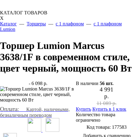
КАТАЛОГ ТОВАРОВ
X
Каталог
—
Торшеры
—
с 1 плафоном
—
с 1 плафоном
Lumion
Торшер Lumion Marcus
3638/1F в современном стиле,
цвет черный, мощность 60 Вт
- 6 098 р.
В наличии
56
шт.
4 991
р.
11 089 р.
Оплата:
Купить
Купить в 1 клик
Картой, наличными,
Количество товара
безналичным переводом
ограничено
Код товара:
177583
Добавить к сравнению