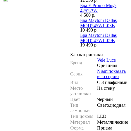
12 550
р.
Бра F-Promo Mugs
4252-3W
4 500
р.
Бра Maytoni Dallas
MOD545WL-03B
10 490
р.
Бра Maytoni Dallas
MOD547WL-09B
19 490
р.
Характеристики
Vele Luce
Бренд
Оригинал
Niami
показать
Серия
всю серию
Вид
С 3 плафонами
Место
На стену
установки
Цвет
Черный
Тип
Светодиодная
лампочки
Тип цоколя
LED
Материал
Металлические
Форма
Призма