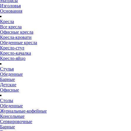
Матрасы
Изголовья
Основания
Кресла
Все кресла
Офисные кресла
Кресла-кровати
Обеденные кресла
Кресло-стул
Кресло-качалка
Кресло-яйцо
Стулья
Обеденные
Барные
Детские
Офисные
Столы
Обеденные
Журнальные-кофейные
Консольные
Сервировочные
Барные