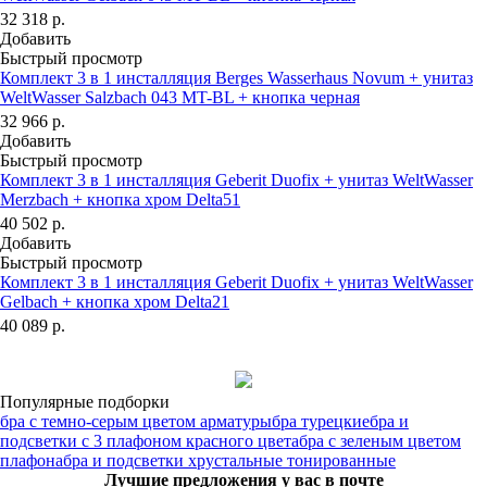
32 318
р.
Добавить
Быстрый просмотр
Комплект 3 в 1 инсталляция Berges Wasserhaus Novum + унитаз
WeltWasser Salzbach 043 MT-BL + кнопка черная
32 966
р.
Добавить
Быстрый просмотр
Комплект 3 в 1 инсталляция Geberit Duofix + унитаз WeltWasser
Merzbach + кнопка хром Delta51
40 502
р.
Добавить
Быстрый просмотр
Комплект 3 в 1 инсталляция Geberit Duofix + унитаз WeltWasser
Gelbach + кнопка хром Delta21
40 089
р.
Популярные подборки
бра с темно-серым цветом арматуры
бра турецкие
бра и
подсветки с 3 плафоном красного цвета
бра с зеленым цветом
плафона
бра и подсветки хрустальные тонированные
Лучшие предложения у вас в почте