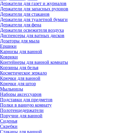
Держатели для газет и журналов
Держатели для запасных рулонов
Держатели для стаканов
Держатели для туалетной бумаги
Держатели для фена
Держатели освежителя воздуха
Диспенсеры для ватных дисков
Дозаторы для мыла
Ершики
Карнизы для ванной
Коврики
Контейнеры для ванной комнаты
Корзины для белья
Косметическое зеркало
Крючки для ванной
Крючки для штор
Мыльницы
Наборы аксессуаров
Подставки для предметов
Полки в ванную комнату
Полотенцедержатели
Поручни для ванной
Сиденья
Скребки
Стаканы для ванной