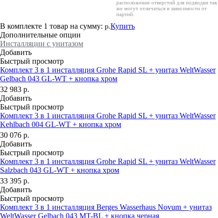
расположение отверстий для подводки так
же могут отличаться в зависимости от
партий.
В комплекте
1 товар
на сумму:
Купить
р.
Дополнительные опции
Инсталляции с унитазом
Добавить
Быстрый просмотр
Комплект 3 в 1 инсталляция Grohe Rapid SL + унитаз WeltWasser
Gelbach 043 GL-WT + кнопка хром
32 983
р.
Добавить
Быстрый просмотр
Комплект 3 в 1 инсталляция Grohe Rapid SL + унитаз WeltWasser
Kehlbach 004 GL-WT + кнопка хром
30 076
р.
Добавить
Быстрый просмотр
Комплект 3 в 1 инсталляция Grohe Rapid SL + унитаз WeltWasser
Salzbach 043 GL-WT + кнопка хром
33 395
р.
Добавить
Быстрый просмотр
Комплект 3 в 1 инсталляция Berges Wasserhaus Novum + унитаз
WeltWasser Gelbach 043 MT-BL + кнопка черная