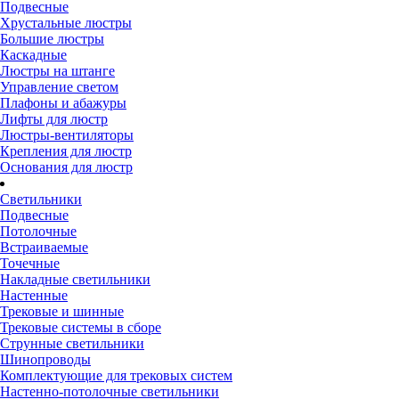
Подвесные
Хрустальные люстры
Большие люстры
Каскадные
Люстры на штанге
Управление светом
Плафоны и абажуры
Лифты для люстр
Люстры-вентиляторы
Крепления для люстр
Основания для люстр
Светильники
Подвесные
Потолочные
Встраиваемые
Точечные
Накладные светильники
Настенные
Трековые и шинные
Трековые системы в сборе
Струнные светильники
Шинопроводы
Комплектующие для трековых систем
Настенно-потолочные светильники