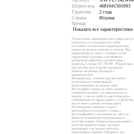
Штрих-код
4681041501693
Гарантия
2 года
Страна
Италия
бренда
Показать все характеристики
Технические характеристики товара могут
отличаться от указанных на сайте,
уточняйте технические характеристики
товара на момент покупки и оплаты. Вся
информация на сайте о товарах носит
справочный характер и не является
публичной офертой в соответствии с
пунктом 2 статьи 437 ГК РФ. Убедительно
просим Вас при покупке проверять
наличие желаемых функций и
характеристик.
Внешний вид, оттенок изделия может
отличаться от иллюстраций,
представленных на нашем сайте.
Фотографии товара на сайте являются
ознакомительными, и в зависимости от
партии, а так же свойств цветопередачи
изображения на экране вашего устройства,
могут иметь разные оттенки цвета.
Несовпадение внешнего вида и
комплектности реального товара с
фотографиями и описанием на сайте не
является показателем ненадлежащего
качества товара. Товаром ненадлежащего
качества является товар, который
неисправен и не может работать
надлежащим образом. Габариты, вес,