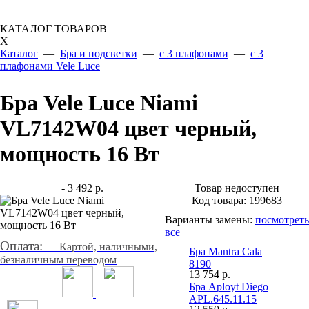
КАТАЛОГ ТОВАРОВ
X
Каталог
—
Бра и подсветки
—
с 3 плафонами
—
с 3
плафонами Vele Luce
Бра Vele Luce Niami
VL7142W04 цвет черный,
мощность 16 Вт
- 3 492 р.
Товар недоступен
Код товара:
199683
Варианты замены:
посмотреть
все
Оплата:
Картой, наличными,
Бра Mantra Cala
безналичным переводом
8190
13 754
р.
Бра Aployt Diego
APL.645.11.15