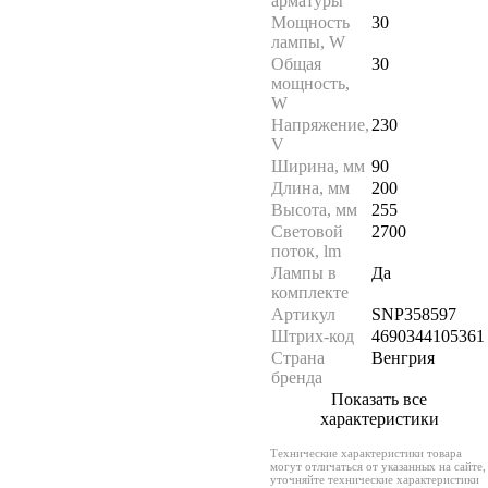
арматуры
Мощность
30
лампы, W
Общая
30
мощность,
W
Напряжение,
230
V
Ширина, мм
90
Длина, мм
200
Высота, мм
255
Световой
2700
поток, lm
Лампы в
Да
комплекте
Артикул
SNP358597
Штрих-код
4690344105361
Страна
Венгрия
бренда
Показать все
характеристики
Технические характеристики товара
могут отличаться от указанных на сайте,
уточняйте технические характеристики