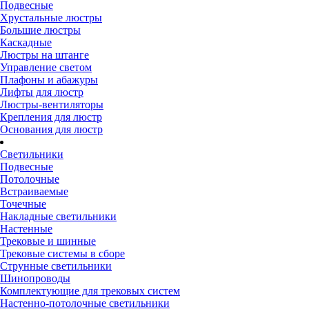
Подвесные
Хрустальные люстры
Большие люстры
Каскадные
Люстры на штанге
Управление светом
Плафоны и абажуры
Лифты для люстр
Люстры-вентиляторы
Крепления для люстр
Основания для люстр
Светильники
Подвесные
Потолочные
Встраиваемые
Точечные
Накладные светильники
Настенные
Трековые и шинные
Трековые системы в сборе
Струнные светильники
Шинопроводы
Комплектующие для трековых систем
Настенно-потолочные светильники