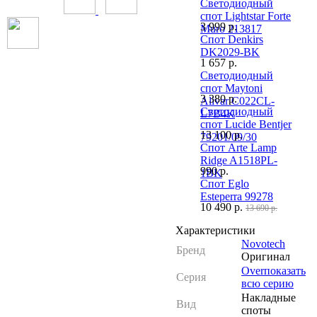
Светодиодный
спот Lightstar Forte
3 999
р.
Muro 213817
Спот Denkirs
DK2029-BK
1 657
р.
Светодиодный
спот Maytoni
3 380
р.
Alivar C022CL-
Светодиодный
L7B4K
спот Lucide Bentjer
13 100
р.
79201/09/30
Спот Arte Lamp
Ridge A1518PL-
990
р.
1BK
Спот Eglo
Esteperra 99278
10 490
р.
13 690 р.
Характеристики
Novotech
Бренд
Оригинал
Over
показать
Серия
всю серию
Накладные
Вид
споты