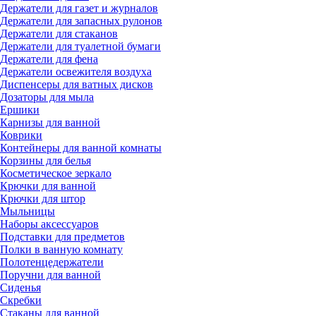
Держатели для газет и журналов
Держатели для запасных рулонов
Держатели для стаканов
Держатели для туалетной бумаги
Держатели для фена
Держатели освежителя воздуха
Диспенсеры для ватных дисков
Дозаторы для мыла
Ершики
Карнизы для ванной
Коврики
Контейнеры для ванной комнаты
Корзины для белья
Косметическое зеркало
Крючки для ванной
Крючки для штор
Мыльницы
Наборы аксессуаров
Подставки для предметов
Полки в ванную комнату
Полотенцедержатели
Поручни для ванной
Сиденья
Скребки
Стаканы для ванной