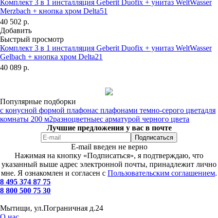
Комплект 3 в 1 инсталляция Geberit Duofix + унитаз WeltWasser
Merzbach + кнопка хром Delta51
40 502
р.
Добавить
Быстрый просмотр
Комплект 3 в 1 инсталляция Geberit Duofix + унитаз WeltWasser
Gelbach + кнопка хром Delta21
40 089
р.
Популярные подборки
с конусной формой плафона
с плафонами темно-серого цвета
для
комнаты 200 м2
разноцветные
с арматурой черного цвета
Лучшие предложения у вас в почте
E-mail введен не верно
Нажимая на кнопку «Подписаться», я подтверждаю, что
указанный выше адрес электронной почты, принадлежит лично
мне. Я ознакомлен и согласен с
Пользовательским соглашением
.
8 495 374 87 75
8 800 500 75 30
Мытищи, ул.Пограничная д.24
О нас