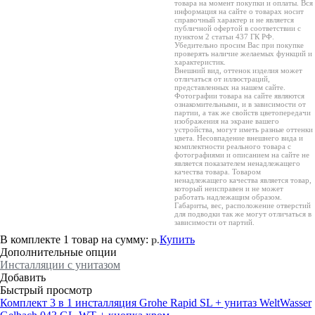
товара на момент покупки и оплаты. Вся
информация на сайте о товарах носит
справочный характер и не является
публичной офертой в соответствии с
пунктом 2 статьи 437 ГК РФ.
Убедительно просим Вас при покупке
проверять наличие желаемых функций и
характеристик.
Внешний вид, оттенок изделия может
отличаться от иллюстраций,
представленных на нашем сайте.
Фотографии товара на сайте являются
ознакомительными, и в зависимости от
партии, а так же свойств цветопередачи
изображения на экране вашего
устройства, могут иметь разные оттенки
цвета. Несовпадение внешнего вида и
комплектности реального товара с
фотографиями и описанием на сайте не
является показателем ненадлежащего
качества товара. Товаром
ненадлежащего качества является товар,
который неисправен и не может
работать надлежащим образом.
Габариты, вес, расположение отверстий
для подводки так же могут отличаться в
зависимости от партий.
В комплекте
1 товар
на сумму:
Купить
р.
Дополнительные опции
Инсталляции с унитазом
Добавить
Быстрый просмотр
Комплект 3 в 1 инсталляция Grohe Rapid SL + унитаз WeltWasser