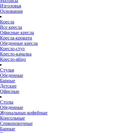
Матрасы
Изголовья
Основания
Кресла
Все кресла
Офисные кресла
Кресла-кровати
Обеденные кресла
Кресло-стул
Кресло-качалка
Кресло-яйцо
Стулья
Обеденные
Барные
Детские
Офисные
Столы
Обеденные
Журнальные-кофейные
Консольные
Сервировочные
Барные