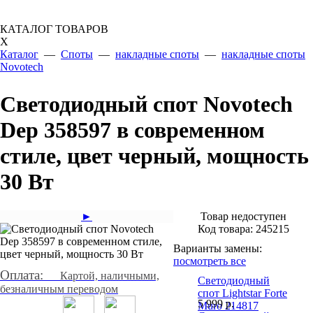
КАТАЛОГ ТОВАРОВ
X
Каталог
—
Споты
—
накладные споты
—
накладные споты
Novotech
Светодиодный спот Novotech
Dep 358597 в современном
стиле, цвет черный, мощность
30 Вт
►
Товар недоступен
Код товара:
245215
Варианты замены:
посмотреть все
Оплата:
Картой, наличными,
Светодиодный
безналичным переводом
спот Lightstar Forte
5 999
р.
Muro 214817