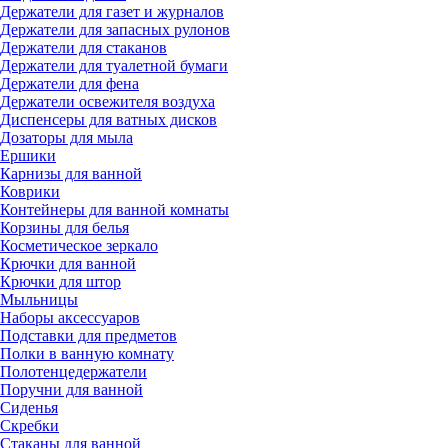
Держатели для газет и журналов
Держатели для запасных рулонов
Держатели для стаканов
Держатели для туалетной бумаги
Держатели для фена
Держатели освежителя воздуха
Диспенсеры для ватных дисков
Дозаторы для мыла
Ершики
Карнизы для ванной
Коврики
Контейнеры для ванной комнаты
Корзины для белья
Косметическое зеркало
Крючки для ванной
Крючки для штор
Мыльницы
Наборы аксессуаров
Подставки для предметов
Полки в ванную комнату
Полотенцедержатели
Поручни для ванной
Сиденья
Скребки
Стаканы для ванной