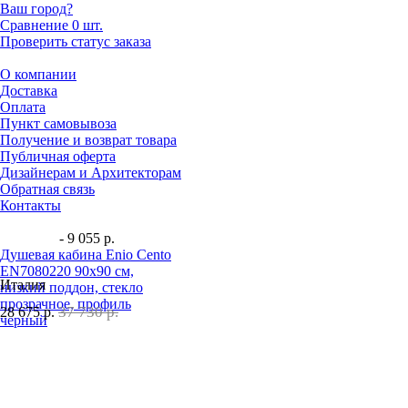
Ваш город?
Сравнение
0 шт.
Проверить статус заказа
О компании
Доставка
Оплата
Пункт самовывоза
Получение и возврат товара
Публичная оферта
Дизайнерам и Архитекторам
Обратная связь
Контакты
- 9 055 р.
Душевая кабина Enio Cento
EN7080220 90х90 см,
Италия
низкий поддон, стекло
прозрачное, профиль
37 730 р.
28 675
р.
черный