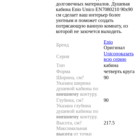
долговечных материалов. Душевая
кабина Enio Unico EN7080210 90х90
см сделает ваш интерьер более
уютным и поможет создать
потрясающую ванную комнату, из
которой не захочется выходить.
Enio
Бренд
Оригинал
Unico
показать
Серия
всю серию
Тип
кабина
Форма
четверть круга
Ширина, см
?
90
Указана ширина
душевой кабины по
внешнему
контуру.
Глубина, см
?
90
Указана глубина
душевой кабины по
внешнему
контуру.
Высота, см
?
217.5
Максимальная
высота
от точки