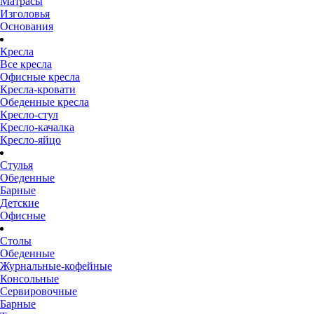
Матрасы
Изголовья
Основания
Кресла
Все кресла
Офисные кресла
Кресла-кровати
Обеденные кресла
Кресло-стул
Кресло-качалка
Кресло-яйцо
Стулья
Обеденные
Барные
Детские
Офисные
Столы
Обеденные
Журнальные-кофейные
Консольные
Сервировочные
Барные