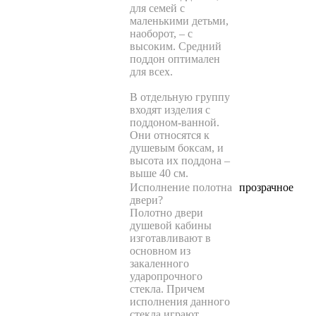
для семей с
маленькими детьми,
наоборот, – с
высоким. Средний
поддон оптимален
для всех.
В отдельную группу
входят изделия с
поддоном-ванной.
Они относятся к
душевым боксам, и
высота их поддона –
выше 40 см.
Исполнение полотна
прозрачное
двери
?
Полотно двери
душевой кабины
изготавливают в
основном из
закаленного
ударопрочного
стекла. Причем
исполнения данного
стекла играют