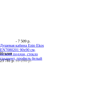
- 7 509 р.
Душевая кабина Enio Ekos
EN7080201 90х90 см,
Италия
низкий поддон, стекло
градиент, профиль белый
31 290 р.
23 781
р.