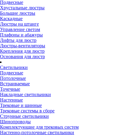
Подвесные
Хрустальные люстры
Большие люстры
Каскадные
Люстры на штанге
Управление светом
Плафоны и абажуры
Лифты для люстр
Люстры-вентиляторы
Крепления для люстр
Основания для люстр
Светильники
Подвесные
Потолочные
Встраиваемые
Точечные
Накладные светильники
Настенные
Трековые и шинные
Трековые системы в сборе
Струнные светильники
Шинопроводы
Комплектующие для трековых систем
Настенно-потолочные светильники