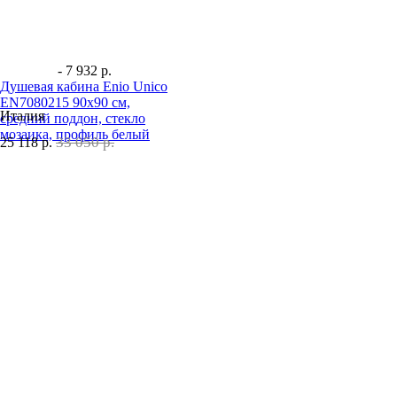
- 7 932 р.
Душевая кабина Enio Unico
EN7080215 90х90 см,
Италия
средний поддон, стекло
мозаика, профиль белый
33 050 р.
25 118
р.