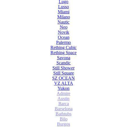
Lugo
Lusso
Miami
Milano
Nautic
Neo
Novik
Ocean
Palermo
Rething Cubic
Rething Space
Savona
Scandic
Still Shower
Still Square
SZ OCEAN
VZ ALTA
Yukon
Admire
Austin
Barca
Barselona
Bathtubs
Bilo
Burgos