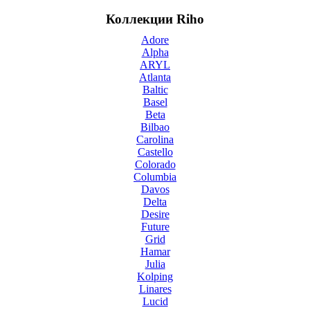
Коллекции Riho
Adore
Alpha
ARYL
Atlanta
Baltic
Basel
Beta
Bilbao
Carolina
Castello
Colorado
Columbia
Davos
Delta
Desire
Future
Grid
Hamar
Julia
Kolping
Linares
Lucid