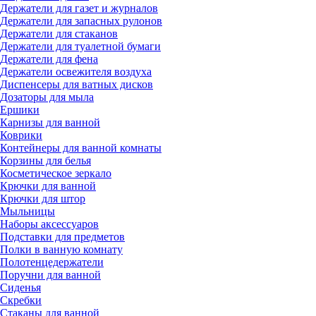
Держатели для газет и журналов
Держатели для запасных рулонов
Держатели для стаканов
Держатели для туалетной бумаги
Держатели для фена
Держатели освежителя воздуха
Диспенсеры для ватных дисков
Дозаторы для мыла
Ершики
Карнизы для ванной
Коврики
Контейнеры для ванной комнаты
Корзины для белья
Косметическое зеркало
Крючки для ванной
Крючки для штор
Мыльницы
Наборы аксессуаров
Подставки для предметов
Полки в ванную комнату
Полотенцедержатели
Поручни для ванной
Сиденья
Скребки
Стаканы для ванной