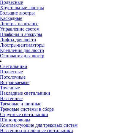
Подвесные
Хрустальные люстры
Большие люстры
Каскадные
Люстры на штанге
Управление светом
Плафоны и абажуры
Лифты для люстр
Люстры-вентиляторы
Крепления для люстр
Основания для люстр
Светильники
Подвесные
Потолочные
Встраиваемые
Точечные
Накладные светильники
Настенные
Трековые и шинные
Трековые системы в сборе
Струнные светильники
Шинопроводы
Комплектующие для трековых систем
Настенно-потолочные светильники