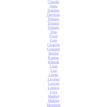
Claudia
Dana
Daphne
Daytona
Dimaro
Doppio
Dorado
Dua
Fjord
Geta
Girasole
Granada
Inspire
Kansas
Klassik
Lima
Lisa
Lisette
Livorno
Lucena
Lugano
Lyra
Madrid
Malaga
Montreal