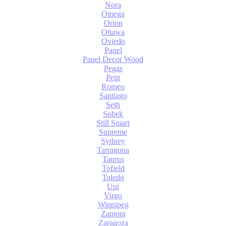
Nora
Omega
Orion
Ottawa
Oviedo
Panel
Panel Decor Wood
Pegas
Petit
Romeo
Santiago
Seth
Sobek
Still Smart
Supreme
Sydney
Tarragona
Taurus
Tofield
Toledo
Uni
Virgo
Winnipeg
Zamora
Zaragoza