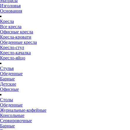
Матрасы
Изголовья
Основания
Кресла
Все кресла
Офисные кресла
Кресла-кровати
Обеденные кресла
Кресло-стул
Кресло-качалка
Кресло-яйцо
Стулья
Обеденные
Барные
Детские
Офисные
Столы
Обеденные
Журнальные-кофейные
Консольные
Сервировочные
Барные