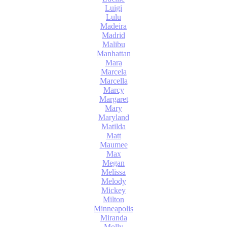
Luigi
Lulu
Madeira
Madrid
Malibu
Manhattan
Mara
Marcela
Marcella
Marcy
Margaret
Mary
Maryland
Matilda
Matt
Maumee
Max
Megan
Melissa
Melody
Mickey
Milton
Minneapolis
Miranda
Molly