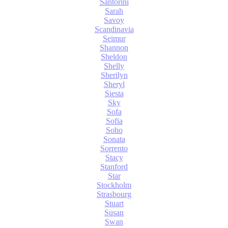
Santorini
Sarah
Savoy
Scandinavia
Seimur
Shannon
Sheldon
Shelly
Sherilyn
Sheryl
Siesta
Sky
Sofa
Sofia
Soho
Sonata
Sorrento
Stacy
Stanford
Star
Stockholm
Strasbourg
Stuart
Susan
Swan