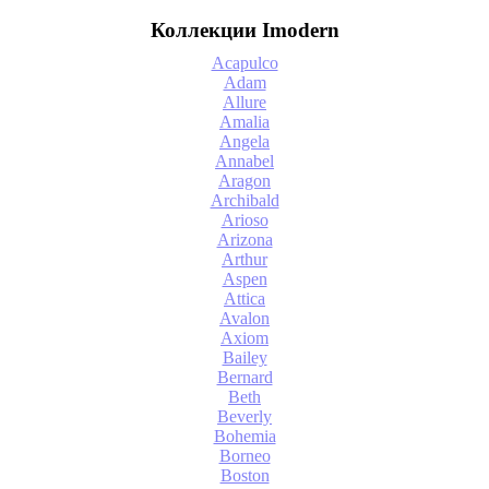
Коллекции Imodern
Acapulco
Adam
Allure
Amalia
Angela
Annabel
Aragon
Archibald
Arioso
Arizona
Arthur
Aspen
Attica
Avalon
Axiom
Bailey
Bernard
Beth
Beverly
Bohemia
Borneo
Boston