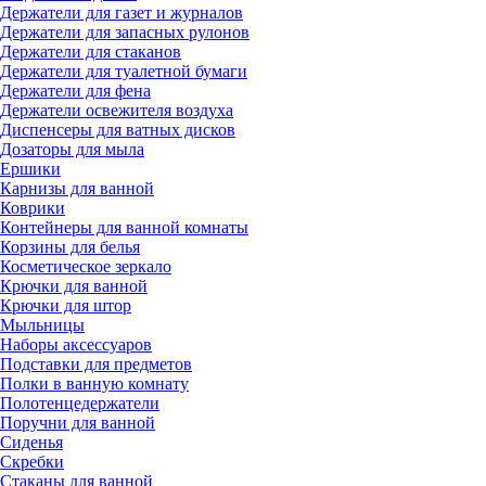
Держатели для газет и журналов
Держатели для запасных рулонов
Держатели для стаканов
Держатели для туалетной бумаги
Держатели для фена
Держатели освежителя воздуха
Диспенсеры для ватных дисков
Дозаторы для мыла
Ершики
Карнизы для ванной
Коврики
Контейнеры для ванной комнаты
Корзины для белья
Косметическое зеркало
Крючки для ванной
Крючки для штор
Мыльницы
Наборы аксессуаров
Подставки для предметов
Полки в ванную комнату
Полотенцедержатели
Поручни для ванной
Сиденья
Скребки
Стаканы для ванной