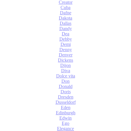
Creator
Cuba
Dafne
Dakota
Dallas
Dandy
Dea
Debby
Demi
Denny
Denver
Dickens
Dijon
Diva
Dolce vita
Don
Donald
Doris
Dresden
Dusseldorf
Eden
Edinburgh
Edwin
Ego
Elegance