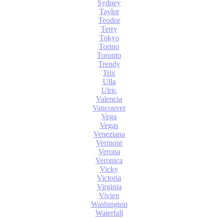
Sydney
Taylor
Teodor
Terry
Tokyo
Torino
Toronto
Trendy
Trix
Ulla
Ulric
Valencia
Vancouver
Vega
Vegas
Veneziana
Vermont
Verona
Veronica
Vicky
Victoria
Virginia
Vivien
Washington
Waterfall