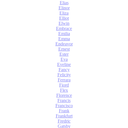
Elias
Elinor
Eliza
Elliot
Elwin
Embrace
Emilia
Emma
Endeavor
Ernest
Ester
Eva
Eveline
Fancy
Felicity
Ferrara
Fiord
Flex
Florence
Francis
Francisco
Frank
Frankfurt
Fredric
Gatsby