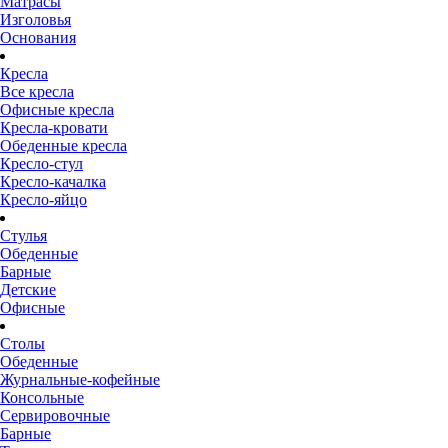
Матрасы
Изголовья
Основания
Кресла
Все кресла
Офисные кресла
Кресла-кровати
Обеденные кресла
Кресло-стул
Кресло-качалка
Кресло-яйцо
Стулья
Обеденные
Барные
Детские
Офисные
Столы
Обеденные
Журнальные-кофейные
Консольные
Сервировочные
Барные