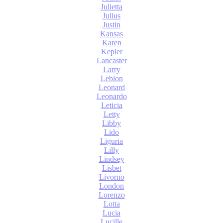
Julietta
Julius
Justin
Kansas
Karen
Kepler
Lancaster
Larry
Leblon
Leonard
Leonardo
Leticia
Letty
Libby
Lido
Liguria
Lilly
Lindsey
Lisbet
Livorno
London
Lorenzo
Lotta
Lucia
Lucille