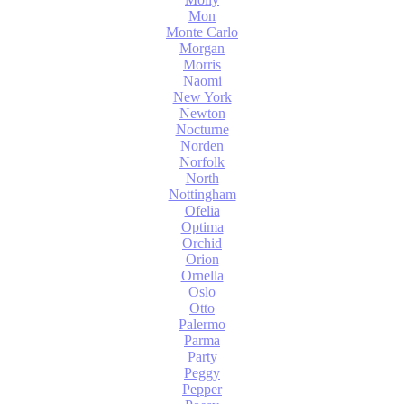
Mon
Monte Carlo
Morgan
Morris
Naomi
New York
Newton
Nocturne
Norden
Norfolk
North
Nottingham
Ofelia
Optima
Orchid
Orion
Ornella
Oslo
Otto
Palermo
Parma
Party
Peggy
Pepper