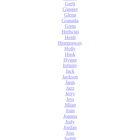
Gerti
Glasper
Glenn
Granada
Greta
Hedwigi
Heidi
Hemingway
Holly
Husk
Hygge
Infinity
Jack
Jackson
Janis
Jazz
Jerry
Jess
Jillian
Joan
Joanna
Jody
Jordan
Joss
Judith