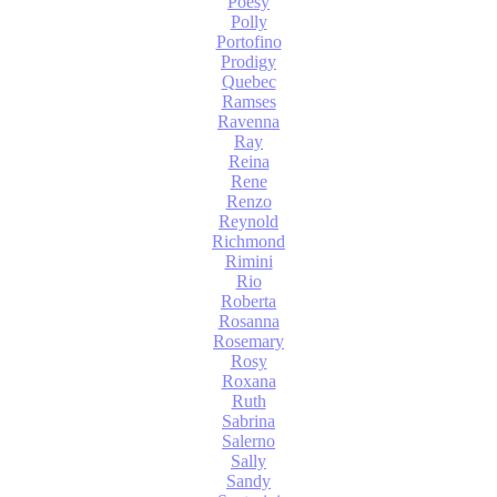
Poesy
Polly
Portofino
Prodigy
Quebec
Ramses
Ravenna
Ray
Reina
Rene
Renzo
Reynold
Richmond
Rimini
Rio
Roberta
Rosanna
Rosemary
Rosy
Roxana
Ruth
Sabrina
Salerno
Sally
Sandy