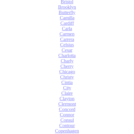
Bristol
Brooklyn
Butterfly
Camilla
Cardiff
Carla
Carmen
Carrera
Celsius
Cesar
Charlotta
Charly
Cherry
Chicago
Christy
Cintia
City
Claire
Clayton
Clermont
Concord
Connor
Consul
Contour
Copenhagen