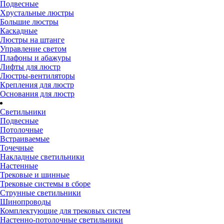
Подвесные
Хрустальные люстры
Большие люстры
Каскадные
Люстры на штанге
Управление светом
Плафоны и абажуры
Лифты для люстр
Люстры-вентиляторы
Крепления для люстр
Основания для люстр
Светильники
Подвесные
Потолочные
Встраиваемые
Точечные
Накладные светильники
Настенные
Трековые и шинные
Трековые системы в сборе
Струнные светильники
Шинопроводы
Комплектующие для трековых систем
Настенно-потолочные светильники